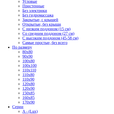
Угловые
Пристенные
Без электрики
Без гидромассажа
Закрытые, с крышей
Открытые, без крыши
С низким поддоном (15 см)
Со средним поддоном (27 см)
С высоким поддоном (45-58 см)
Самые простые, без всего
По размеру
80x80
90x90
100x80
100x100
110x110
110x80
110x90
120x80
120x90
150x85
160x85
170x90
Серии
A - (Lux)