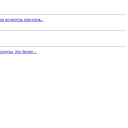
ли водитель предлож..
духа, это более ..