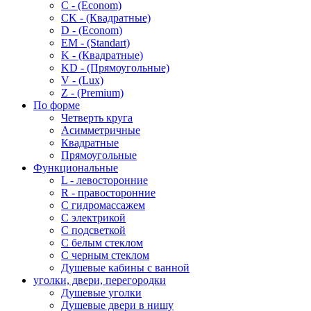
C - (Econom)
CK - (Квадратные)
D - (Econom)
EM - (Standart)
K - (Квадратные)
KD - (Прямоугольные)
V - (Lux)
Z - (Premium)
По форме
Четверть круга
Асимметричные
Квадратные
Прямоугольные
Функциональные
L - левосторонние
R - правосторонние
С гидромассажем
С электрикой
С подсветкой
С белым стеклом
С черным стеклом
Душевые кабины с ванной
уголки, двери, перегородки
Душевые уголки
Душевые двери в нишу