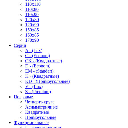
110x110
110x80
110x90
120x80
120x90
150x85
160x85
170x90
Серии
A - (Lux)
C - (Econom)
CK - (Квадратные)
D - (Econom)
EM - (Standart)
K - (Квадратные)
KD - (Прямоугольные)
V - (Lux)
Z - (Premium)
По форме
Четверть круга
Асимметричные
Квадратные
Прямоугольные
Функциональные
L - левосторонние