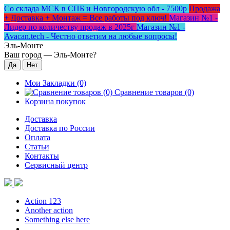
Со склада МСК в СПБ и Новгородскую обл - 7500р
Продажа
+ Доставка + Монтаж = Все работы под ключ!
Магазин №1 -
Лидер по количеству продаж в 2025г
Магазин №1 -
Avacan.tech - Честно ответим на любые вопросы!
Эль-Монте
Ваш город —
Эль-Монте
?
Мои Закладки (0)
Сравнение товаров (0)
Корзина покупок
Доставка
Доставка по России
Оплата
Статьи
Контакты
Сервисный центр
Action 123
Another action
Something else here