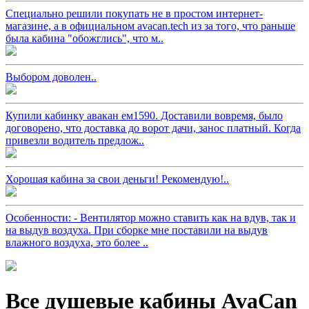
Специально решили покупать не в простом интернет-
магазине, а в официальном avacan.tech из за того, что раньше
была кабина "обожглись", что м..
Выбором доволен..
Купили кабинку авакан ем1590. Доставили вовремя, было
договорено, что доставка до ворот дачи, занос платный. Когда
привезли водитель предлож..
Хорошая кабина за свои деньги! Рекомендую!..
Особенности: - Вентилятор можно ставить как на вдув, так и
на выдув воздуха. При сборке мне поставили на выдув
влажного воздуха, это более ..
Все душевые кабины AvaCan