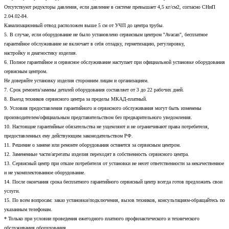
Отсутствуют редукторы давления, если давление в системе превышает 4,5 кг/см2, согласно СНиП
2.04.02-84.
Канализационный отвод расположен выше 5 см от УЧП до центра трубы.
5. В случае, если оборудование не было установлено сервисным центром "Avacan", бесплатное
гарантийное обслуживание не включает в себя отладку, герметизацию, регулировку,
настройку и диагностику изделия.
6. Полное гарантийное и сервисное обслуживание наступает при официальной установке оборудования
сервисным центром.
Не доверяйте установку изделия сторонним лицам и организациям.
7. Срок ремонта/замены деталей оборудования составляет от 3 до 22 рабочих дней.
8. Выезд техников сервисного центра за пределы МКАД-платный.
9. Условия предоставления гарантийного и сервисного обслуживания могут быть изменены
производителем/официальным представительством без предварительного уведомления.
10. Настоящие гарантийные обязательства не ущемляют и не ограничивают права потребителя,
предоставленных ему действующим законодательством РФ.
11. Решение о замене или ремонте оборудования останется за сервисным центром.
12. Замененные части/агрегаты изделия переходят в собственность сервисного центра.
13. Сервисный центр при отказе потребителя от установки не несет ответственности за некачественное
и не укомплектованное оборудование.
14. После окончания срока бесплатного гарантийного сервисный центр всегда готов предложить свои
услуги.
15. По всем вопросам: заказ установки/подключения, вызов техников, консультациям-обращайтесь по
указанным телефонам.
* Только при условии проведения ежегодного платного профилактического и технического
обслуживания оборудования.