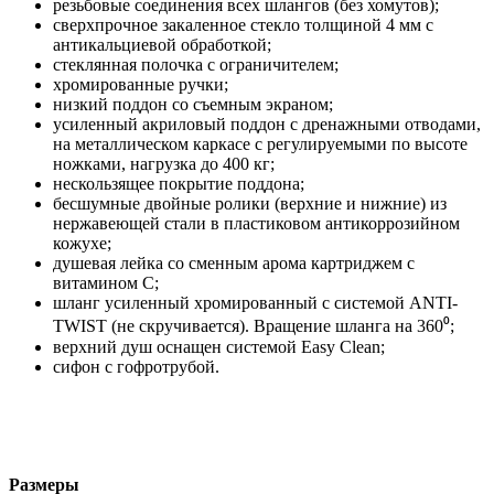
резьбовые соединения всех шлангов (без хомутов);
сверхпрочное закаленное стекло толщиной 4 мм с
антикальциевой обработкой;
стеклянная полочка с ограничителем;
хромированные ручки;
низкий поддон со съемным экраном;
усиленный акриловый поддон с дренажными отводами,
на металлическом каркасе с регулируемыми по высоте
ножками, нагрузка до 400 кг;
нескользящее покрытие поддона;
бесшумные двойные ролики (верхние и нижние) из
нержавеющей стали в пластиковом антикоррозийном
кожухе;
душевая лейка со сменным арома картриджем c
витамином C;
шланг усиленный хромированный с системой ANTI-
TWIST (не скручивается). Вращение шланга на 360⁰;
верхний душ оснащен системой Easy Clean;
сифон с гофротрубой.
Размеры