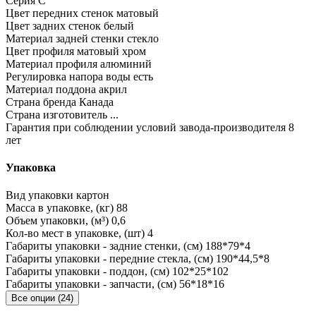
Серия
C
Цвет передних стенок
матовый
Цвет задних стенок
белый
Материал задней стенки
стекло
Цвет профиля
матовый хром
Материал профиля
алюминий
Регулировка напора воды
есть
Материал поддона
акрил
Страна бренда
Канада
Страна изготовитель
...
Гарантия при соблюдении условий завода-производителя
8
лет
Упаковка
Вид упаковки
картон
Масса в упаковке, (кг)
88
Объем упаковки, (м³)
0,6
Кол-во мест в упаковке, (шт)
4
Габариты упаковки - задние стенки, (см)
188*79*4
Габариты упаковки - передние стекла, (см)
190*44,5*8
Габариты упаковки - поддон, (см)
102*25*102
Габариты упаковки - запчасти, (см)
56*18*16
Все опции (24)