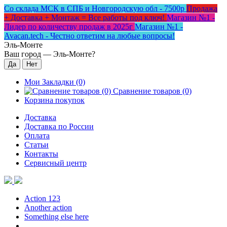
Со склада МСК в СПБ и Новгородскую обл - 7500р
Продажа
+ Доставка + Монтаж = Все работы под ключ!
Магазин №1 -
Лидер по количеству продаж в 2025г
Магазин №1 -
Avacan.tech - Честно ответим на любые вопросы!
Эль-Монте
Ваш город —
Эль-Монте
?
Мои Закладки (0)
Сравнение товаров (0)
Корзина покупок
Доставка
Доставка по России
Оплата
Статьи
Контакты
Сервисный центр
Action 123
Another action
Something else here