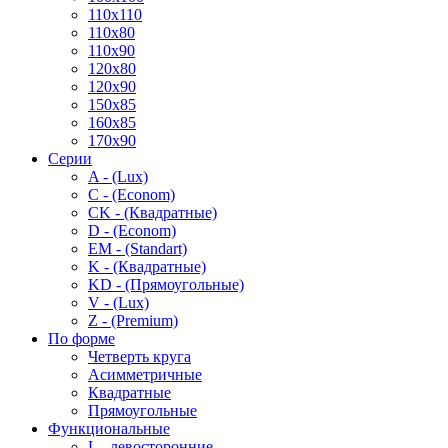
110x110
110x80
110x90
120x80
120x90
150x85
160x85
170x90
Серии
A - (Lux)
C - (Econom)
CK - (Квадратные)
D - (Econom)
EM - (Standart)
K - (Квадратные)
KD - (Прямоугольные)
V - (Lux)
Z - (Premium)
По форме
Четверть круга
Асимметричные
Квадратные
Прямоугольные
Функциональные
L - левосторонние