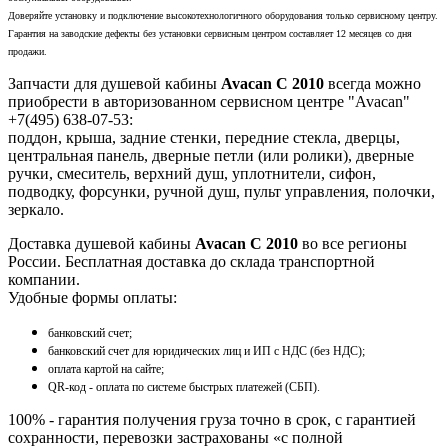
Доверяйте установку и подключение высокотехнологичного оборудования только сервисному центру.
Гарантия на заводские дефекты без установки сервисным центром составляет 12 месяцев со дня
продажи.
Запчасти для душевой кабины
Avacan C 2010
всегда можно
приобрести в авторизованном сервисном центре "Avacan"
+7(495) 638-07-53:
поддон, крыша, задние стенки, передние стекла, дверцы,
центральная панель, дверные петли (или ролики), дверные
ручки, смеситель, верхний душ, уплотнители, сифон,
подводку, форсунки, ручной душ, пульт управления, полочки,
зеркало.
Доставка душевой кабины
Avacan C 2010
во все регионы
России. Бесплатная доставка до склада транспортной
компании.
Удобные формы оплаты:
банковский счет;
банковский счет для юридических лиц и ИП с НДС (без НДС);
оплата картой на сайте;
QR-код - оплата по системе быстрых платежей (СБП).
100% - гарантия получения груза точно в срок, с гарантией
сохранности, перевозки застрахованы «с полной