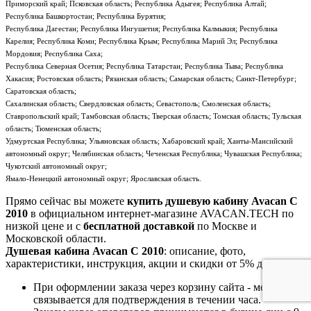
Приморский край; Псковская область; Республика Адыгея; Республика Алтай;
Республика Башкортостан; Республика Бурятия;
Республика Дагестан; Республика Ингушетия; Республика Калмыкия; Республика
Карелия; Республика Коми; Республика Крым; Республика Марий Эл; Республика
Мордовия; Республика Саха;
Республика Северная Осетия; Республика Татарстан; Республика Тыва; Республика
Хакасия; Ростовская область; Рязанская область; Самарская область; Санкт-Петербург;
Саратовская область;
Сахалинская область; Свердловская область; Севастополь; Смоленская область;
Ставропольский край; Тамбовская область; Тверская область; Томская область; Тульская
область; Тюменская область;
Удмуртская Республика; Ульяновская область; Хабаровский край; Ханты-Мансийский
автономный округ; Челябинская область; Чеченская Республика; Чувашская Республика;
Чукотский автономный округ;
Ямало-Ненецкий автономный округ; Ярославская область.
Прямо сейчас вы можете
купить душевую кабину Avacan C
2010
в официальном интернет-магазине AVACAN.TECH по
низкой цене и с
бесплатной доставкой
по Москве и
Московской области.
Душевая кабина Avacan C 2010
: описание, фото,
характеристики, инструкция, акции и скидки от 5% до 15%.
При оформлении заказа через корзину сайта - менеджер
связывается для подтверждения в течении часа.