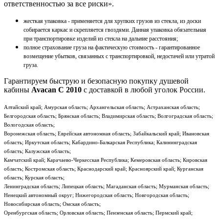
ответственностью за все риски».
жесткая упаковка - применяется для хрупких грузов из стекла, из доски
собирается каркас и скрепляется гвоздями. Данная упаковка обязательная
при транспортировке изделий из стекла на дальние расстояния;
полное страхование груза на фактическую стоимость - гарантированное
возмещение убытков, связанных с транспортировкой, недостачей или утратой
груза.
Гарантируем быструю и безопасную покупку душевой
кабины
Avacan C 2010
с доставкой в любой уголок России.
Алтайский край; Амурская область; Архангельская область; Астраханская область;
Белгородская область; Брянская область; Владимирская область; Волгоградская область;
Вологодская область;
Воронежская область; Еврейская автономная область; Забайкальский край; Ивановская
область; Иркутская область; Кабардино-Балкарская Республика; Калининградская
область; Калужская область;
Камчатский край; Карачаево-Черкесская Республика; Кемеровская область; Кировская
область; Костромская область; Краснодарский край; Красноярский край; Курганская
область; Курская область;
Ленинградская область; Липецкая область; Магаданская область; Мурманская область;
Ненецкий автономный округ; Нижегородская область; Новгородская область;
Новосибирская область; Омская область;
Оренбургская область; Орловская область; Пензенская область; Пермский край;