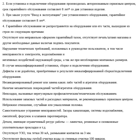
2. Если установка и подключение оборудования производилась авторизованным сервисным центром,
срок гарантийного обслуживания составляет 8 лет* со дня установки изделия.
3. При заказе услуги "Ввод в эксплуатацию" уже установленного оборудования, гарантийное
обслуживание составляет 8 лет*.
4. Гарантийное обслуживание не распространяется на оборудование или его части, вышедшие из
строя по следующим причинам:
Отсутствует или неправильно оформлен гарантийный талон, отсутствует печать/штамп магазина и
другие необходимые данные включая подпись покупателя.
Нарушение технических требований, изложенных в руководстве пользователя, в том числе
неисправности в электросети, водоснабжении и
негативных воздействий окружающей среды, а так же при несоблюдении монтажных размеров.
В случае неквалифицированной установки, сборке и подключении оборудования.
Дефекты и не доработки, приобретенные в результате неквалифицированной сборки/подключения
оборудования.
Несанкционированный ремонт или замена каких либо частей и агрегатов оборудования.
Наличие механических повреждений частей/агрегатов оборудования.
Неполадки, вызванные нерегулярным профилактическим/техническим обслуживанием.
Использование запасных частей и расходных материалов, не рекомендованных сервисным центром.
Небрежное отношение, случайная или умышленная поломка.
Самостоятельное устранение неисправностей. Засоры канализации, системы водоснабжения,
смесителей, форсунок и клапанов парогенератора.
Детали, имеющие ограниченный ресурс работы — лампочки, резиновые и силиконовые
уплотнительные прокладки и т.д.
Отсутствует УЗО, ток течки 30 мА, размыкание контактов на 3 мм.
Отсутствуют фильтры грубой очистки воды со степенью очистки 100 микрон.