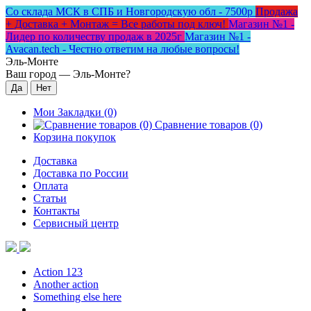
Со склада МСК в СПБ и Новгородскую обл - 7500р
Продажа
+ Доставка + Монтаж = Все работы под ключ!
Магазин №1 -
Лидер по количеству продаж в 2025г
Магазин №1 -
Avacan.tech - Честно ответим на любые вопросы!
Эль-Монте
Ваш город —
Эль-Монте
?
Мои Закладки (0)
Сравнение товаров (0)
Корзина покупок
Доставка
Доставка по России
Оплата
Статьи
Контакты
Сервисный центр
Action 123
Another action
Something else here