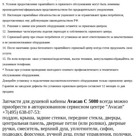
9. Условия предоставления гарантийного и сервисного обслуживания могут быть изменены
производителем/официальным представительством без предварительного уведомления.
10. Настоящие гарантийные обязательства не ущемляют и не ограничивают права потребителя,
предоставленных ему действующим законодательством РФ.
11. Решение о замене или ремонте оборудования останется за сервисным центром.
12. Замененные части/агрегаты изделия переходят в собственность сервисного центра.
13. Сервисный центр при отказе потребителя от установки не несет ответственности за некачественное
и не укомплектованное оборудование.
14. После окончания срока бесплатного гарантийного сервисный центр всегда готов предложить свои
услуги.
15. По всем вопросам: заказ установки/подключения, вызов техников, консультациям-обращайтесь по
указанным телефонам.
* Только при условии проведения ежегодного платного профилактического и технического
обслуживания оборудования.
Доверяйте установку и подключение высокотехнологичного оборудования только сервисному центру.
Гарантия на заводские дефекты без установки сервисным центром составляет 12 месяцев со дня
продажи.
Запчасти для душевой кабины
Avacan C 5080
всегда можно
приобрести в авторизованном сервисном центре "Avacan"
+7(495) 638-07-53:
поддон, крыша, задние стенки, передние стекла, дверцы,
центральная панель, дверные петли (или ролики), дверные
ручки, смеситель, верхний душ, уплотнители, сифон,
подводку, форсунки, ручной душ, пульт управления, полочки,