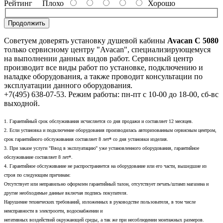
Рейтинг
Плохо
Хорошо
Продолжить
Советуем доверять установку душевой кабины
Avacan C 5080
только сервисному центру "Avacan", специализирующемуся
на выполнении данных видов работ. Сервисный центр
производит все виды работ по установке, подключению и
наладке оборудования, а также проводит консультации по
эксплуатации данного оборудования.
+7(495) 638-07-53. Режим работы: пн-пт с 10-00 до 18-00, сб-вс
выходной.
1. Гарантийный срок обслуживания исчисляется со дня продажи и составляет 12 месяцев.
2. Если установка и подключение оборудования производилась авторизованным сервисным центром,
срок гарантийного обслуживания составляет 8 лет* со дня установки изделия.
3. При заказе услуги "Ввод в эксплуатацию" уже установленного оборудования, гарантийное
обслуживание составляет 8 лет*.
4. Гарантийное обслуживание не распространяется на оборудование или его части, вышедшие из
строя по следующим причинам:
Отсутствует или неправильно оформлен гарантийный талон, отсутствует печать/штамп магазина и
другие необходимые данные включая подпись покупателя.
Нарушение технических требований, изложенных в руководстве пользователя, в том числе
неисправности в электросети, водоснабжении и
негативных воздействий окружающей среды, а так же при несоблюдении монтажных размеров.