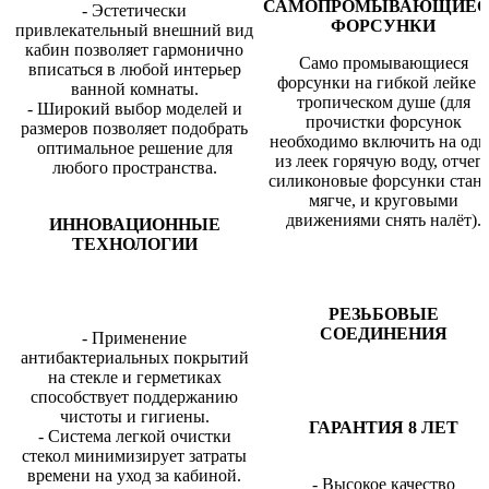
САМОПРОМЫВАЮЩИЕ
- Эстетически
ФОРСУНКИ
привлекательный внешний вид
кабин позволяет гармонично
Само промывающиеся
вписаться в любой интерьер
форсунки на гибкой лейке 
ванной комнаты.
тропическом душе (для
- Широкий выбор моделей и
прочистки форсунок
размеров позволяет подобрать
необходимо включить на одн
оптимальное решение для
из леек горячую воду, отчег
любого пространства.
силиконовые форсунки стан
мягче, и круговыми
движениями снять налёт).
ИННОВАЦИОННЫЕ
ТЕХНОЛОГИИ
РЕЗЬБОВЫЕ
СОЕДИНЕНИЯ
- Применение
антибактериальных покрытий
на стекле и герметиках
способствует поддержанию
чистоты и гигиены.
ГАРАНТИЯ 8 ЛЕТ
- Система легкой очистки
стекол минимизирует затраты
времени на уход за кабиной.
- Высокое качество