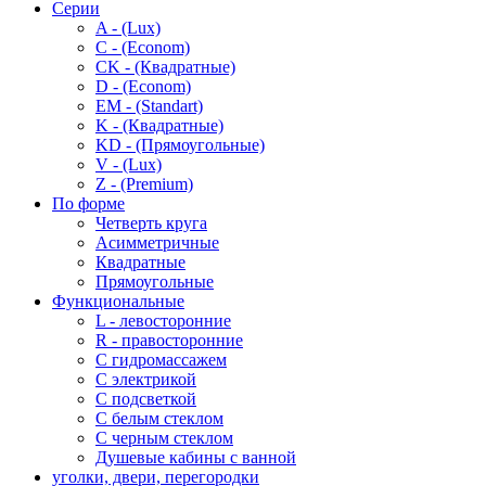
Серии
A - (Lux)
C - (Econom)
CK - (Квадратные)
D - (Econom)
EM - (Standart)
K - (Квадратные)
KD - (Прямоугольные)
V - (Lux)
Z - (Premium)
По форме
Четверть круга
Асимметричные
Квадратные
Прямоугольные
Функциональные
L - левосторонние
R - правосторонние
С гидромассажем
С электрикой
С подсветкой
С белым стеклом
С черным стеклом
Душевые кабины с ванной
уголки, двери, перегородки