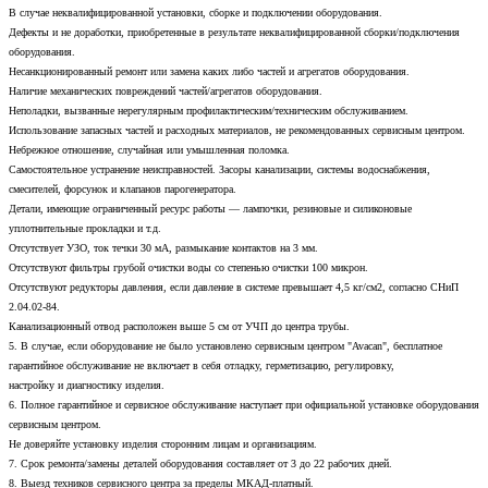
В случае неквалифицированной установки, сборке и подключении оборудования.
Дефекты и не доработки, приобретенные в результате неквалифицированной сборки/подключения
оборудования.
Несанкционированный ремонт или замена каких либо частей и агрегатов оборудования.
Наличие механических повреждений частей/агрегатов оборудования.
Неполадки, вызванные нерегулярным профилактическим/техническим обслуживанием.
Использование запасных частей и расходных материалов, не рекомендованных сервисным центром.
Небрежное отношение, случайная или умышленная поломка.
Самостоятельное устранение неисправностей. Засоры канализации, системы водоснабжения,
смесителей, форсунок и клапанов парогенератора.
Детали, имеющие ограниченный ресурс работы — лампочки, резиновые и силиконовые
уплотнительные прокладки и т.д.
Отсутствует УЗО, ток течки 30 мА, размыкание контактов на 3 мм.
Отсутствуют фильтры грубой очистки воды со степенью очистки 100 микрон.
Отсутствуют редукторы давления, если давление в системе превышает 4,5 кг/см2, согласно СНиП
2.04.02-84.
Канализационный отвод расположен выше 5 см от УЧП до центра трубы.
5. В случае, если оборудование не было установлено сервисным центром "Avacan", бесплатное
гарантийное обслуживание не включает в себя отладку, герметизацию, регулировку,
настройку и диагностику изделия.
6. Полное гарантийное и сервисное обслуживание наступает при официальной установке оборудования
сервисным центром.
Не доверяйте установку изделия сторонним лицам и организациям.
7. Срок ремонта/замены деталей оборудования составляет от 3 до 22 рабочих дней.
8. Выезд техников сервисного центра за пределы МКАД-платный.