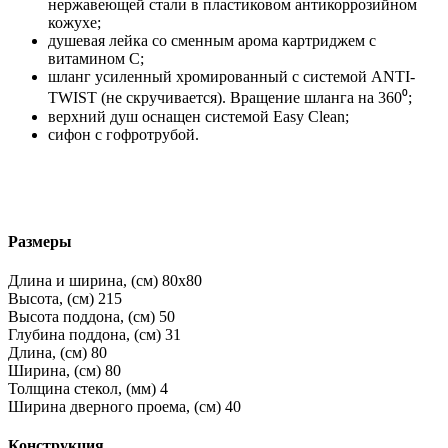
нержавеющей стали в пластиковом антикоррозийном
кожухе;
душевая лейка со сменным арома картриджем c
витамином C;
шланг усиленный хромированный с системой ANTI-
TWIST (не скручивается). Вращение шланга на 360⁰;
верхний душ оснащен системой Easy Clean;
сифон с гофротрубой.
Размеры
Длина и ширина, (см)
80x80
Высота, (см)
215
Высота поддона, (см)
50
Глубина поддона, (см)
31
Длина, (см)
80
Ширина, (см)
80
Толщина стекол, (мм)
4
Ширина дверного проема, (см)
40
Конструкция