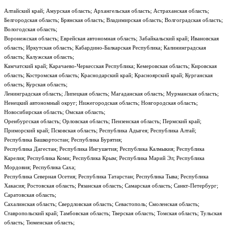
Алтайский край; Амурская область; Архангельская область; Астраханская область;
Белгородская область; Брянская область; Владимирская область; Волгоградская область;
Вологодская область;
Воронежская область; Еврейская автономная область; Забайкальский край; Ивановская
область; Иркутская область; Кабардино-Балкарская Республика; Калининградская
область; Калужская область;
Камчатский край; Карачаево-Черкесская Республика; Кемеровская область; Кировская
область; Костромская область; Краснодарский край; Красноярский край; Курганская
область; Курская область;
Ленинградская область; Липецкая область; Магаданская область; Мурманская область;
Ненецкий автономный округ; Нижегородская область; Новгородская область;
Новосибирская область; Омская область;
Оренбургская область; Орловская область; Пензенская область; Пермский край;
Приморский край; Псковская область; Республика Адыгея; Республика Алтай;
Республика Башкортостан; Республика Бурятия;
Республика Дагестан; Республика Ингушетия; Республика Калмыкия; Республика
Карелия; Республика Коми; Республика Крым; Республика Марий Эл; Республика
Мордовия; Республика Саха;
Республика Северная Осетия; Республика Татарстан; Республика Тыва; Республика
Хакасия; Ростовская область; Рязанская область; Самарская область; Санкт-Петербург;
Саратовская область;
Сахалинская область; Свердловская область; Севастополь; Смоленская область;
Ставропольский край; Тамбовская область; Тверская область; Томская область; Тульская
область; Тюменская область;