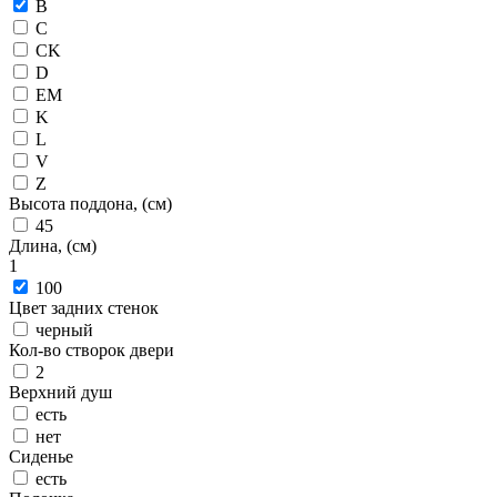
B
C
CK
D
EM
K
L
V
Z
Высота поддона, (см)
45
Длина, (см)
1
100
Цвет задних стенок
черный
Кол-во створок двери
2
Верхний душ
есть
нет
Сиденье
есть