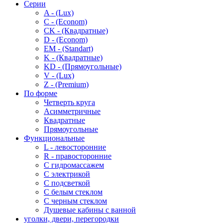
Серии
A - (Lux)
C - (Econom)
CK - (Квадратные)
D - (Econom)
EM - (Standart)
K - (Квадратные)
KD - (Прямоугольные)
V - (Lux)
Z - (Premium)
По форме
Четверть круга
Асимметричные
Квадратные
Прямоугольные
Функциональные
L - левосторонние
R - правосторонние
С гидромассажем
С электрикой
С подсветкой
С белым стеклом
С черным стеклом
Душевые кабины с ванной
уголки, двери, перегородки