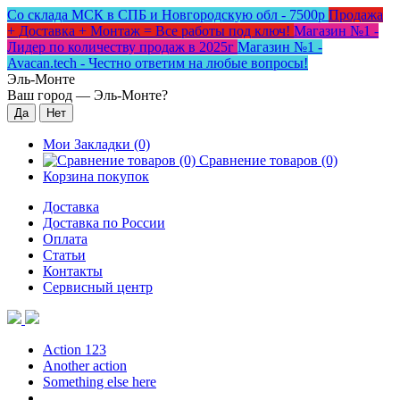
Со склада МСК в СПБ и Новгородскую обл - 7500р
Продажа
+ Доставка + Монтаж = Все работы под ключ!
Магазин №1 -
Лидер по количеству продаж в 2025г
Магазин №1 -
Avacan.tech - Честно ответим на любые вопросы!
Эль-Монте
Ваш город —
Эль-Монте
?
Мои Закладки (0)
Сравнение товаров (0)
Корзина покупок
Доставка
Доставка по России
Оплата
Статьи
Контакты
Сервисный центр
Action 123
Another action
Something else here