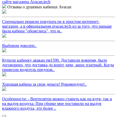
Отзывы о душевых кабинах Avacan
Специально решили покупать не в простом интернет-
магазине, а в официальном avacan.tech из за того, что раньше
была кабина "обожглись", что м..
Выбором доволен..
Купили кабинку авакан ем1590. Доставили вовремя, было
договорено, что доставка до ворот дачи, занос платный. Когда
привезли водитель предлож..
Хорошая кабина за свои деньги! Рекомендую!..
Особенности: - Вентилятор можно ставить как на вдув, так и
на выдув воздуха. При сборке мне поставили на выдув
влажного воздуха, это более ..