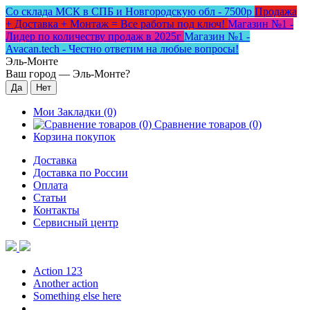
Со склада МСК в СПБ и Новгородскую обл - 7500р
Продажа
+ Доставка + Монтаж = Все работы под ключ!
Магазин №1 -
Лидер по количеству продаж в 2025г
Магазин №1 -
Avacan.tech - Честно ответим на любые вопросы!
Эль-Монте
Ваш город —
Эль-Монте
?
Мои Закладки (0)
Сравнение товаров (0)
Корзина покупок
Доставка
Доставка по России
Оплата
Статьи
Контакты
Сервисный центр
Action 123
Another action
Something else here