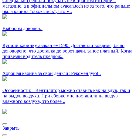
Специально решили покупать не в простом интернет-
магазине, а в официальном avacan.tech из за того, что раньше
была кабина "обожглись", что м..
Выбором доволен..
Купили кабинку авакан ем1590. Доставили вовремя, было
договорено, что доставка до ворот дачи, занос платный. Когда
привезли водитель предлож..
Хорошая кабина за свои деньги! Рекомендую!..
Особенности: - Вентилятор можно ставить как на вдув, так и
на выдув воздуха. При сборке мне поставили на выдув
влажного воздуха, это более ..
Закрыть