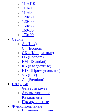
110x110
110x80
110x90
120x80
120x90
150x85
160x85
170x90
Серии
A - (Lux)
C - (Econom)
CK - (Квадратные)
D - (Econom)
EM - (Standart)
K - (Квадратные)
KD - (Прямоугольные)
V - (Lux)
Z - (Premium)
По форме
Четверть круга
Асимметричные
Квадратные
Прямоугольные
Функциональные
L - левосторонние