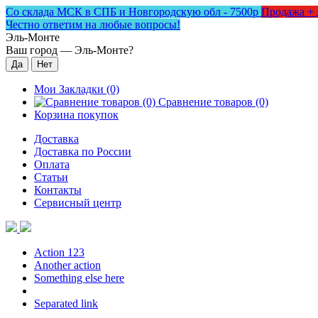
Со склада МСК в СПБ и Новгородскую обл - 7500р
Продажа + 
Честно ответим на любые вопросы!
Эль-Монте
Ваш город —
Эль-Монте
?
Мои Закладки (0)
Сравнение товаров (0)
Корзина покупок
Доставка
Доставка по России
Оплата
Статьи
Контакты
Сервисный центр
Action 123
Another action
Something else here
Separated link