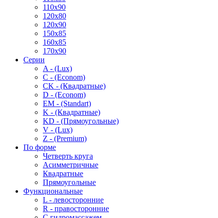
110x90
120x80
120x90
150x85
160x85
170x90
Серии
A - (Lux)
C - (Econom)
CK - (Квадратные)
D - (Econom)
EM - (Standart)
K - (Квадратные)
KD - (Прямоугольные)
V - (Lux)
Z - (Premium)
По форме
Четверть круга
Асимметричные
Квадратные
Прямоугольные
Функциональные
L - левосторонние
R - правосторонние
С гидромассажем