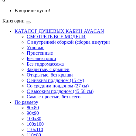
0
В корзине пусто!
Категории
КАТАЛОГ ДУШЕВЫХ КАБИН AVACAN
СМОТРЕТЬ ВСЕ МОДЕЛИ
С внутренней сборкой (сборка изнутри)
Угловые
Пристенные
Без электрики
Без гидромассажа
Закрытые, с крышей
Открытые, без крыши
С низким поддоном (15 см)
Со средним поддоном (27 см)
С высоким поддоном (45-58 см)
Самые простые, без всего
По размеру
80x80
90x90
100x80
100x100
110x110
110x80