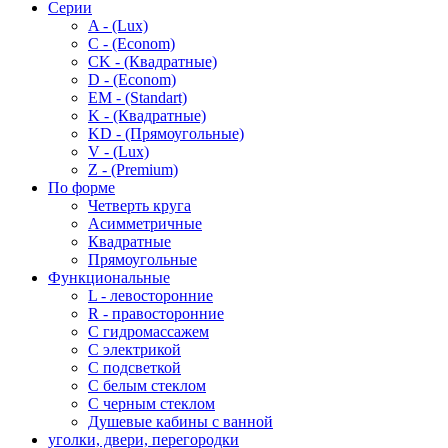
Серии
A - (Lux)
C - (Econom)
CK - (Квадратные)
D - (Econom)
EM - (Standart)
K - (Квадратные)
KD - (Прямоугольные)
V - (Lux)
Z - (Premium)
По форме
Четверть круга
Асимметричные
Квадратные
Прямоугольные
Функциональные
L - левосторонние
R - правосторонние
С гидромассажем
С электрикой
С подсветкой
С белым стеклом
С черным стеклом
Душевые кабины с ванной
уголки, двери, перегородки