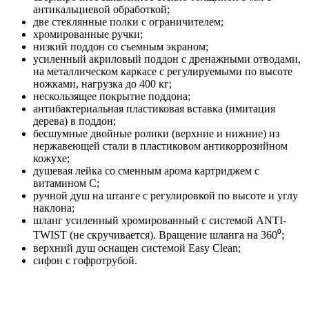
антикальциевой обработкой;
две стеклянные полки с ограничителем;
хромированные ручки;
низкий поддон со съемным экраном;
усиленный акриловый поддон с дренажными отводами,
на металлическом каркасе с регулируемыми по высоте
ножками, нагрузка до 400 кг;
нескользящее покрытие поддона;
антибактериальная пластиковая вставка (имитация
дерева) в поддон;
бесшумные двойные ролики (верхние и нижние) из
нержавеющей стали в пластиковом антикоррозийном
кожухе;
душевая лейка со сменным арома картриджем c
витамином C;
ручной душ на штанге с регулировкой по высоте и углу
наклона;
шланг усиленный хромированный с системой ANTI-
TWIST (не скручивается). Вращение шланга на 360⁰;
верхний душ оснащен системой Easy Clean;
сифон с гофротрубой.