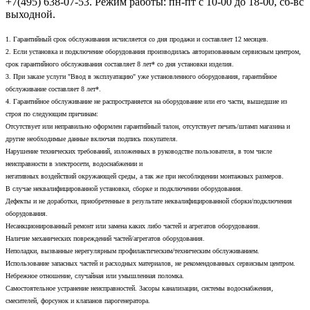
+7(495) 638-07-53. Режим работы: пн-пт с 10-00 до 18-00, сб-вс
выходной.
1. Гарантийный срок обслуживания исчисляется со дня продажи и составляет 12 месяцев.
2. Если установка и подключение оборудования производилась авторизованным сервисным центром,
срок гарантийного обслуживания составляет 8 лет* со дня установки изделия.
3. При заказе услуги "Ввод в эксплуатацию" уже установленного оборудования, гарантийное
обслуживание составляет 8 лет*.
4. Гарантийное обслуживание не распространяется на оборудование или его части, вышедшие из
строя по следующим причинам:
Отсутствует или неправильно оформлен гарантийный талон, отсутствует печать/штамп магазина и
другие необходимые данные включая подпись покупателя.
Нарушение технических требований, изложенных в руководстве пользователя, в том числе
неисправности в электросети, водоснабжении и
негативных воздействий окружающей среды, а так же при несоблюдении монтажных размеров.
В случае неквалифицированной установки, сборке и подключении оборудования.
Дефекты и не доработки, приобретенные в результате неквалифицированной сборки/подключения
оборудования.
Несанкционированный ремонт или замена каких либо частей и агрегатов оборудования.
Наличие механических повреждений частей/агрегатов оборудования.
Неполадки, вызванные нерегулярным профилактическим/техническим обслуживанием.
Использование запасных частей и расходных материалов, не рекомендованных сервисным центром.
Небрежное отношение, случайная или умышленная поломка.
Самостоятельное устранение неисправностей. Засоры канализации, системы водоснабжения,
смесителей, форсунок и клапанов парогенератора.