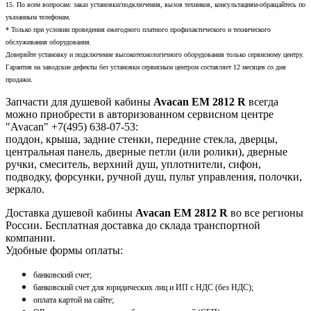
15. По всем вопросам: заказ установки/подключения, вызов техников, консультациям-обращайтесь по
указанным телефонам.
* Только при условии проведения ежегодного платного профилактического и технического
обслуживания оборудования.
Доверяйте установку и подключение высокотехнологичного оборудования только сервисному центру.
Гарантия на заводские дефекты без установки сервисным центром составляет 12 месяцев со дня
продажи.
Запчасти для душевой кабины
Avacan EM 2812 R
всегда
можно приобрести в авторизованном сервисном центре
"Avacan" +7(495) 638-07-53:
поддон, крыша, задние стенки, передние стекла, дверцы,
центральная панель, дверные петли (или ролики), дверные
ручки, смеситель, верхний душ, уплотнители, сифон,
подводку, форсунки, ручной душ, пульт управления, полочки,
зеркало.
Доставка душевой кабины
Avacan EM 2812 R
во все регионы
России. Бесплатная доставка до склада транспортной
компании.
Удобные формы оплаты:
банковский счет;
банковский счет для юридических лиц и ИП с НДС (без НДС);
оплата картой на сайте;