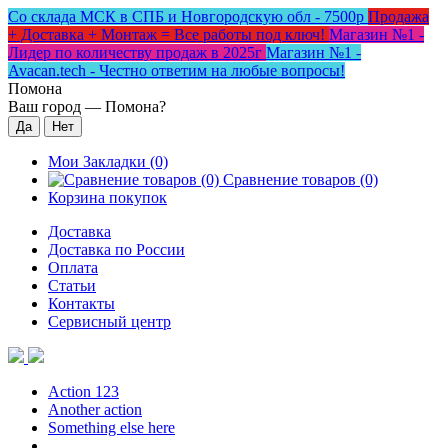
Со склада МСК в СПБ и Новгородскую обл - 7500р
Продажа
+ Доставка + Монтаж = Все работы под ключ!
Магазин №1 -
Лидер по количеству продаж в 2025г
Магазин №1 -
Avacan.tech - Честно ответим на любые вопросы!
Помона
Ваш город —
Помона
?
Мои Закладки (0)
Сравнение товаров (0)
Корзина покупок
Доставка
Доставка по России
Оплата
Статьи
Контакты
Сервисный центр
Action 123
Another action
Something else here