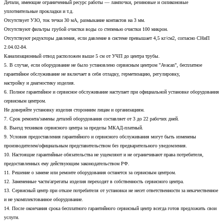
Детали, имеющие ограниченный ресурс работы — лампочки, резиновые и силиконовые
уплотнительные прокладки и т.д.
Отсутствует УЗО, ток течки 30 мА, размыкание контактов на 3 мм.
Отсутствуют фильтры грубой очистки воды со степенью очистки 100 микрон.
Отсутствуют редукторы давления, если давление в системе превышает 4,5 кг/см2, согласно СНиП
2.04.02-84.
Канализационный отвод расположен выше 5 см от УЧП до центра трубы.
5. В случае, если оборудование не было установлено сервисным центром "Avacan", бесплатное
гарантийное обслуживание не включает в себя отладку, герметизацию, регулировку,
настройку и диагностику изделия.
6. Полное гарантийное и сервисное обслуживание наступает при официальной установке оборудования
сервисным центром.
Не доверяйте установку изделия сторонним лицам и организациям.
7. Срок ремонта/замены деталей оборудования составляет от 3 до 22 рабочих дней.
8. Выезд техников сервисного центра за пределы МКАД-платный.
9. Условия предоставления гарантийного и сервисного обслуживания могут быть изменены
производителем/официальным представительством без предварительного уведомления.
10. Настоящие гарантийные обязательства не ущемляют и не ограничивают права потребителя,
предоставленных ему действующим законодательством РФ.
11. Решение о замене или ремонте оборудования останется за сервисным центром.
12. Замененные части/агрегаты изделия переходят в собственность сервисного центра.
13. Сервисный центр при отказе потребителя от установки не несет ответственности за некачественное
и не укомплектованное оборудование.
14. После окончания срока бесплатного гарантийного сервисный центр всегда готов предложить свои
услуги.