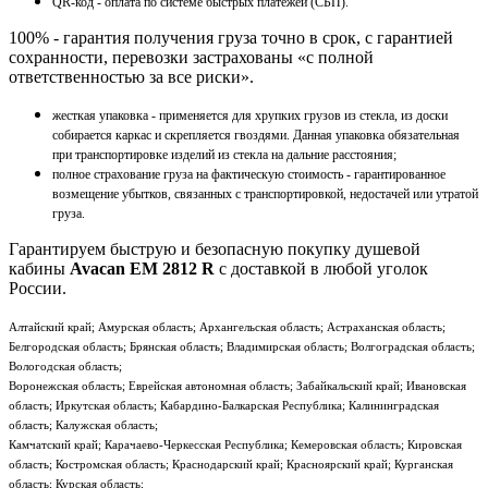
QR-код - оплата по системе быстрых платежей (СБП).
100% - гарантия получения груза точно в срок, с гарантией
сохранности, перевозки застрахованы «с полной
ответственностью за все риски».
жесткая упаковка - применяется для хрупких грузов из стекла, из доски
собирается каркас и скрепляется гвоздями. Данная упаковка обязательная
при транспортировке изделий из стекла на дальние расстояния;
полное страхование груза на фактическую стоимость - гарантированное
возмещение убытков, связанных с транспортировкой, недостачей или утратой
груза.
Гарантируем быструю и безопасную покупку душевой
кабины
Avacan EM 2812 R
с доставкой в любой уголок
России.
Алтайский край; Амурская область; Архангельская область; Астраханская область;
Белгородская область; Брянская область; Владимирская область; Волгоградская область;
Вологодская область;
Воронежская область; Еврейская автономная область; Забайкальский край; Ивановская
область; Иркутская область; Кабардино-Балкарская Республика; Калининградская
область; Калужская область;
Камчатский край; Карачаево-Черкесская Республика; Кемеровская область; Кировская
область; Костромская область; Краснодарский край; Красноярский край; Курганская
область; Курская область;