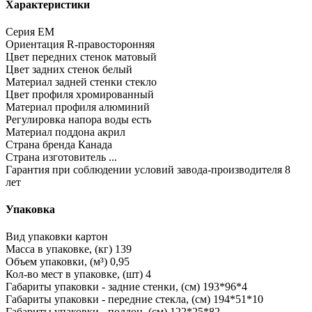
Характеристики
Серия
EM
Ориентация
R-правосторонняя
Цвет передних стенок
матовый
Цвет задних стенок
белый
Материал задней стенки
стекло
Цвет профиля
хромированный
Материал профиля
алюминий
Регулировка напора воды
есть
Материал поддона
акрил
Страна бренда
Канада
Страна изготовитель
...
Гарантия при соблюдении условий завода-производителя
8
лет
Упаковка
Вид упаковки
картон
Масса в упаковке, (кг)
139
Объем упаковки, (м³)
0,95
Кол-во мест в упаковке, (шт)
4
Габариты упаковки - задние стенки, (см)
193*96*4
Габариты упаковки - передние стекла, (см)
194*51*10
Габариты упаковки - поддон, (см)
122*25*82