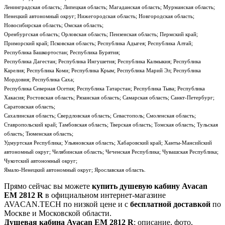
Ленинградская область; Липецкая область; Магаданская область; Мурманская область;
Ненецкий автономный округ; Нижегородская область; Новгородская область;
Новосибирская область; Омская область;
Оренбургская область; Орловская область; Пензенская область; Пермский край;
Приморский край; Псковская область; Республика Адыгея; Республика Алтай;
Республика Башкортостан; Республика Бурятия;
Республика Дагестан; Республика Ингушетия; Республика Калмыкия; Республика
Карелия; Республика Коми; Республика Крым; Республика Марий Эл; Республика
Мордовия; Республика Саха;
Республика Северная Осетия; Республика Татарстан; Республика Тыва; Республика
Хакасия; Ростовская область; Рязанская область; Самарская область; Санкт-Петербург;
Саратовская область;
Сахалинская область; Свердловская область; Севастополь; Смоленская область;
Ставропольский край; Тамбовская область; Тверская область; Томская область; Тульская
область; Тюменская область;
Удмуртская Республика; Ульяновская область; Хабаровский край; Ханты-Мансийский
автономный округ; Челябинская область; Чеченская Республика; Чувашская Республика;
Чукотский автономный округ;
Ямало-Ненецкий автономный округ; Ярославская область.
Прямо сейчас вы можете
купить душевую кабину Avacan
EM 2812 R
в официальном интернет-магазине
AVACAN.TECH по низкой цене и с
бесплатной доставкой
по
Москве и Московской области.
Душевая кабина Avacan EM 2812 R
: описание, фото,