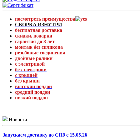
посмотреть преимущества
СБОРКА ИЗНУТРИ
бесплатная доставка
скидки, подарки
гарантия до 8 лет
монтаж без силикона
резьбовые соединения
двойные ролики
с электрикой
без электрики
с крышей
без крыши
высокий поддон
средний поддон
низкий поддон
Новости
Запускаем доставку до СПб с 15.05.26