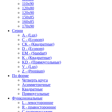
110x90
120x80
120x90
150x85
160x85
170x90
Серии
A - (Lux)
C - (Econom)
CK - (Квадратные)
D - (Econom)
EM - (Standart)
K - (Квадратные)
KD - (Прямоугольные)
V - (Lux)
Z - (Premium)
По форме
Четверть круга
Асимметричные
Квадратные
Прямоугольные
Функциональные
L - левосторонние
R - правосторонние
С гидромассажем