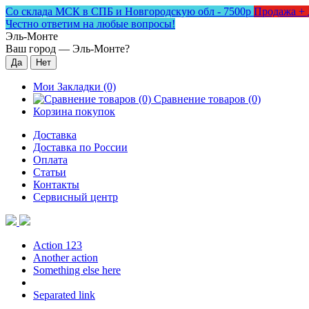
Со склада МСК в СПБ и Новгородскую обл - 7500р
Продажа + 
Честно ответим на любые вопросы!
Эль-Монте
Ваш город —
Эль-Монте
?
Мои Закладки (0)
Сравнение товаров (0)
Корзина покупок
Доставка
Доставка по России
Оплата
Статьи
Контакты
Сервисный центр
Action 123
Another action
Something else here
Separated link