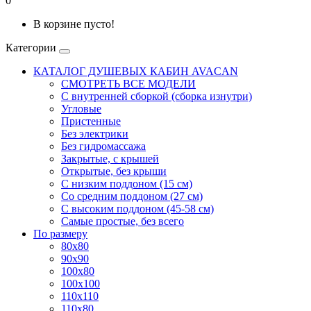
0
В корзине пусто!
Категории
КАТАЛОГ ДУШЕВЫХ КАБИН AVACAN
СМОТРЕТЬ ВСЕ МОДЕЛИ
С внутренней сборкой (сборка изнутри)
Угловые
Пристенные
Без электрики
Без гидромассажа
Закрытые, с крышей
Открытые, без крыши
С низким поддоном (15 см)
Со средним поддоном (27 см)
С высоким поддоном (45-58 см)
Самые простые, без всего
По размеру
80x80
90x90
100x80
100x100
110x110
110x80