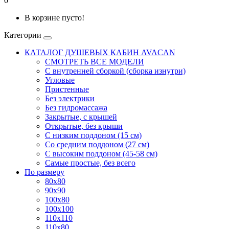
0
В корзине пусто!
Категории
КАТАЛОГ ДУШЕВЫХ КАБИН AVACAN
СМОТРЕТЬ ВСЕ МОДЕЛИ
С внутренней сборкой (сборка изнутри)
Угловые
Пристенные
Без электрики
Без гидромассажа
Закрытые, с крышей
Открытые, без крыши
С низким поддоном (15 см)
Со средним поддоном (27 см)
С высоким поддоном (45-58 см)
Самые простые, без всего
По размеру
80x80
90x90
100x80
100x100
110x110
110x80