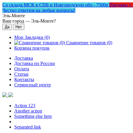
Со склада МСК в СПБ и Новгородскую обл - 7500р
Продажа + 
Честно ответим на любые вопросы!
Эль-Монте
Ваш город —
Эль-Монте
?
Мои Закладки (0)
Сравнение товаров (0)
Корзина покупок
Доставка
Доставка по России
Оплата
Статьи
Контакты
Сервисный центр
Action 123
Another action
Something else here
Separated link