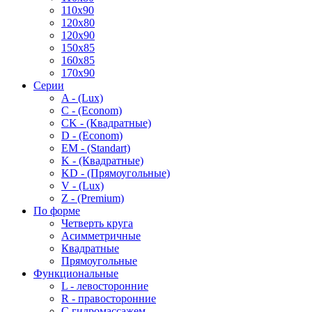
110x90
120x80
120x90
150x85
160x85
170x90
Серии
A - (Lux)
C - (Econom)
CK - (Квадратные)
D - (Econom)
EM - (Standart)
K - (Квадратные)
KD - (Прямоугольные)
V - (Lux)
Z - (Premium)
По форме
Четверть круга
Асимметричные
Квадратные
Прямоугольные
Функциональные
L - левосторонние
R - правосторонние
С гидромассажем