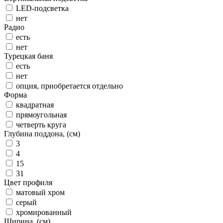
LED-подсветка
нет
Радио
есть
нет
Турецкая баня
есть
нет
опция, приобретается отдельно
Форма
квадратная
прямоугольная
четверть круга
Глубина поддона, (см)
3
4
15
31
Цвет профиля
матовый хром
серый
хромированный
Ширина, (см)