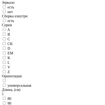
Зеркало
есть
нет
Сборка изнутри
есть
Серия
A
B
C
CK
D
EM
K
L
V
Z
Ориентация
универсальная
Длина, (см)
1
80
90