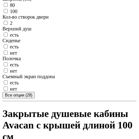
80
100
Кол-во створок двери
2
Верхний душ
есть
Сиденье
есть
нет
Полочка
есть
нет
Съемный экран поддона
есть
нет
Все опции (28)
Закрытые душевые кабины
Avacan с крышей длиной 100
см