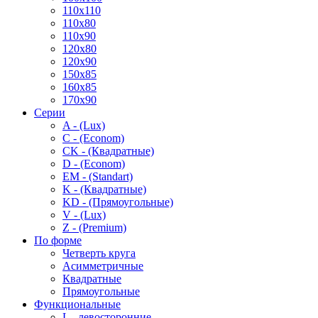
110x110
110x80
110x90
120x80
120x90
150x85
160x85
170x90
Серии
A - (Lux)
C - (Econom)
CK - (Квадратные)
D - (Econom)
EM - (Standart)
K - (Квадратные)
KD - (Прямоугольные)
V - (Lux)
Z - (Premium)
По форме
Четверть круга
Асимметричные
Квадратные
Прямоугольные
Функциональные
L - левосторонние