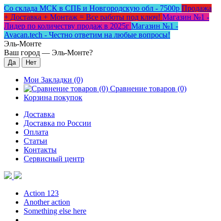
Со склада МСК в СПБ и Новгородскую обл - 7500р
Продажа
+ Доставка + Монтаж = Все работы под ключ!
Магазин №1 -
Лидер по количеству продаж в 2025г
Магазин №1 -
Avacan.tech - Честно ответим на любые вопросы!
Эль-Монте
Ваш город —
Эль-Монте
?
Мои Закладки (0)
Сравнение товаров (0)
Корзина покупок
Доставка
Доставка по России
Оплата
Статьи
Контакты
Сервисный центр
Action 123
Another action
Something else here