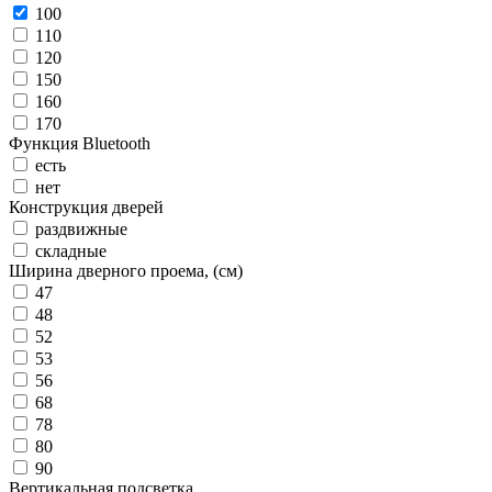
100
110
120
150
160
170
Функция Bluetooth
есть
нет
Конструкция дверей
раздвижные
складные
Ширина дверного проема, (см)
47
48
52
53
56
68
78
80
90
Вертикальная подсветка