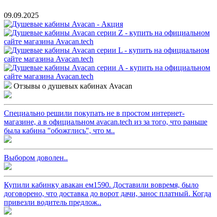
09.09.2025
Отзывы о душевых кабинах Avacan
Специально решили покупать не в простом интернет-
магазине, а в официальном avacan.tech из за того, что раньше
была кабина "обожглись", что м..
Выбором доволен..
Купили кабинку авакан ем1590. Доставили вовремя, было
договорено, что доставка до ворот дачи, занос платный. Когда
привезли водитель предлож..