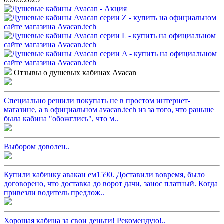
Отзывы о душевых кабинах Avacan
Специально решили покупать не в простом интернет-
магазине, а в официальном avacan.tech из за того, что раньше
была кабина "обожглись", что м..
Выбором доволен..
Купили кабинку авакан ем1590. Доставили вовремя, было
договорено, что доставка до ворот дачи, занос платный. Когда
привезли водитель предлож..
Хорошая кабина за свои деньги! Рекомендую!..