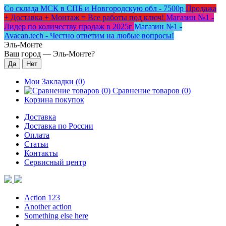
Со склада МСК в СПБ и Новгородскую обл - 7500р
Продажа
+ Доставка + Монтаж = Все работы под ключ!
Магазин №1 -
Лидер по количеству продаж в 2025г
Магазин №1 -
Avacan.tech - Честно ответим на любые вопросы!
Эль-Монте
Ваш город —
Эль-Монте
?
Мои Закладки (0)
Сравнение товаров (0)
Корзина покупок
Доставка
Доставка по России
Оплата
Статьи
Контакты
Сервисный центр
Action 123
Another action
Something else here