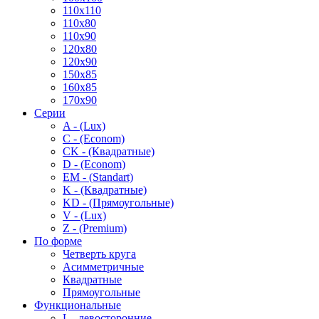
110x110
110x80
110x90
120x80
120x90
150x85
160x85
170x90
Серии
A - (Lux)
C - (Econom)
CK - (Квадратные)
D - (Econom)
EM - (Standart)
K - (Квадратные)
KD - (Прямоугольные)
V - (Lux)
Z - (Premium)
По форме
Четверть круга
Асимметричные
Квадратные
Прямоугольные
Функциональные
L - левосторонние