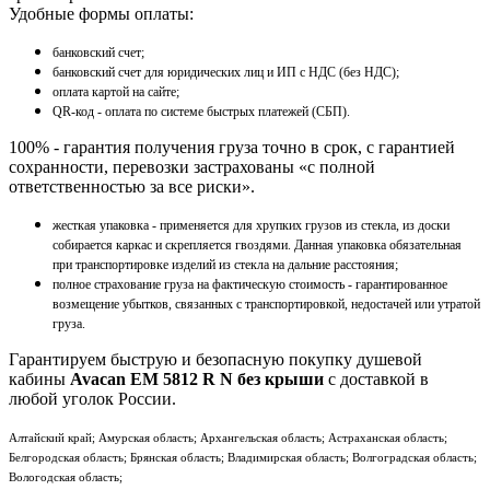
Удобные формы оплаты:
банковский счет;
банковский счет для юридических лиц и ИП с НДС (без НДС);
оплата картой на сайте;
QR-код - оплата по системе быстрых платежей (СБП).
100% - гарантия получения груза точно в срок, с гарантией
сохранности, перевозки застрахованы «с полной
ответственностью за все риски».
жесткая упаковка - применяется для хрупких грузов из стекла, из доски
собирается каркас и скрепляется гвоздями. Данная упаковка обязательная
при транспортировке изделий из стекла на дальние расстояния;
полное страхование груза на фактическую стоимость - гарантированное
возмещение убытков, связанных с транспортировкой, недостачей или утратой
груза.
Гарантируем быструю и безопасную покупку душевой
кабины
Avacan EM 5812 R N без крыши
с доставкой в
любой уголок России.
Алтайский край; Амурская область; Архангельская область; Астраханская область;
Белгородская область; Брянская область; Владимирская область; Волгоградская область;
Вологодская область;