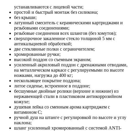
устанавливаются с лицевой части;
простой и быстрый монтаж без силикона;
без крыши;
латунный смеситель с керамическими картриджами и
резьбовыми соединениями;
резьбовые соединения всех шлангов (без хомутов);
сверхпрочное закаленное стекло толщиной 5 мм с
антикальциевой обработкой;
две стеклянные полки с ограничителем;
хромированные ручки;
высокий поддон со съемным экраном;
усиленный акриловый поддон с дренажными отводами,
на металлическом каркасе с регулируемыми по высоте
ножками, нагрузка до 400 кг;
нескользящее покрытие поддона;
литое сиденье, встроенное в поддоне;
бесшумные двойные ролики (верхние и нижние) из
нержавеющей стали в пластиковом антикоррозийном
кожухе;
душевая лейка со сменным арома картриджем c
витамином C;
ручной душ на штанге с регулировкой по высоте и углу
наклона;
шланг усиленный хромированный с системой ANTI-