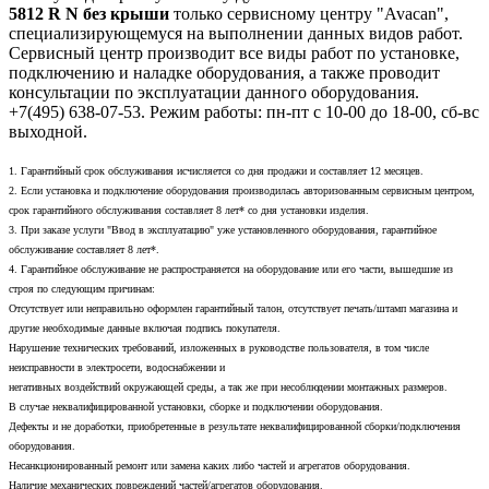
5812 R N без крыши
только сервисному центру "Avacan",
специализирующемуся на выполнении данных видов работ.
Сервисный центр производит все виды работ по установке,
подключению и наладке оборудования, а также проводит
консультации по эксплуатации данного оборудования.
+7(495) 638-07-53. Режим работы: пн-пт с 10-00 до 18-00, сб-вс
выходной.
1. Гарантийный срок обслуживания исчисляется со дня продажи и составляет 12 месяцев.
2. Если установка и подключение оборудования производилась авторизованным сервисным центром,
срок гарантийного обслуживания составляет 8 лет* со дня установки изделия.
3. При заказе услуги "Ввод в эксплуатацию" уже установленного оборудования, гарантийное
обслуживание составляет 8 лет*.
4. Гарантийное обслуживание не распространяется на оборудование или его части, вышедшие из
строя по следующим причинам:
Отсутствует или неправильно оформлен гарантийный талон, отсутствует печать/штамп магазина и
другие необходимые данные включая подпись покупателя.
Нарушение технических требований, изложенных в руководстве пользователя, в том числе
неисправности в электросети, водоснабжении и
негативных воздействий окружающей среды, а так же при несоблюдении монтажных размеров.
В случае неквалифицированной установки, сборке и подключении оборудования.
Дефекты и не доработки, приобретенные в результате неквалифицированной сборки/подключения
оборудования.
Несанкционированный ремонт или замена каких либо частей и агрегатов оборудования.
Наличие механических повреждений частей/агрегатов оборудования.