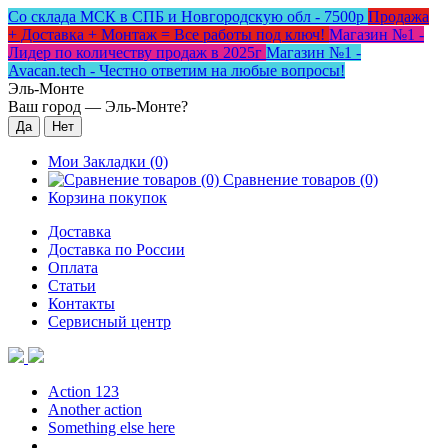
Со склада МСК в СПБ и Новгородскую обл - 7500р
Продажа
+ Доставка + Монтаж = Все работы под ключ!
Магазин №1 -
Лидер по количеству продаж в 2025г
Магазин №1 -
Avacan.tech - Честно ответим на любые вопросы!
Эль-Монте
Ваш город —
Эль-Монте
?
Мои Закладки (0)
Сравнение товаров (0)
Корзина покупок
Доставка
Доставка по России
Оплата
Статьи
Контакты
Сервисный центр
Action 123
Another action
Something else here