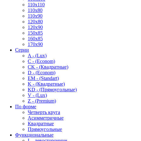
110x110
110x80
110x90
120x80
120x90
150x85
160x85
170x90
Серии
A - (Lux)
C - (Econom)
CK - (Квадратные)
D - (Econom)
EM - (Standart)
K - (Квадратные)
KD - (Прямоугольные)
V - (Lux)
Z - (Premium)
По форме
Четверть круга
Асимметричные
Квадратные
Прямоугольные
Функциональные
L - левосторонние