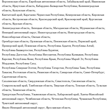
Воронежская область; Еврейская автономная область; Забайкальский край; Ивановская
область; Иркутская область; Кабардино-Балкарская Республика; Калининградская
область; Калужская область;
Камчатский край; Карачаево-Черкесская Республика; Кемеровская область; Кировская
область; Костромская область; Краснодарский край; Красноярский край; Курганская
область; Курская область;
Ленинградская область; Липецкая область; Магаданская область; Мурманская область;
Ненецкий автономный округ; Нижегородская область; Новгородская область;
Новосибирская область; Омская область;
Оренбургская область; Орловская область; Пензенская область; Пермский край;
Приморский край; Псковская область; Республика Адыгея; Республика Алтай;
Республика Башкортостан; Республика Бурятия;
Республика Дагестан; Республика Ингушетия; Республика Калмыкия; Республика
Карелия; Республика Коми; Республика Крым; Республика Марий Эл; Республика
Мордовия; Республика Саха;
Республика Северная Осетия; Республика Татарстан; Республика Тыва; Республика
Хакасия; Ростовская область; Рязанская область; Самарская область; Санкт-Петербург;
Саратовская область;
Сахалинская область; Свердловская область; Севастополь; Смоленская область;
Ставропольский край; Тамбовская область; Тверская область; Томская область; Тульская
область; Тюменская область;
Удмуртская Республика; Ульяновская область; Хабаровский край; Ханты-Мансийский
автономный округ; Челябинская область; Чеченская Республика; Чувашская Республика;
Чукотский автономный округ;
Ямало-Ненецкий автономный округ; Ярославская область.