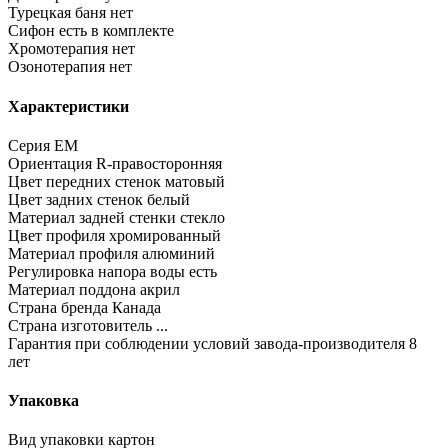
Турецкая баня
нет
Сифон
есть в комплекте
Хромотерапия
нет
Озонотерапия
нет
Характеристики
Серия
EM
Ориентация
R-правосторонняя
Цвет передних стенок
матовый
Цвет задних стенок
белый
Материал задней стенки
стекло
Цвет профиля
хромированный
Материал профиля
алюминий
Регулировка напора воды
есть
Материал поддона
акрил
Страна бренда
Канада
Страна изготовитель
...
Гарантия при соблюдении условий завода-производителя
8
лет
Упаковка
Вид упаковки
картон