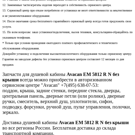
12. Замененные части/агрегаты изделия переходят в собственность сервисного центра.
13. Сервисный центр при отказе потребителя от установки не несет ответственности за некачественное
и не укомплектованное оборудование.
14. После окончания срока бесплатного гарантийного сервисный центр всегда готов предложить свои
услуги.
15. По всем вопросам: заказ установки/подключения, вызов техников, консультациям-обращайтесь по
указанным телефонам.
* Только при условии проведения ежегодного платного профилактического и технического
обслуживания оборудования.
Доверяйте установку и подключение высокотехнологичного оборудования только сервисному центру.
Гарантия на заводские дефекты без установки сервисным центром составляет 12 месяцев со дня
продажи.
Запчасти для душевой кабины
Avacan EM 5812 R N без
крыши
всегда можно приобрести в авторизованном
сервисном центре "Avacan" +7(495) 638-07-53:
поддон, крыша, задние стенки, передние стекла, дверцы,
центральная панель, дверные петли (или ролики), дверные
ручки, смеситель, верхний душ, уплотнители, сифон,
подводку, форсунки, ручной душ, пульт управления, полочки,
зеркало.
Доставка душевой кабины
Avacan EM 5812 R N без крыши
во все регионы России. Бесплатная доставка до склада
транспортной компании.