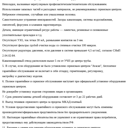
Неполадки, вызванные нерегулярным профилактическим/техническим обслуживанием.
Использование запасных частей и расходных материалов, не рекомендованных сервисным центром.
Небрежное отношение, случайная или умышленная поломка.
Самостоятельное устранение неисправностей. Засоры канализации, системы водоснабжения,
смесителей, форсунок и клапанов парогенератора.
Детали, имеющие ограниченный ресурс работы — лампочки, резиновые и силиконовые
уплотнительные прокладки и т.д.
Отсутствует УЗО, ток течки 30 мА, размыкание контактов на 3 мм.
Отсутствуют фильтры грубой очистки воды со степенью очистки 100 микрон.
Отсутствуют редукторы давления, если давление в системе превышает 4,5 кг/см2, согласно СНиП
2.04.02-84.
Канализационный отвод расположен выше 5 см от УЧП до центра трубы.
5. В случае, если оборудование не было установлено сервисным центром "Avacan", бесплатное
гарантийное обслуживание не включает в себя отладку, герметизацию, регулировку,
настройку и диагностику изделия.
6. Полное гарантийное и сервисное обслуживание наступает при официальной установке оборудования
сервисным центром.
Не доверяйте установку изделия сторонним лицам и организациям.
7. Срок ремонта/замены деталей оборудования составляет от 3 до 22 рабочих дней.
8. Выезд техников сервисного центра за пределы МКАД-платный.
9. Условия предоставления гарантийного и сервисного обслуживания могут быть изменены
производителем/официальным представительством без предварительного уведомления.
10. Настоящие гарантийные обязательства не ущемляют и не ограничивают права потребителя,
предоставленных ему действующим законодательством РФ.
11. Решение о замене или ремонте оборудования останется за сервисным центром.