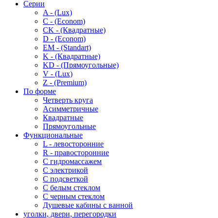
Серии
A - (Lux)
C - (Econom)
CK - (Квадратные)
D - (Econom)
EM - (Standart)
K - (Квадратные)
KD - (Прямоугольные)
V - (Lux)
Z - (Premium)
По форме
Четверть круга
Асимметричные
Квадратные
Прямоугольные
Функциональные
L - левосторонние
R - правосторонние
С гидромассажем
С электрикой
С подсветкой
С белым стеклом
С черным стеклом
Душевые кабины с ванной
уголки, двери, перегородки