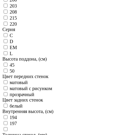
203
208
215
220
Серия
C
D
EM
L
Высота поддона, (см)
45
50
Цвет передних стенок
матовый
матовый с рисунком
прозрачный
Цвет задних стенок
белый
Внутренняя высота, (см)
194
197
Толщина стекол, (мм)