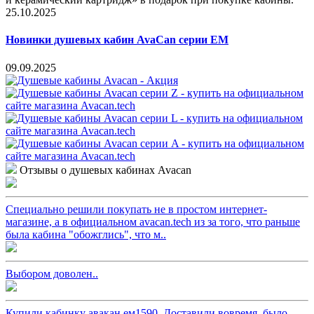
25.10.2025
Новинки душевых кабин AvaCan серии EM
09.09.2025
Отзывы о душевых кабинах Avacan
Специально решили покупать не в простом интернет-
магазине, а в официальном avacan.tech из за того, что раньше
была кабина "обожглись", что м..
Выбором доволен..
Купили кабинку авакан ем1590. Доставили вовремя, было