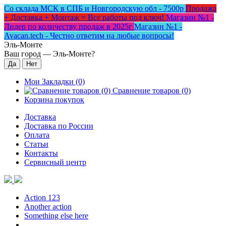
Со склада МСК в СПБ и Новгородскую обл - 7500р
Продажа
+ Доставка + Монтаж = Все работы под ключ!
Магазин №1 -
Лидер по количеству продаж в 2025г
Магазин №1 -
Avacan.tech - Честно ответим на любые вопросы!
Эль-Монте
Ваш город —
Эль-Монте
?
Мои Закладки (0)
Сравнение товаров (0)
Корзина покупок
Доставка
Доставка по России
Оплата
Статьи
Контакты
Сервисный центр
Action 123
Another action
Something else here