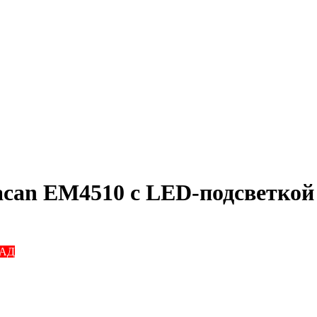
acan EM4510 с LED-подсветкой
КАД