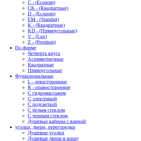
C - (Econom)
CK - (Квадратные)
D - (Econom)
EM - (Standart)
K - (Квадратные)
KD - (Прямоугольные)
V - (Lux)
Z - (Premium)
По форме
Четверть круга
Асимметричные
Квадратные
Прямоугольные
Функциональные
L - левосторонние
R - правосторонние
С гидромассажем
С электрикой
С подсветкой
С белым стеклом
С черным стеклом
Душевые кабины с ванной
уголки, двери, перегородки
Душевые уголки
Душевые двери в нишу