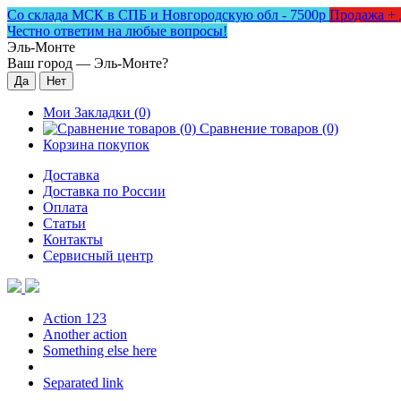
Со склада МСК в СПБ и Новгородскую обл - 7500р
Продажа + 
Честно ответим на любые вопросы!
Эль-Монте
Ваш город —
Эль-Монте
?
Мои Закладки (0)
Сравнение товаров (0)
Корзина покупок
Доставка
Доставка по России
Оплата
Статьи
Контакты
Сервисный центр
Action 123
Another action
Something else here
Separated link