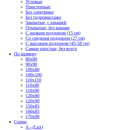
Угловые
Пристенные
Без электрики
Без гидромассажа
Закрытые, с крышей
Открытые, без крыши
С низким поддоном (15 см)
Со средним поддоном (27 см)
С высоким поддоном (45-58 см)
Самые простые, без всего
По размеру
80x80
90x90
100x80
100x100
110x110
110x80
110x90
120x80
120x90
150x85
160x85
170x90
Серии
A - (Lux)