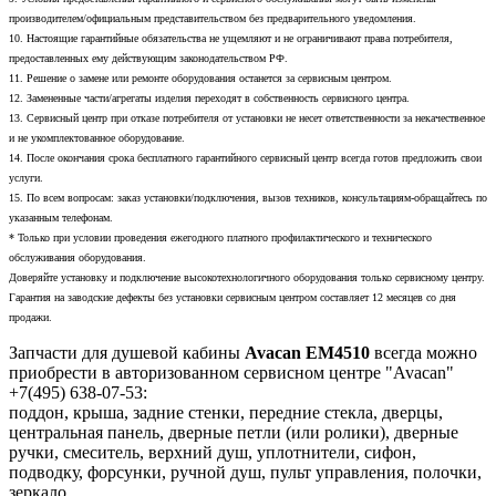
производителем/официальным представительством без предварительного уведомления.
10. Настоящие гарантийные обязательства не ущемляют и не ограничивают права потребителя,
предоставленных ему действующим законодательством РФ.
11. Решение о замене или ремонте оборудования останется за сервисным центром.
12. Замененные части/агрегаты изделия переходят в собственность сервисного центра.
13. Сервисный центр при отказе потребителя от установки не несет ответственности за некачественное
и не укомплектованное оборудование.
14. После окончания срока бесплатного гарантийного сервисный центр всегда готов предложить свои
услуги.
15. По всем вопросам: заказ установки/подключения, вызов техников, консультациям-обращайтесь по
указанным телефонам.
* Только при условии проведения ежегодного платного профилактического и технического
обслуживания оборудования.
Доверяйте установку и подключение высокотехнологичного оборудования только сервисному центру.
Гарантия на заводские дефекты без установки сервисным центром составляет 12 месяцев со дня
продажи.
Запчасти для душевой кабины
Avacan EM4510
всегда можно
приобрести в авторизованном сервисном центре "Avacan"
+7(495) 638-07-53:
поддон, крыша, задние стенки, передние стекла, дверцы,
центральная панель, дверные петли (или ролики), дверные
ручки, смеситель, верхний душ, уплотнители, сифон,
подводку, форсунки, ручной душ, пульт управления, полочки,
зеркало.