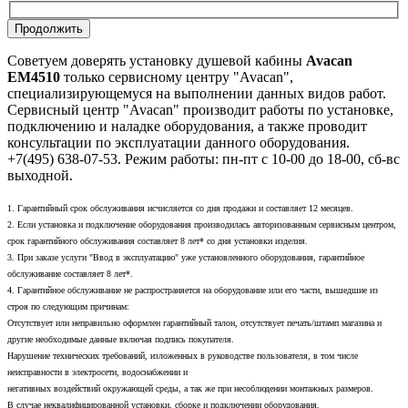
Продолжить
Советуем доверять установку душевой кабины
Avacan
EM4510
только сервисному центру "Avacan",
специализирующемуся на выполнении данных видов работ.
Сервисный центр "Avacan" производит работы по установке,
подключению и наладке оборудования, а также проводит
консультации по эксплуатации данного оборудования.
+7(495) 638-07-53. Режим работы: пн-пт с 10-00 до 18-00, сб-вс
выходной.
1. Гарантийный срок обслуживания исчисляется со дня продажи и составляет 12 месяцев.
2. Если установка и подключение оборудования производилась авторизованным сервисным центром,
срок гарантийного обслуживания составляет 8 лет* со дня установки изделия.
3. При заказе услуги "Ввод в эксплуатацию" уже установленного оборудования, гарантийное
обслуживание составляет 8 лет*.
4. Гарантийное обслуживание не распространяется на оборудование или его части, вышедшие из
строя по следующим причинам:
Отсутствует или неправильно оформлен гарантийный талон, отсутствует печать/штамп магазина и
другие необходимые данные включая подпись покупателя.
Нарушение технических требований, изложенных в руководстве пользователя, в том числе
неисправности в электросети, водоснабжении и
негативных воздействий окружающей среды, а так же при несоблюдении монтажных размеров.
В случае неквалифицированной установки, сборке и подключении оборудования.