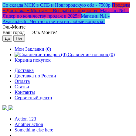
Со склада МСК в СПБ и Новгородскую обл - 7500р
Продажа
+ Доставка + Монтаж = Все работы под ключ!
Магазин №1 -
Лидер по количеству продаж в 2025г
Магазин №1 -
Avacan.tech - Честно ответим на любые вопросы!
Эль-Монте
Ваш город —
Эль-Монте
?
Мои Закладки (0)
Сравнение товаров (0)
Корзина покупок
Доставка
Доставка по России
Оплата
Статьи
Контакты
Сервисный центр
Action 123
Another action
Something else here