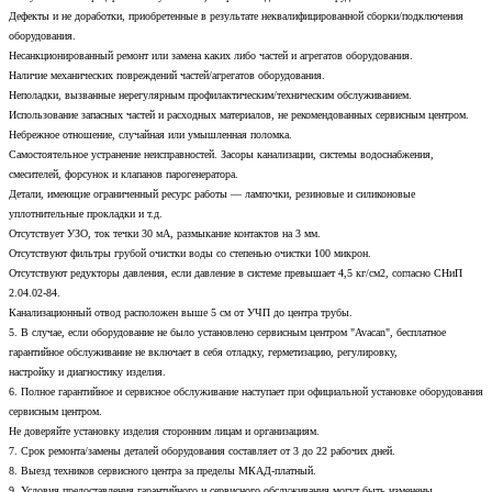
Дефекты и не доработки, приобретенные в результате неквалифицированной сборки/подключения
оборудования.
Несанкционированный ремонт или замена каких либо частей и агрегатов оборудования.
Наличие механических повреждений частей/агрегатов оборудования.
Неполадки, вызванные нерегулярным профилактическим/техническим обслуживанием.
Использование запасных частей и расходных материалов, не рекомендованных сервисным центром.
Небрежное отношение, случайная или умышленная поломка.
Самостоятельное устранение неисправностей. Засоры канализации, системы водоснабжения,
смесителей, форсунок и клапанов парогенератора.
Детали, имеющие ограниченный ресурс работы — лампочки, резиновые и силиконовые
уплотнительные прокладки и т.д.
Отсутствует УЗО, ток течки 30 мА, размыкание контактов на 3 мм.
Отсутствуют фильтры грубой очистки воды со степенью очистки 100 микрон.
Отсутствуют редукторы давления, если давление в системе превышает 4,5 кг/см2, согласно СНиП
2.04.02-84.
Канализационный отвод расположен выше 5 см от УЧП до центра трубы.
5. В случае, если оборудование не было установлено сервисным центром "Avacan", бесплатное
гарантийное обслуживание не включает в себя отладку, герметизацию, регулировку,
настройку и диагностику изделия.
6. Полное гарантийное и сервисное обслуживание наступает при официальной установке оборудования
сервисным центром.
Не доверяйте установку изделия сторонним лицам и организациям.
7. Срок ремонта/замены деталей оборудования составляет от 3 до 22 рабочих дней.
8. Выезд техников сервисного центра за пределы МКАД-платный.
9. Условия предоставления гарантийного и сервисного обслуживания могут быть изменены