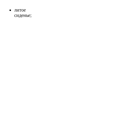
литое
сиденье;