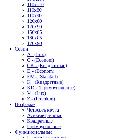
110x110
110x80
110x90
120x80
120x90
150x85
160x85
170x90
Серии
A - (Lux)
C - (Econom)
CK - (Квадратные)
D - (Econom)
EM - (Standart)
K - (Квадратные)
KD - (Прямоугольные)
V - (Lux)
Z - (Premium)
По форме
Четверть круга
Асимметричные
Квадратные
Прямоугольные
Функциональные
L - левосторонние