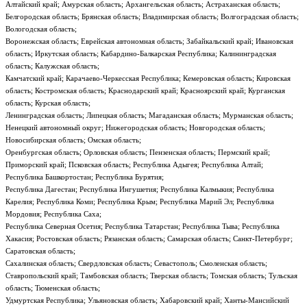
Алтайский край; Амурская область; Архангельская область; Астраханская область;
Белгородская область; Брянская область; Владимирская область; Волгоградская область;
Вологодская область;
Воронежская область; Еврейская автономная область; Забайкальский край; Ивановская
область; Иркутская область; Кабардино-Балкарская Республика; Калининградская
область; Калужская область;
Камчатский край; Карачаево-Черкесская Республика; Кемеровская область; Кировская
область; Костромская область; Краснодарский край; Красноярский край; Курганская
область; Курская область;
Ленинградская область; Липецкая область; Магаданская область; Мурманская область;
Ненецкий автономный округ; Нижегородская область; Новгородская область;
Новосибирская область; Омская область;
Оренбургская область; Орловская область; Пензенская область; Пермский край;
Приморский край; Псковская область; Республика Адыгея; Республика Алтай;
Республика Башкортостан; Республика Бурятия;
Республика Дагестан; Республика Ингушетия; Республика Калмыкия; Республика
Карелия; Республика Коми; Республика Крым; Республика Марий Эл; Республика
Мордовия; Республика Саха;
Республика Северная Осетия; Республика Татарстан; Республика Тыва; Республика
Хакасия; Ростовская область; Рязанская область; Самарская область; Санкт-Петербург;
Саратовская область;
Сахалинская область; Свердловская область; Севастополь; Смоленская область;
Ставропольский край; Тамбовская область; Тверская область; Томская область; Тульская
область; Тюменская область;
Удмуртская Республика; Ульяновская область; Хабаровский край; Ханты-Мансийский