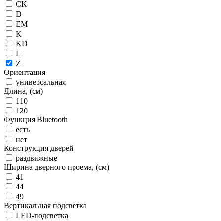
CK
D
EM
K
KD
L
Z
Ориентация
универсальная
Длина, (см)
110
120
Функция Bluetooth
есть
нет
Конструкция дверей
раздвижные
Ширина дверного проема, (см)
41
44
49
Вертикальная подсветка
LED-подсветка