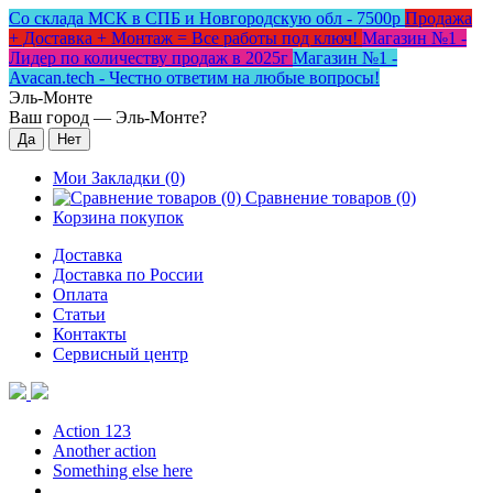
Со склада МСК в СПБ и Новгородскую обл - 7500р
Продажа
+ Доставка + Монтаж = Все работы под ключ!
Магазин №1 -
Лидер по количеству продаж в 2025г
Магазин №1 -
Avacan.tech - Честно ответим на любые вопросы!
Эль-Монте
Ваш город —
Эль-Монте
?
Мои Закладки (0)
Сравнение товаров (0)
Корзина покупок
Доставка
Доставка по России
Оплата
Статьи
Контакты
Сервисный центр
Action 123
Another action
Something else here