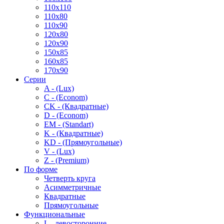
110x110
110x80
110x90
120x80
120x90
150x85
160x85
170x90
Серии
A - (Lux)
C - (Econom)
CK - (Квадратные)
D - (Econom)
EM - (Standart)
K - (Квадратные)
KD - (Прямоугольные)
V - (Lux)
Z - (Premium)
По форме
Четверть круга
Асимметричные
Квадратные
Прямоугольные
Функциональные
L - левосторонние