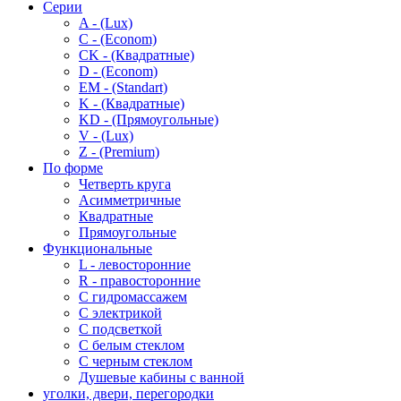
Серии
A - (Lux)
C - (Econom)
CK - (Квадратные)
D - (Econom)
EM - (Standart)
K - (Квадратные)
KD - (Прямоугольные)
V - (Lux)
Z - (Premium)
По форме
Четверть круга
Асимметричные
Квадратные
Прямоугольные
Функциональные
L - левосторонние
R - правосторонние
С гидромассажем
С электрикой
С подсветкой
С белым стеклом
С черным стеклом
Душевые кабины с ванной
уголки, двери, перегородки