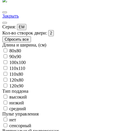
Закрыть
Серия:
EM
Кол-во створок двери:
2
Сбросить все
Длина и ширина, (см)
80x80
90x90
100x100
110x110
110x80
120x80
120x90
Тип поддона
высокий
низкий
средний
Пульт управления
нет
сенсорный
Вертикальный гидромассаж