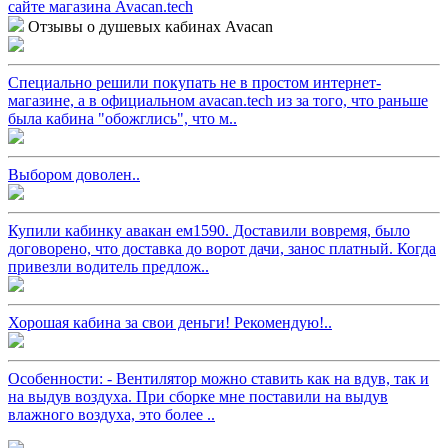
Отзывы о душевых кабинах Avacan
Специально решили покупать не в простом интернет-
магазине, а в официальном avacan.tech из за того, что раньше
была кабина "обожглись", что м..
Выбором доволен..
Купили кабинку авакан ем1590. Доставили вовремя, было
договорено, что доставка до ворот дачи, занос платный. Когда
привезли водитель предлож..
Хорошая кабина за свои деньги! Рекомендую!..
Особенности: - Вентилятор можно ставить как на вдув, так и
на выдув воздуха. При сборке мне поставили на выдув
влажного воздуха, это более ..