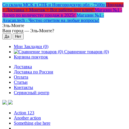
Со склада МСК в СПБ и Новгородскую обл - 7500р
Продажа
+ Доставка + Монтаж = Все работы под ключ!
Магазин №1 -
Лидер по количеству продаж в 2025г
Магазин №1 -
Avacan.tech - Честно ответим на любые вопросы!
Эль-Монте
Ваш город —
Эль-Монте
?
Мои Закладки (0)
Сравнение товаров (0)
Корзина покупок
Доставка
Доставка по России
Оплата
Статьи
Контакты
Сервисный центр
Action 123
Another action
Something else here