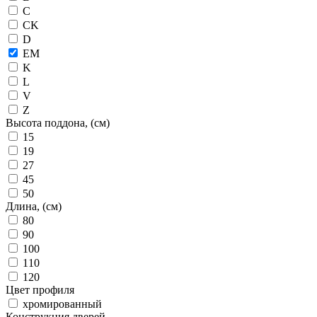
C
CK
D
EM
K
L
V
Z
Высота поддона, (см)
15
19
27
45
50
Длина, (см)
80
90
100
110
120
Цвет профиля
хромированный
Конструкция дверей