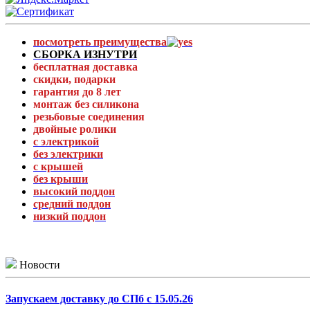
посмотреть преимущества
СБОРКА ИЗНУТРИ
бесплатная доставка
скидки, подарки
гарантия до 8 лет
монтаж без силикона
резьбовые соединения
двойные ролики
с электрикой
без электрики
с крышей
без крыши
высокий поддон
средний поддон
низкий поддон
Новости
Запускаем доставку до СПб с 15.05.26