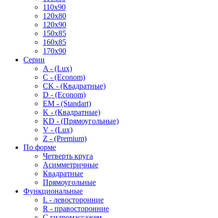
110x90
120x80
120x90
150x85
160x85
170x90
Серии
A - (Lux)
C - (Econom)
CK - (Квадратные)
D - (Econom)
EM - (Standart)
K - (Квадратные)
KD - (Прямоугольные)
V - (Lux)
Z - (Premium)
По форме
Четверть круга
Асимметричные
Квадратные
Прямоугольные
Функциональные
L - левосторонние
R - правосторонние
С гидромассажем