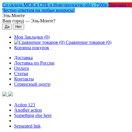
Со склада МСК в СПБ и Новгородскую обл - 7500р
Продажа + 
Честно ответим на любые вопросы!
Эль-Монте
Ваш город —
Эль-Монте
?
Мои Закладки (0)
Сравнение товаров (0)
Корзина покупок
Доставка
Доставка по России
Оплата
Статьи
Контакты
Сервисный центр
Action 123
Another action
Something else here
Separated link