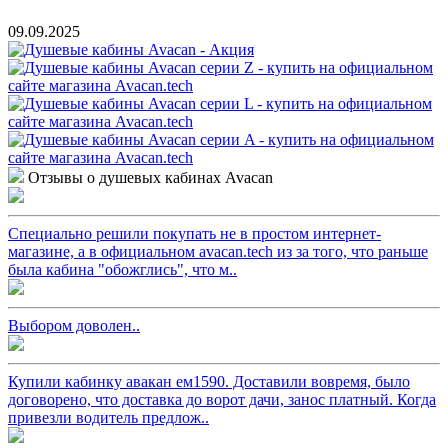
09.09.2025
Отзывы о душевых кабинах Avacan
Специально решили покупать не в простом интернет-
магазине, а в официальном avacan.tech из за того, что раньше
была кабина "обожглись", что м..
Выбором доволен..
Купили кабинку авакан ем1590. Доставили вовремя, было
договорено, что доставка до ворот дачи, занос платный. Когда
привезли водитель предлож..