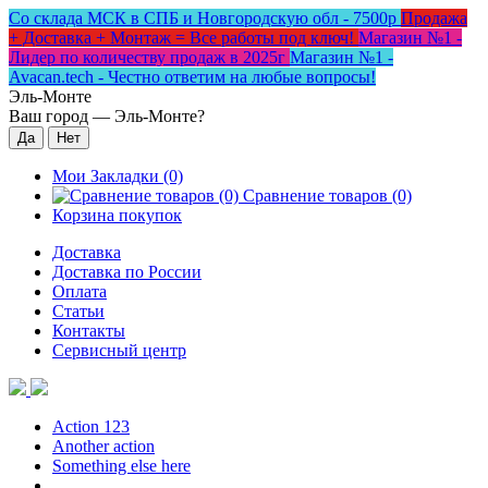
Со склада МСК в СПБ и Новгородскую обл - 7500р
Продажа
+ Доставка + Монтаж = Все работы под ключ!
Магазин №1 -
Лидер по количеству продаж в 2025г
Магазин №1 -
Avacan.tech - Честно ответим на любые вопросы!
Эль-Монте
Ваш город —
Эль-Монте
?
Мои Закладки (0)
Сравнение товаров (0)
Корзина покупок
Доставка
Доставка по России
Оплата
Статьи
Контакты
Сервисный центр
Action 123
Another action
Something else here