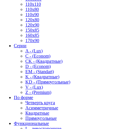
110x110
110x80
110x90
120x80
120x90
150x85
160x85
170x90
Серии
A - (Lux)
C - (Econom)
CK - (Квадратные)
D - (Econom)
EM - (Standart)
K - (Квадратные)
KD - (Прямоугольные)
V - (Lux)
Z - (Premium)
По форме
Четверть круга
Асимметричные
Квадратные
Прямоугольные
Функциональные
L - левосторонние