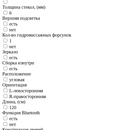
Толщина стекол, (мм)
6
Верхняя подсветка
есть
нет
Кол-во гидромассажных форсунок
1
нет
Зеркало
есть
Сборка изнутри
есть
Расположение
угловая
Ориентация
L-левосторонняя
R-правосторонняя
Длина, (см)
120
Функция Bluetooth
есть
нет
Конструкция дверей