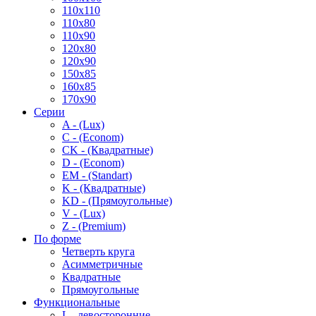
110x110
110x80
110x90
120x80
120x90
150x85
160x85
170x90
Серии
A - (Lux)
C - (Econom)
CK - (Квадратные)
D - (Econom)
EM - (Standart)
K - (Квадратные)
KD - (Прямоугольные)
V - (Lux)
Z - (Premium)
По форме
Четверть круга
Асимметричные
Квадратные
Прямоугольные
Функциональные
L - левосторонние