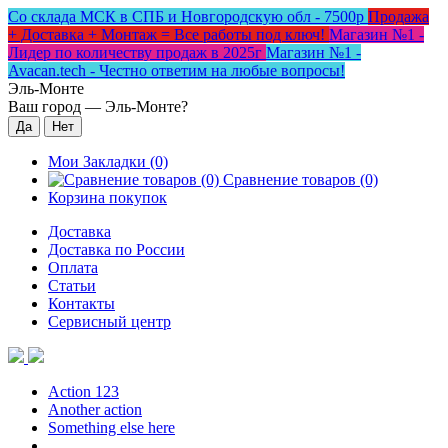
Со склада МСК в СПБ и Новгородскую обл - 7500р
Продажа
+ Доставка + Монтаж = Все работы под ключ!
Магазин №1 -
Лидер по количеству продаж в 2025г
Магазин №1 -
Avacan.tech - Честно ответим на любые вопросы!
Эль-Монте
Ваш город —
Эль-Монте
?
Мои Закладки (0)
Сравнение товаров (0)
Корзина покупок
Доставка
Доставка по России
Оплата
Статьи
Контакты
Сервисный центр
Action 123
Another action
Something else here