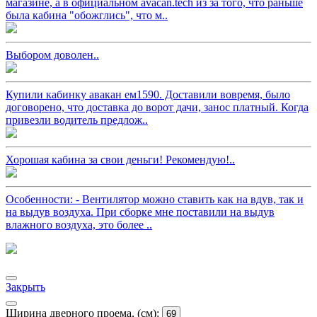
магазине, а в официальном avacan.tech из за того, что раньше
была кабина "обожглись", что м..
Выбором доволен..
Купили кабинку авакан ем1590. Доставили вовремя, было
договорено, что доставка до ворот дачи, занос платный. Когда
привезли водитель предлож..
Хорошая кабина за свои деньги! Рекомендую!..
Особенности: - Вентилятор можно ставить как на вдув, так и
на выдув воздуха. При сборке мне поставили на выдув
влажного воздуха, это более ..
Закрыть
Ширина дверного проема, (см):
69