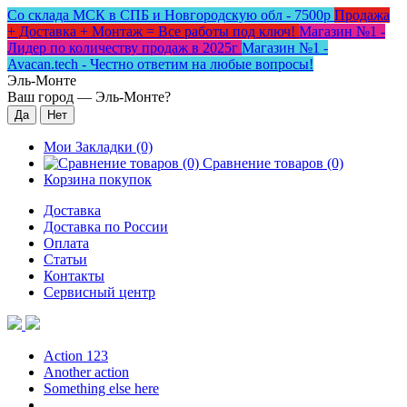
Со склада МСК в СПБ и Новгородскую обл - 7500р
Продажа
+ Доставка + Монтаж = Все работы под ключ!
Магазин №1 -
Лидер по количеству продаж в 2025г
Магазин №1 -
Avacan.tech - Честно ответим на любые вопросы!
Эль-Монте
Ваш город —
Эль-Монте
?
Мои Закладки (0)
Сравнение товаров (0)
Корзина покупок
Доставка
Доставка по России
Оплата
Статьи
Контакты
Сервисный центр
Action 123
Another action
Something else here