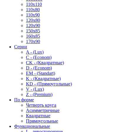
110x110
110x80
110x90
120x80
120x90
150x85
160x85
170x90
Серии
A - (Lux)
C - (Econom)
CK - (Квадратные)
D - (Econom)
EM - (Standart)
K - (Квадратные)
KD - (Прямоугольные)
V - (Lux)
Z - (Premium)
По форме
Четверть круга
Асимметричные
Квадратные
Прямоугольные
Функциональные
L - левосторонние