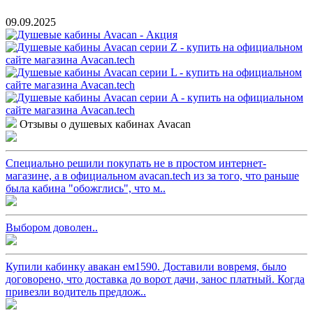
09.09.2025
Отзывы о душевых кабинах Avacan
Специально решили покупать не в простом интернет-
магазине, а в официальном avacan.tech из за того, что раньше
была кабина "обожглись", что м..
Выбором доволен..
Купили кабинку авакан ем1590. Доставили вовремя, было
договорено, что доставка до ворот дачи, занос платный. Когда
привезли водитель предлож..