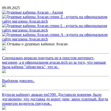
09.09.2025
Отзывы о душевых кабинах Avacan
Специально решили покупать не в простом интернет-
магазине, а в официальном avacan.tech из за того, что раньше
была кабина "обожглись", что м..
Выбором доволен..
Купили кабинку авакан ем1590. Доставили вовремя, было
договорено, что доставка до ворот дачи, занос платный. Когда
привезли водитель предлож..