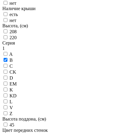
нет
Наличие крыши
есть
нет
Высота, (см)
208
220
Серия
1
A
B
C
CK
D
EM
K
KD
L
V
Z
Высота поддона, (см)
45
Цвет передних стенок