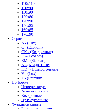
110x110
110x80
110x90
120x80
120x90
150x85
160x85
170x90
Серии
A - (Lux)
C - (Econom)
CK - (Квадратные)
D - (Econom)
EM - (Standart)
K - (Квадратные)
KD - (Прямоугольные)
V - (Lux)
Z - (Premium)
По форме
Четверть круга
Асимметричные
Квадратные
Прямоугольные
Функциональные
L - левосторонние