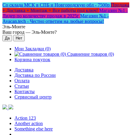
Со склада МСК в СПБ и Новгородскую обл - 7500р
Продажа
+ Доставка + Монтаж = Все работы под ключ!
Магазин №1 -
Лидер по количеству продаж в 2025г
Магазин №1 -
Avacan.tech - Честно ответим на любые вопросы!
Эль-Монте
Ваш город —
Эль-Монте
?
Мои Закладки (0)
Сравнение товаров (0)
Корзина покупок
Доставка
Доставка по России
Оплата
Статьи
Контакты
Сервисный центр
Action 123
Another action
Something else here