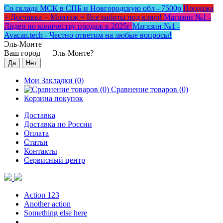
Со склада МСК в СПБ и Новгородскую обл - 7500р
Продажа
+ Доставка + Монтаж = Все работы под ключ!
Магазин №1 -
Лидер по количеству продаж в 2025г
Магазин №1 -
Avacan.tech - Честно ответим на любые вопросы!
Эль-Монте
Ваш город —
Эль-Монте
?
Мои Закладки (0)
Сравнение товаров (0)
Корзина покупок
Доставка
Доставка по России
Оплата
Статьи
Контакты
Сервисный центр
Action 123
Another action
Something else here