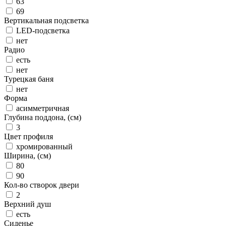
63
69
Вертикальная подсветка
LED-подсветка
нет
Радио
есть
нет
Турецкая баня
нет
Форма
асимметричная
Глубина поддона, (см)
3
Цвет профиля
хромированный
Ширина, (см)
80
90
Кол-во створок двери
2
Верхний душ
есть
Сиденье