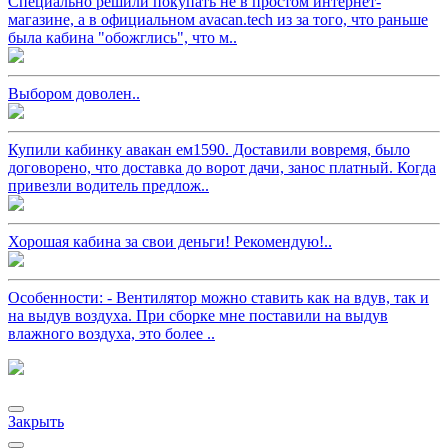
Специально решили покупать не в простом интернет-
магазине, а в официальном avacan.tech из за того, что раньше
была кабина "обожглись", что м..
Выбором доволен..
Купили кабинку авакан ем1590. Доставили вовремя, было
договорено, что доставка до ворот дачи, занос платный. Когда
привезли водитель предлож..
Хорошая кабина за свои деньги! Рекомендую!..
Особенности: - Вентилятор можно ставить как на вдув, так и
на выдув воздуха. При сборке мне поставили на выдув
влажного воздуха, это более ..
Закрыть