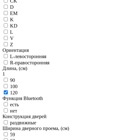
CK
D
EM
K
KD
L
V
Z
Ориентация
L-левосторонняя
R-правосторонняя
Длина, (см)
1
90
100
120
Функция Bluetooth
есть
нет
Конструкция дверей
раздвижные
Ширина дверного проема, (см)
59