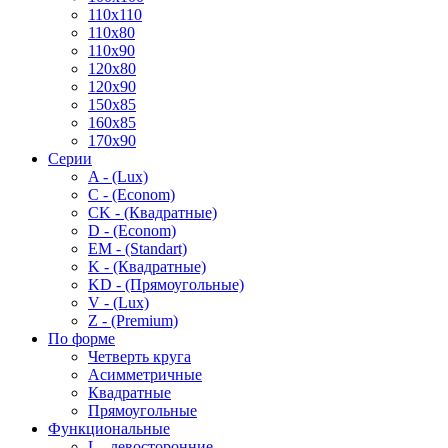
110x110
110x80
110x90
120x80
120x90
150x85
160x85
170x90
Серии
A - (Lux)
C - (Econom)
CK - (Квадратные)
D - (Econom)
EM - (Standart)
K - (Квадратные)
KD - (Прямоугольные)
V - (Lux)
Z - (Premium)
По форме
Четверть круга
Асимметричные
Квадратные
Прямоугольные
Функциональные
L - левосторонние