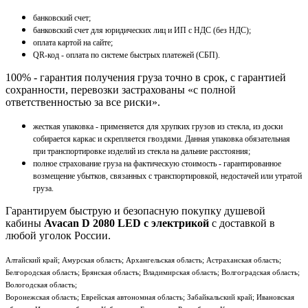
банковский счет;
банковский счет для юридических лиц и ИП с НДС (без НДС);
оплата картой на сайте;
QR-код - оплата по системе быстрых платежей (СБП).
100% - гарантия получения груза точно в срок, с гарантией
сохранности, перевозки застрахованы «с полной
ответственностью за все риски».
жесткая упаковка - применяется для хрупких грузов из стекла, из доски
собирается каркас и скрепляется гвоздями. Данная упаковка обязательная
при транспортировке изделий из стекла на дальние расстояния;
полное страхование груза на фактическую стоимость - гарантированное
возмещение убытков, связанных с транспортировкой, недостачей или утратой
груза.
Гарантируем быструю и безопасную покупку душевой
кабины
Avacan D 2080 LED с электрикой
с доставкой в
любой уголок России.
Алтайский край; Амурская область; Архангельская область; Астраханская область;
Белгородская область; Брянская область; Владимирская область; Волгоградская область;
Вологодская область;
Воронежская область; Еврейская автономная область; Забайкальский край; Ивановская