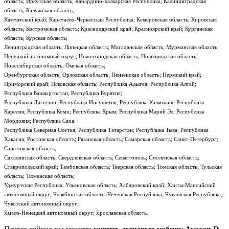
область; Иркутская область; Кабардино-Балкарская Республика; Калининградская
область; Калужская область;
Камчатский край; Карачаево-Черкесская Республика; Кемеровская область; Кировская
область; Костромская область; Краснодарский край; Красноярский край; Курганская
область; Курская область;
Ленинградская область; Липецкая область; Магаданская область; Мурманская область;
Ненецкий автономный округ; Нижегородская область; Новгородская область;
Новосибирская область; Омская область;
Оренбургская область; Орловская область; Пензенская область; Пермский край;
Приморский край; Псковская область; Республика Адыгея; Республика Алтай;
Республика Башкортостан; Республика Бурятия;
Республика Дагестан; Республика Ингушетия; Республика Калмыкия; Республика
Карелия; Республика Коми; Республика Крым; Республика Марий Эл; Республика
Мордовия; Республика Саха;
Республика Северная Осетия; Республика Татарстан; Республика Тыва; Республика
Хакасия; Ростовская область; Рязанская область; Самарская область; Санкт-Петербург;
Саратовская область;
Сахалинская область; Свердловская область; Севастополь; Смоленская область;
Ставропольский край; Тамбовская область; Тверская область; Томская область; Тульская
область; Тюменская область;
Удмуртская Республика; Ульяновская область; Хабаровский край; Ханты-Мансийский
автономный округ; Челябинская область; Чеченская Республика; Чувашская Республика;
Чукотский автономный округ;
Ямало-Ненецкий автономный округ; Ярославская область.