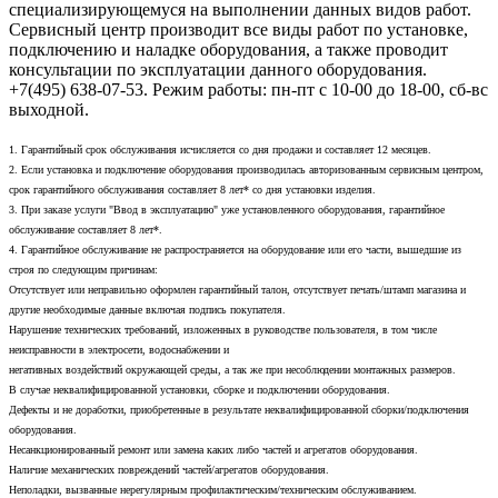
специализирующемуся на выполнении данных видов работ.
Сервисный центр производит все виды работ по установке,
подключению и наладке оборудования, а также проводит
консультации по эксплуатации данного оборудования.
+7(495) 638-07-53. Режим работы: пн-пт с 10-00 до 18-00, сб-вс
выходной.
1. Гарантийный срок обслуживания исчисляется со дня продажи и составляет 12 месяцев.
2. Если установка и подключение оборудования производилась авторизованным сервисным центром,
срок гарантийного обслуживания составляет 8 лет* со дня установки изделия.
3. При заказе услуги "Ввод в эксплуатацию" уже установленного оборудования, гарантийное
обслуживание составляет 8 лет*.
4. Гарантийное обслуживание не распространяется на оборудование или его части, вышедшие из
строя по следующим причинам:
Отсутствует или неправильно оформлен гарантийный талон, отсутствует печать/штамп магазина и
другие необходимые данные включая подпись покупателя.
Нарушение технических требований, изложенных в руководстве пользователя, в том числе
неисправности в электросети, водоснабжении и
негативных воздействий окружающей среды, а так же при несоблюдении монтажных размеров.
В случае неквалифицированной установки, сборке и подключении оборудования.
Дефекты и не доработки, приобретенные в результате неквалифицированной сборки/подключения
оборудования.
Несанкционированный ремонт или замена каких либо частей и агрегатов оборудования.
Наличие механических повреждений частей/агрегатов оборудования.
Неполадки, вызванные нерегулярным профилактическим/техническим обслуживанием.