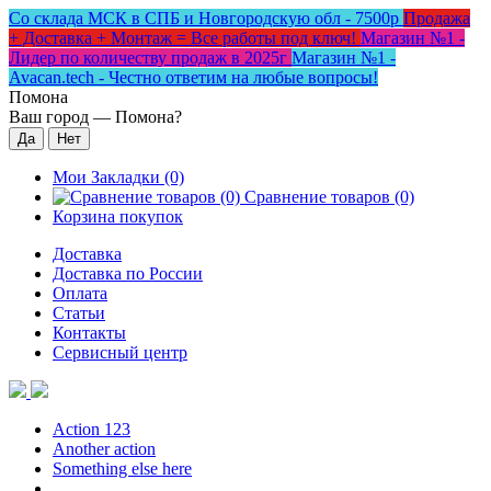
Со склада МСК в СПБ и Новгородскую обл - 7500р
Продажа
+ Доставка + Монтаж = Все работы под ключ!
Магазин №1 -
Лидер по количеству продаж в 2025г
Магазин №1 -
Avacan.tech - Честно ответим на любые вопросы!
Помона
Ваш город —
Помона
?
Мои Закладки (0)
Сравнение товаров (0)
Корзина покупок
Доставка
Доставка по России
Оплата
Статьи
Контакты
Сервисный центр
Action 123
Another action
Something else here