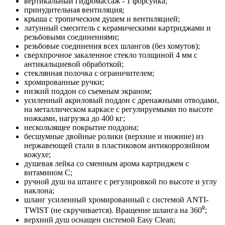
вертикальный гидромассаж - 1 форсунка;
принудительная вентиляция;
крыша с тропическим душем и вентиляцией;
латунный смеситель с керамическими картриджами и
резьбовыми соединениями;
резьбовые соединения всех шлангов (без хомутов);
сверхпрочное закаленное стекло толщиной 4 мм с
антикальциевой обработкой;
стеклянная полочка с ограничителем;
хромированные ручки;
низкий поддон со съемным экраном;
усиленный акриловый поддон с дренажными отводами,
на металлическом каркасе с регулируемыми по высоте
ножками, нагрузка до 400 кг;
нескользящее покрытие поддона;
бесшумные двойные ролики (верхние и нижние) из
нержавеющей стали в пластиковом антикоррозийном
кожухе;
душевая лейка со сменным арома картриджем c
витамином C;
ручной душ на штанге с регулировкой по высоте и углу
наклона;
шланг усиленный хромированный с системой ANTI-
TWIST (не скручивается). Вращение шланга на 360⁰;
верхний душ оснащен системой Easy Clean;