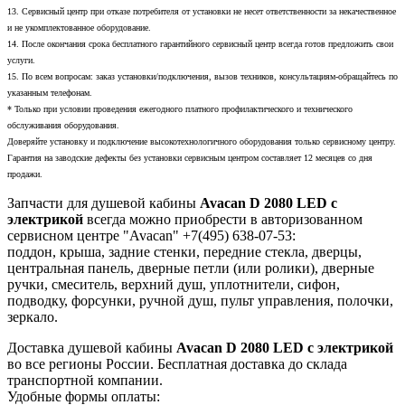
13. Сервисный центр при отказе потребителя от установки не несет ответственности за некачественное
и не укомплектованное оборудование.
14. После окончания срока бесплатного гарантийного сервисный центр всегда готов предложить свои
услуги.
15. По всем вопросам: заказ установки/подключения, вызов техников, консультациям-обращайтесь по
указанным телефонам.
* Только при условии проведения ежегодного платного профилактического и технического
обслуживания оборудования.
Доверяйте установку и подключение высокотехнологичного оборудования только сервисному центру.
Гарантия на заводские дефекты без установки сервисным центром составляет 12 месяцев со дня
продажи.
Запчасти для душевой кабины
Avacan D 2080 LED с
электрикой
всегда можно приобрести в авторизованном
сервисном центре "Avacan" +7(495) 638-07-53:
поддон, крыша, задние стенки, передние стекла, дверцы,
центральная панель, дверные петли (или ролики), дверные
ручки, смеситель, верхний душ, уплотнители, сифон,
подводку, форсунки, ручной душ, пульт управления, полочки,
зеркало.
Доставка душевой кабины
Avacan D 2080 LED с электрикой
во все регионы России. Бесплатная доставка до склада
транспортной компании.
Удобные формы оплаты: