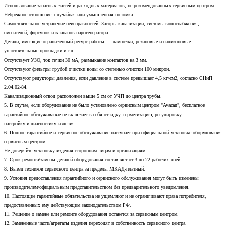
Использование запасных частей и расходных материалов, не рекомендованных сервисным центром.
Небрежное отношение, случайная или умышленная поломка.
Самостоятельное устранение неисправностей. Засоры канализации, системы водоснабжения,
смесителей, форсунок и клапанов парогенератора.
Детали, имеющие ограниченный ресурс работы — лампочки, резиновые и силиконовые
уплотнительные прокладки и т.д.
Отсутствует УЗО, ток течки 30 мА, размыкание контактов на 3 мм.
Отсутствуют фильтры грубой очистки воды со степенью очистки 100 микрон.
Отсутствуют редукторы давления, если давление в системе превышает 4,5 кг/см2, согласно СНиП
2.04.02-84.
Канализационный отвод расположен выше 5 см от УЧП до центра трубы.
5. В случае, если оборудование не было установлено сервисным центром "Avacan", бесплатное
гарантийное обслуживание не включает в себя отладку, герметизацию, регулировку,
настройку и диагностику изделия.
6. Полное гарантийное и сервисное обслуживание наступает при официальной установке оборудования
сервисным центром.
Не доверяйте установку изделия сторонним лицам и организациям.
7. Срок ремонта/замены деталей оборудования составляет от 3 до 22 рабочих дней.
8. Выезд техников сервисного центра за пределы МКАД-платный.
9. Условия предоставления гарантийного и сервисного обслуживания могут быть изменены
производителем/официальным представительством без предварительного уведомления.
10. Настоящие гарантийные обязательства не ущемляют и не ограничивают права потребителя,
предоставленных ему действующим законодательством РФ.
11. Решение о замене или ремонте оборудования останется за сервисным центром.
12. Замененные части/агрегаты изделия переходят в собственность сервисного центра.