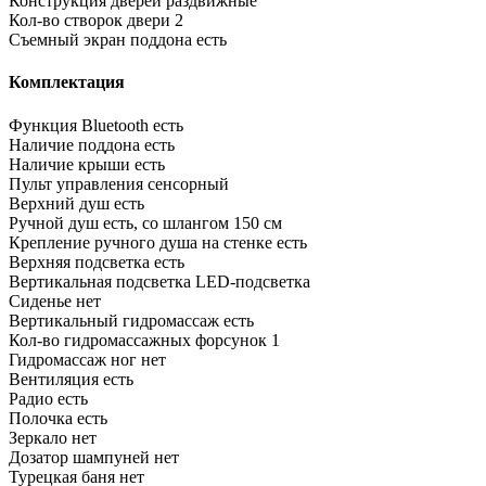
Конструкция дверей
раздвижные
Кол-во створок двери
2
Съемный экран поддона
есть
Комплектация
Функция Bluetooth
есть
Наличие поддона
есть
Наличие крыши
есть
Пульт управления
сенсорный
Верхний душ
есть
Ручной душ
есть, со шлангом 150 см
Крепление ручного душа на стенке
есть
Верхняя подсветка
есть
Вертикальная подсветка
LED-подсветка
Сиденье
нет
Вертикальный гидромассаж
есть
Кол-во гидромассажных форсунок
1
Гидромассаж ног
нет
Вентиляция
есть
Радио
есть
Полочка
есть
Зеркало
нет
Дозатор шампуней
нет
Турецкая баня
нет