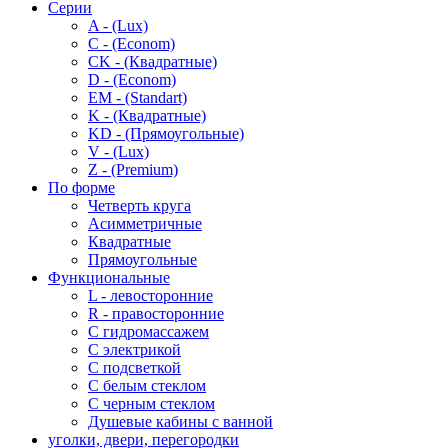
Серии
A - (Lux)
C - (Econom)
CK - (Квадратные)
D - (Econom)
EM - (Standart)
K - (Квадратные)
KD - (Прямоугольные)
V - (Lux)
Z - (Premium)
По форме
Четверть круга
Асимметричные
Квадратные
Прямоугольные
Функциональные
L - левосторонние
R - правосторонние
С гидромассажем
С электрикой
С подсветкой
С белым стеклом
С черным стеклом
Душевые кабины с ванной
уголки, двери, перегородки