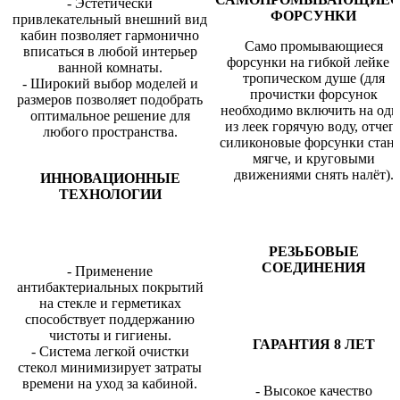
- Эстетически
ФОРСУНКИ
привлекательный внешний вид
кабин позволяет гармонично
Само промывающиеся
вписаться в любой интерьер
форсунки на гибкой лейке 
ванной комнаты.
тропическом душе (для
- Широкий выбор моделей и
прочистки форсунок
размеров позволяет подобрать
необходимо включить на одн
оптимальное решение для
из леек горячую воду, отчег
любого пространства.
силиконовые форсунки стан
мягче, и круговыми
движениями снять налёт).
ИННОВАЦИОННЫЕ
ТЕХНОЛОГИИ
РЕЗЬБОВЫЕ
СОЕДИНЕНИЯ
- Применение
антибактериальных покрытий
на стекле и герметиках
способствует поддержанию
чистоты и гигиены.
ГАРАНТИЯ 8 ЛЕТ
- Система легкой очистки
стекол минимизирует затраты
времени на уход за кабиной.
- Высокое качество