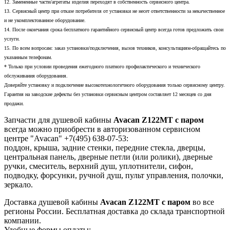
12. Замененные части/агрегаты изделия переходят в собственность сервисного центра.
13. Сервисный центр при отказе потребителя от установки не несет ответственности за некачественное
и не укомплектованное оборудование.
14. После окончания срока бесплатного гарантийного сервисный центр всегда готов предложить свои
услуги.
15. По всем вопросам: заказ установки/подключения, вызов техников, консультациям-обращайтесь по
указанным телефонам.
* Только при условии проведения ежегодного платного профилактического и технического
обслуживания оборудования.
Доверяйте установку и подключение высокотехнологичного оборудования только сервисному центру.
Гарантия на заводские дефекты без установки сервисным центром составляет 12 месяцев со дня
продажи.
Запчасти для душевой кабины
Avacan Z122MT с паром
всегда можно приобрести в авторизованном сервисном
центре "Avacan" +7(495) 638-07-53:
поддон, крыша, задние стенки, передние стекла, дверцы,
центральная панель, дверные петли (или ролики), дверные
ручки, смеситель, верхний душ, уплотнители, сифон,
подводку, форсунки, ручной душ, пульт управления, полочки,
зеркало.
Доставка душевой кабины
Avacan Z122MT с паром
во все
регионы России. Бесплатная доставка до склада транспортной
компании.
Удобные формы оплаты: