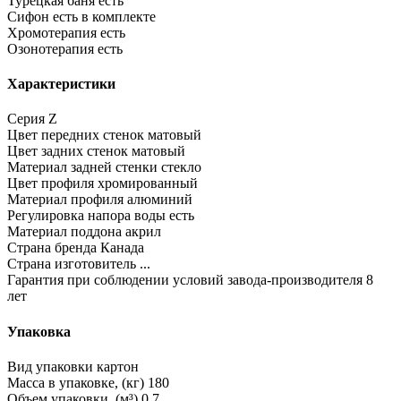
Турецкая баня
есть
Сифон
есть в комплекте
Хромотерапия
есть
Озонотерапия
есть
Характеристики
Серия
Z
Цвет передних стенок
матовый
Цвет задних стенок
матовый
Материал задней стенки
стекло
Цвет профиля
хромированный
Материал профиля
алюминий
Регулировка напора воды
есть
Материал поддона
акрил
Страна бренда
Канада
Страна изготовитель
...
Гарантия при соблюдении условий завода-производителя
8
лет
Упаковка
Вид упаковки
картон
Масса в упаковке, (кг)
180
Объем упаковки, (м³)
0,7