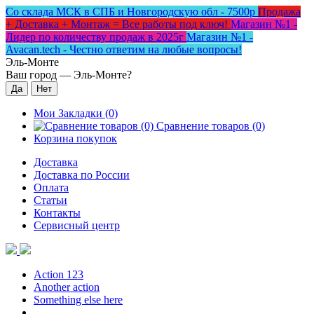
Со склада МСК в СПБ и Новгородскую обл - 7500р
Продажа
+ Доставка + Монтаж = Все работы под ключ!
Магазин №1 -
Лидер по количеству продаж в 2025г
Магазин №1 -
Avacan.tech - Честно ответим на любые вопросы!
Эль-Монте
Ваш город —
Эль-Монте
?
Мои Закладки (0)
Сравнение товаров (0)
Корзина покупок
Доставка
Доставка по России
Оплата
Статьи
Контакты
Сервисный центр
Action 123
Another action
Something else here