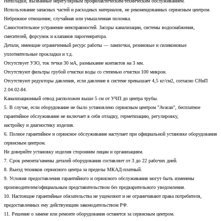
Неполадки, вызванные нерегулярным профилактическим/техническим обслуживанием.
Использование запасных частей и расходных материалов, не рекомендованных сервисным центром.
Небрежное отношение, случайная или умышленная поломка.
Самостоятельное устранение неисправностей. Засоры канализации, системы водоснабжения,
смесителей, форсунок и клапанов парогенератора.
Детали, имеющие ограниченный ресурс работы — лампочки, резиновые и силиконовые
уплотнительные прокладки и т.д.
Отсутствует УЗО, ток течки 30 мА, размыкание контактов на 3 мм.
Отсутствуют фильтры грубой очистки воды со степенью очистки 100 микрон.
Отсутствуют редукторы давления, если давление в системе превышает 4,5 кг/см2, согласно СНиП
2.04.02-84.
Канализационный отвод расположен выше 5 см от УЧП до центра трубы.
5. В случае, если оборудование не было установлено сервисным центром "Avacan", бесплатное
гарантийное обслуживание не включает в себя отладку, герметизацию, регулировку,
настройку и диагностику изделия.
6. Полное гарантийное и сервисное обслуживание наступает при официальной установке оборудования
сервисным центром.
Не доверяйте установку изделия сторонним лицам и организациям.
7. Срок ремонта/замены деталей оборудования составляет от 3 до 22 рабочих дней.
8. Выезд техников сервисного центра за пределы МКАД-платный.
9. Условия предоставления гарантийного и сервисного обслуживания могут быть изменены
производителем/официальным представительством без предварительного уведомления.
10. Настоящие гарантийные обязательства не ущемляют и не ограничивают права потребителя,
предоставленных ему действующим законодательством РФ.
11. Решение о замене или ремонте оборудования останется за сервисным центром.