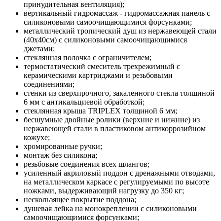
принудительная вентиляция);
вертикальный гидромассаж - гидромассажная панель с
силиконовыми самоочищающимися форсунками;
металлический тропический душ из нержавеющей стали
(40x40см) с силиконовыми самоочищающимися
джетами;
стеклянная полочка с ограничителем;
термостатический смеситель трехрежимный с
керамическими картриджами и резьбовыми
соединениями;
стенки из сверхпрочного, закаленного стекла толщиной
6 мм с антикальциевой обработкой;
стеклянная крыша TRIPLEX толщиной 6 мм;
бесшумные двойные ролики (верхние и нижние) из
нержавеющей стали в пластиковом антикоррозийном
кожухе;
хромированные ручки;
монтаж без силикона;
резьбовые соединения всех шлангов;
усиленный акриловый поддон с дренажными отводами,
на металлическом каркасе с регулируемыми по высоте
ножками, выдерживающий нагрузку до 350 кг;
нескользящее покрытие поддона;
душевая лейка на монокреплении с силиконовыми
самоочищающимися форсунками;