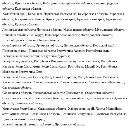
область; Иркутская область; Кабардино-Балкарская Республика; Калининградская
область; Калужская область;
Камчатский край; Карачаево-Черкесская Республика; Кемеровская область; Кировская
область; Костромская область; Краснодарский край; Красноярский край; Курганская
область; Курская область;
Ленинградская область; Липецкая область; Магаданская область; Мурманская область;
Ненецкий автономный округ; Нижегородская область; Новгородская область;
Новосибирская область; Омская область;
Оренбургская область; Орловская область; Пензенская область; Пермский край;
Приморский край; Псковская область; Республика Адыгея; Республика Алтай;
Республика Башкортостан; Республика Бурятия;
Республика Дагестан; Республика Ингушетия; Республика Калмыкия; Республика
Карелия; Республика Коми; Республика Крым; Республика Марий Эл; Республика
Мордовия; Республика Саха;
Республика Северная Осетия; Республика Татарстан; Республика Тыва; Республика
Хакасия; Ростовская область; Рязанская область; Самарская область; Санкт-Петербург;
Саратовская область;
Сахалинская область; Свердловская область; Севастополь; Смоленская область;
Ставропольский край; Тамбовская область; Тверская область; Томская область; Тульская
область; Тюменская область;
Удмуртская Республика; Ульяновская область; Хабаровский край; Ханты-Мансийский
автономный округ; Челябинская область; Чеченская Республика; Чувашская Республика;
Чукотский автономный округ;
Ямало-Ненецкий автономный округ; Ярославская область.