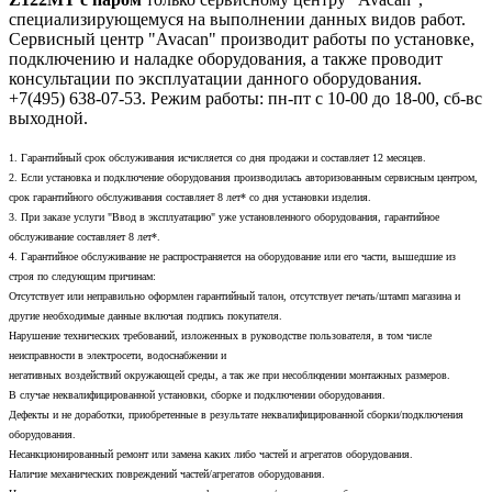
специализирующемуся на выполнении данных видов работ.
Сервисный центр "Avacan" производит работы по установке,
подключению и наладке оборудования, а также проводит
консультации по эксплуатации данного оборудования.
+7(495) 638-07-53. Режим работы: пн-пт с 10-00 до 18-00, сб-вс
выходной.
1. Гарантийный срок обслуживания исчисляется со дня продажи и составляет 12 месяцев.
2. Если установка и подключение оборудования производилась авторизованным сервисным центром,
срок гарантийного обслуживания составляет 8 лет* со дня установки изделия.
3. При заказе услуги "Ввод в эксплуатацию" уже установленного оборудования, гарантийное
обслуживание составляет 8 лет*.
4. Гарантийное обслуживание не распространяется на оборудование или его части, вышедшие из
строя по следующим причинам:
Отсутствует или неправильно оформлен гарантийный талон, отсутствует печать/штамп магазина и
другие необходимые данные включая подпись покупателя.
Нарушение технических требований, изложенных в руководстве пользователя, в том числе
неисправности в электросети, водоснабжении и
негативных воздействий окружающей среды, а так же при несоблюдении монтажных размеров.
В случае неквалифицированной установки, сборке и подключении оборудования.
Дефекты и не доработки, приобретенные в результате неквалифицированной сборки/подключения
оборудования.
Несанкционированный ремонт или замена каких либо частей и агрегатов оборудования.
Наличие механических повреждений частей/агрегатов оборудования.