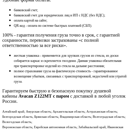
банковский счет;
банковский счет для юридических лиц и ИП с НДС (без НДС);
оплата картой на сайте;
QR-код - оплата по системе быстрых платежей (СБП).
100% - гарантия получения груза точно в срок, с гарантией
сохранности, перевозки застрахованы «с полной
ответственностью за все риски».
жесткая упаковка - применяется для хрупких грузов из стекла, из доски
собирается каркас и скрепляется гвоздями. Данная упаковка обязательная
при транспортировке изделий из стекла на дальние расстояния;
полное страхование груза на фактическую стоимость - гарантированное
возмещение убытков, связанных с транспортировкой, недостачей или утратой
груза.
Гарантируем быструю и безопасную покупку душевой
кабины
Avacan Z122MT с паром
с доставкой в любой уголок
России.
Алтайский край; Амурская область; Архангельская область; Астраханская область;
Белгородская область; Брянская область; Владимирская область; Волгоградская область;
Вологодская область;
Воронежская область; Еврейская автономная область; Забайкальский край; Ивановская