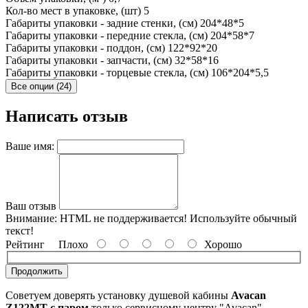
Кол-во мест в упаковке, (шт)
5
Габариты упаковки - задние стенки, (см)
204*48*5
Габариты упаковки - передние стекла, (см)
204*58*7
Габариты упаковки - поддон, (см)
122*92*20
Габариты упаковки - запчасти, (см)
32*58*16
Габариты упаковки - торцевые стекла, (см)
106*204*5,5
Все опции (24)
Написать отзыв
Ваше имя:
Ваш отзыв
Внимание:
HTML не поддерживается! Используйте обычный
текст!
Рейтинг
Плохо
Хорошо
Продолжить
Советуем доверять установку душевой кабины
Avacan
Z122MT с паром
только сервисному центру "Avacan",