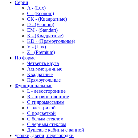
Серии
A - (Lux)
C - (Econom)
CK - (Квадратные)
D - (Econom)
EM - (Standart)
K - (Квадратные)
KD - (Прямоугольные)
V - (Lux)
Z - (Premium)
По форме
Четверть круга
Асимметричные
Квадратные
Прямоугольные
Функциональные
L - левосторонние
R - правосторонние
С гидромассажем
С электрикой
С подсветкой
С белым стеклом
С черным стеклом
Душевые кабины с ванной
уголки, двери, перегородки