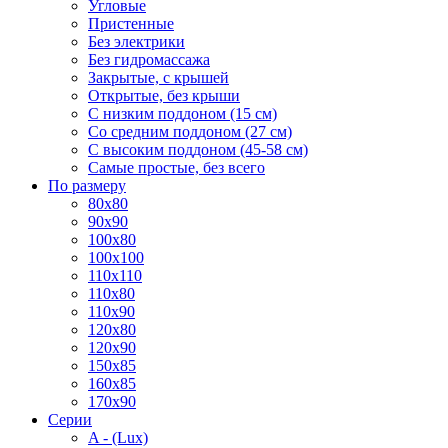
Угловые
Пристенные
Без электрики
Без гидромассажа
Закрытые, с крышей
Открытые, без крыши
С низким поддоном (15 см)
Со средним поддоном (27 см)
С высоким поддоном (45-58 см)
Самые простые, без всего
По размеру
80x80
90x90
100x80
100x100
110x110
110x80
110x90
120x80
120x90
150x85
160x85
170x90
Серии
A - (Lux)