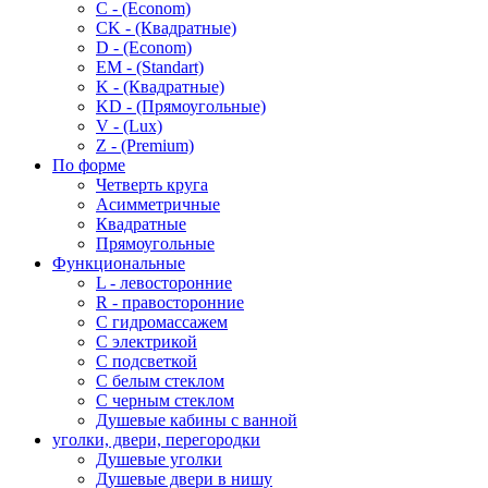
C - (Econom)
CK - (Квадратные)
D - (Econom)
EM - (Standart)
K - (Квадратные)
KD - (Прямоугольные)
V - (Lux)
Z - (Premium)
По форме
Четверть круга
Асимметричные
Квадратные
Прямоугольные
Функциональные
L - левосторонние
R - правосторонние
С гидромассажем
С электрикой
С подсветкой
С белым стеклом
С черным стеклом
Душевые кабины с ванной
уголки, двери, перегородки
Душевые уголки
Душевые двери в нишу