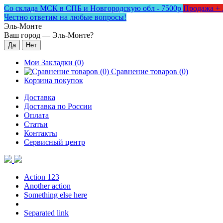
Со склада МСК в СПБ и Новгородскую обл - 7500р
Продажа + 
Честно ответим на любые вопросы!
Эль-Монте
Ваш город —
Эль-Монте
?
Мои Закладки (0)
Сравнение товаров (0)
Корзина покупок
Доставка
Доставка по России
Оплата
Статьи
Контакты
Сервисный центр
Action 123
Another action
Something else here
Separated link