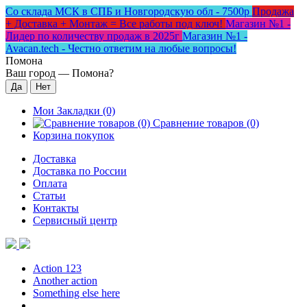
Со склада МСК в СПБ и Новгородскую обл - 7500р
Продажа
+ Доставка + Монтаж = Все работы под ключ!
Магазин №1 -
Лидер по количеству продаж в 2025г
Магазин №1 -
Avacan.tech - Честно ответим на любые вопросы!
Помона
Ваш город —
Помона
?
Мои Закладки (0)
Сравнение товаров (0)
Корзина покупок
Доставка
Доставка по России
Оплата
Статьи
Контакты
Сервисный центр
Action 123
Another action
Something else here