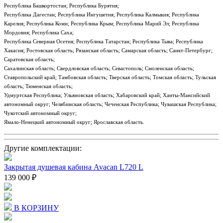
Республика Башкортостан; Республика Бурятия;
Республика Дагестан; Республика Ингушетия; Республика Калмыкия; Республика
Карелия; Республика Коми; Республика Крым; Республика Марий Эл; Республика
Мордовия; Республика Саха;
Республика Северная Осетия; Республика Татарстан; Республика Тыва; Республика
Хакасия; Ростовская область; Рязанская область; Самарская область; Санкт-Петербург;
Саратовская область;
Сахалинская область; Свердловская область; Севастополь; Смоленская область;
Ставропольский край; Тамбовская область; Тверская область; Томская область; Тульская
область; Тюменская область;
Удмуртская Республика; Ульяновская область; Хабаровский край; Ханты-Мансийский
автономный округ; Челябинская область; Чеченская Республика; Чувашская Республика;
Чукотский автономный округ;
Ямало-Ненецкий автономный округ; Ярославская область.
Другие комплектации:
Закрытая душевая кабина Avacan L720 L
139 000 ₽
В КОРЗИНУ