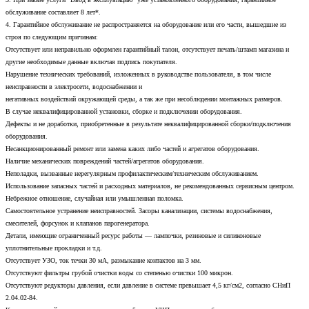
обслуживание составляет 8 лет*.
4. Гарантийное обслуживание не распространяется на оборудование или его части, вышедшие из
строя по следующим причинам:
Отсутствует или неправильно оформлен гарантийный талон, отсутствует печать/штамп магазина и
другие необходимые данные включая подпись покупателя.
Нарушение технических требований, изложенных в руководстве пользователя, в том числе
неисправности в электросети, водоснабжении и
негативных воздействий окружающей среды, а так же при несоблюдении монтажных размеров.
В случае неквалифицированной установки, сборке и подключении оборудования.
Дефекты и не доработки, приобретенные в результате неквалифицированной сборки/подключения
оборудования.
Несанкционированный ремонт или замена каких либо частей и агрегатов оборудования.
Наличие механических повреждений частей/агрегатов оборудования.
Неполадки, вызванные нерегулярным профилактическим/техническим обслуживанием.
Использование запасных частей и расходных материалов, не рекомендованных сервисным центром.
Небрежное отношение, случайная или умышленная поломка.
Самостоятельное устранение неисправностей. Засоры канализации, системы водоснабжения,
смесителей, форсунок и клапанов парогенератора.
Детали, имеющие ограниченный ресурс работы — лампочки, резиновые и силиконовые
уплотнительные прокладки и т.д.
Отсутствует УЗО, ток течки 30 мА, размыкание контактов на 3 мм.
Отсутствуют фильтры грубой очистки воды со степенью очистки 100 микрон.
Отсутствуют редукторы давления, если давление в системе превышает 4,5 кг/см2, согласно СНиП
2.04.02-84.