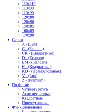
110x110
110x80
110x90
120x80
120x90
150x85
160x85
170x90
Серии
A - (Lux)
C - (Econom)
CK - (Квадратные)
D - (Econom)
EM - (Standart)
K - (Квадратные)
KD - (Прямоугольные)
V - (Lux)
Z - (Premium)
По форме
Четверть круга
Асимметричные
Квадратные
Прямоугольные
Функциональные
L - левосторонние