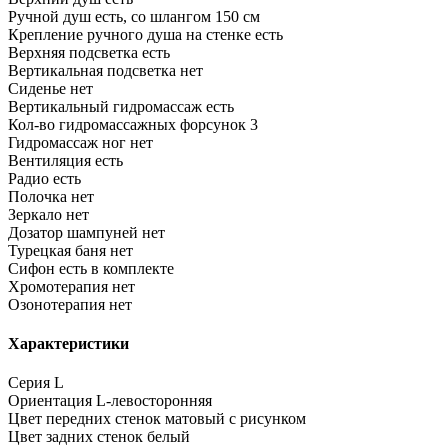
Ручной душ
есть, со шлангом 150 см
Крепление ручного душа на стенке
есть
Верхняя подсветка
есть
Вертикальная подсветка
нет
Сиденье
нет
Вертикальный гидромассаж
есть
Кол-во гидромассажных форсунок
3
Гидромассаж ног
нет
Вентиляция
есть
Радио
есть
Полочка
нет
Зеркало
нет
Дозатор шампуней
нет
Турецкая баня
нет
Сифон
есть в комплекте
Хромотерапия
нет
Озонотерапия
нет
Характеристики
Серия
L
Ориентация
L-левосторонняя
Цвет передних стенок
матовый с рисунком
Цвет задних стенок
белый