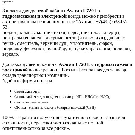
продажи.
Запчасти для душевой кабины
Avacan L720 L с
гидромассажем и электрикой
всегда можно приобрести в
авторизованном сервисном центре "Avacan" +7(495) 638-07-
53:
поддон, крыша, задние стенки, передние стекла, дверцы,
центральная панель, дверные петли (или ролики), дверные
ручки, смеситель, верхний душ, уплотнители, сифон,
подводку, форсунки, ручной душ, пульт управления, полочки,
зеркало.
Доставка душевой кабины
Avacan L720 L с гидромассажем и
электрикой
во все регионы России. Бесплатная доставка до
склада транспортной компании.
Удобные формы оплаты:
банковский счет;
банковский счет для юридических лиц и ИП с НДС (без НДС);
оплата картой на сайте;
QR-код - оплата по системе быстрых платежей (СБП).
100% - гарантия получения груза точно в срок, с гарантией
сохранности, перевозки застрахованы «с полной
ответственностью за все риски».