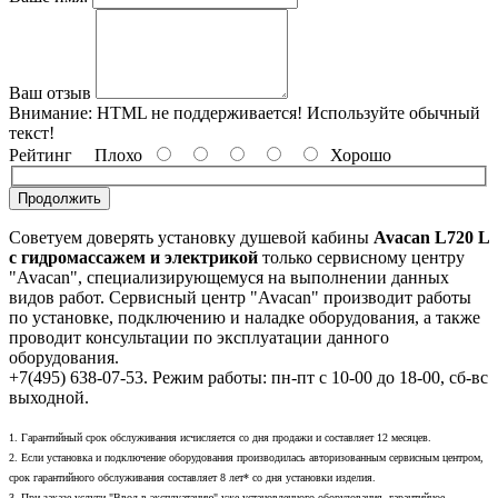
Ваш отзыв
Внимание:
HTML не поддерживается! Используйте обычный
текст!
Рейтинг
Плохо
Хорошо
Продолжить
Советуем доверять установку душевой кабины
Avacan L720 L
с гидромассажем и электрикой
только сервисному центру
"Avacan", специализирующемуся на выполнении данных
видов работ. Сервисный центр "Avacan" производит работы
по установке, подключению и наладке оборудования, а также
проводит консультации по эксплуатации данного
оборудования.
+7(495) 638-07-53. Режим работы: пн-пт с 10-00 до 18-00, сб-вс
выходной.
1. Гарантийный срок обслуживания исчисляется со дня продажи и составляет 12 месяцев.
2. Если установка и подключение оборудования производилась авторизованным сервисным центром,
срок гарантийного обслуживания составляет 8 лет* со дня установки изделия.
3. При заказе услуги "Ввод в эксплуатацию" уже установленного оборудования, гарантийное