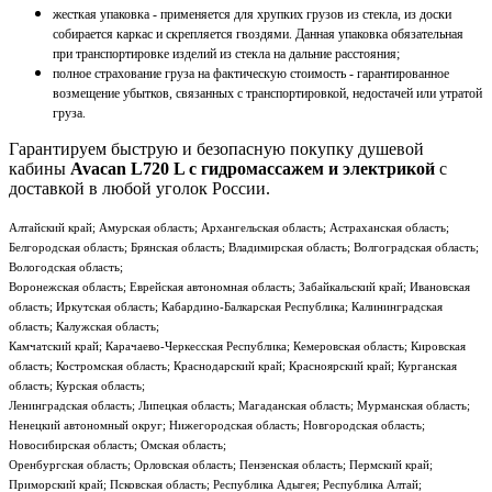
жесткая упаковка - применяется для хрупких грузов из стекла, из доски
собирается каркас и скрепляется гвоздями. Данная упаковка обязательная
при транспортировке изделий из стекла на дальние расстояния;
полное страхование груза на фактическую стоимость - гарантированное
возмещение убытков, связанных с транспортировкой, недостачей или утратой
груза.
Гарантируем быструю и безопасную покупку душевой
кабины
Avacan L720 L с гидромассажем и электрикой
с
доставкой в любой уголок России.
Алтайский край; Амурская область; Архангельская область; Астраханская область;
Белгородская область; Брянская область; Владимирская область; Волгоградская область;
Вологодская область;
Воронежская область; Еврейская автономная область; Забайкальский край; Ивановская
область; Иркутская область; Кабардино-Балкарская Республика; Калининградская
область; Калужская область;
Камчатский край; Карачаево-Черкесская Республика; Кемеровская область; Кировская
область; Костромская область; Краснодарский край; Красноярский край; Курганская
область; Курская область;
Ленинградская область; Липецкая область; Магаданская область; Мурманская область;
Ненецкий автономный округ; Нижегородская область; Новгородская область;
Новосибирская область; Омская область;
Оренбургская область; Орловская область; Пензенская область; Пермский край;
Приморский край; Псковская область; Республика Адыгея; Республика Алтай;