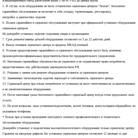
Канализационный отвод расположен выше 5 см от УЧП до центра трубы.
5. В случае, если оборудование не было установлено сервисным центром "Avacan", бесплатное
гарантийное обслуживание не включает в себя отладку, герметизацию, регулировку,
настройку и диагностику изделия.
6. Полное гарантийное и сервисное обслуживание наступает при официальной установке оборудования
сервисным центром.
Не доверяйте установку изделия сторонним лицам и организациям.
7. Срок ремонта/замены деталей оборудования составляет от 3 до 22 рабочих дней.
8. Выезд техников сервисного центра за пределы МКАД-платный.
9. Условия предоставления гарантийного и сервисного обслуживания могут быть изменены
производителем/официальным представительством без предварительного уведомления.
10. Настоящие гарантийные обязательства не ущемляют и не ограничивают права потребителя,
предоставленных ему действующим законодательством РФ.
11. Решение о замене или ремонте оборудования останется за сервисным центром.
12. Замененные части/агрегаты изделия переходят в собственность сервисного центра.
13. Сервисный центр при отказе потребителя от установки не несет ответственности за некачественное
и не укомплектованное оборудование.
14. После окончания срока бесплатного гарантийного сервисный центр всегда готов предложить свои
услуги.
15. По всем вопросам: заказ установки/подключения, вызов техников, консультациям-обращайтесь по
указанным телефонам.
* Только при условии проведения ежегодного платного профилактического и технического
обслуживания оборудования.
Доверяйте установку и подключение высокотехнологичного оборудования только сервисному центру.
Гарантия на заводские дефекты без установки сервисным центром составляет 12 месяцев со дня