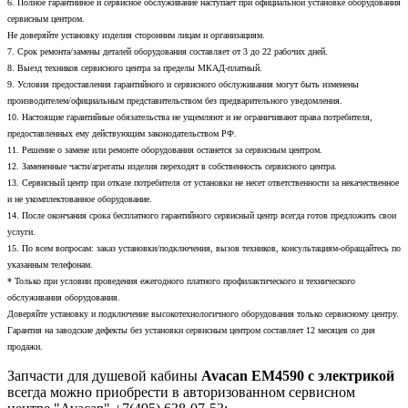
6. Полное гарантийное и сервисное обслуживание наступает при официальной установке оборудования
сервисным центром.
Не доверяйте установку изделия сторонним лицам и организациям.
7. Срок ремонта/замены деталей оборудования составляет от 3 до 22 рабочих дней.
8. Выезд техников сервисного центра за пределы МКАД-платный.
9. Условия предоставления гарантийного и сервисного обслуживания могут быть изменены
производителем/официальным представительством без предварительного уведомления.
10. Настоящие гарантийные обязательства не ущемляют и не ограничивают права потребителя,
предоставленных ему действующим законодательством РФ.
11. Решение о замене или ремонте оборудования останется за сервисным центром.
12. Замененные части/агрегаты изделия переходят в собственность сервисного центра.
13. Сервисный центр при отказе потребителя от установки не несет ответственности за некачественное
и не укомплектованное оборудование.
14. После окончания срока бесплатного гарантийного сервисный центр всегда готов предложить свои
услуги.
15. По всем вопросам: заказ установки/подключения, вызов техников, консультациям-обращайтесь по
указанным телефонам.
* Только при условии проведения ежегодного платного профилактического и технического
обслуживания оборудования.
Доверяйте установку и подключение высокотехнологичного оборудования только сервисному центру.
Гарантия на заводские дефекты без установки сервисным центром составляет 12 месяцев со дня
продажи.
Запчасти для душевой кабины
Avacan EM4590 с электрикой
всегда можно приобрести в авторизованном сервисном