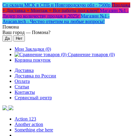
Со склада МСК в СПБ и Новгородскую обл - 7500р
Продажа
+ Доставка + Монтаж = Все работы под ключ!
Магазин №1 -
Лидер по количеству продаж в 2025г
Магазин №1 -
Avacan.tech - Честно ответим на любые вопросы!
Помона
Ваш город —
Помона
?
Мои Закладки (0)
Сравнение товаров (0)
Корзина покупок
Доставка
Доставка по России
Оплата
Статьи
Контакты
Сервисный центр
Action 123
Another action
Something else here