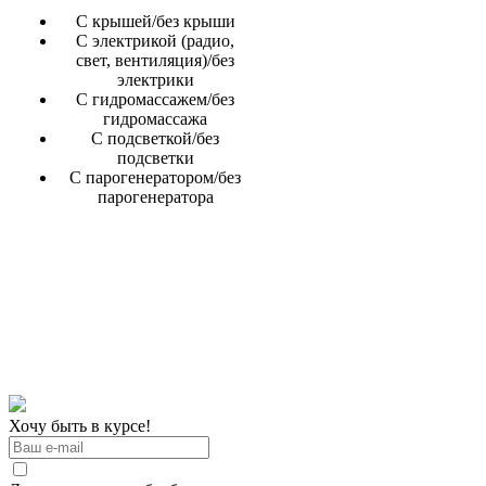
С крышей/без крыши
С электрикой (радио,
свет, вентиляция)/без
электрики
С гидромассажем/без
гидромассажа
С подсветкой/без
подсветки
С парогенератором/без
парогенератора
Хочу быть в курсе!