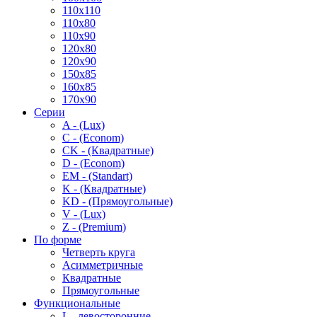
110x110
110x80
110x90
120x80
120x90
150x85
160x85
170x90
Серии
A - (Lux)
C - (Econom)
CK - (Квадратные)
D - (Econom)
EM - (Standart)
K - (Квадратные)
KD - (Прямоугольные)
V - (Lux)
Z - (Premium)
По форме
Четверть круга
Асимметричные
Квадратные
Прямоугольные
Функциональные
L - левосторонние