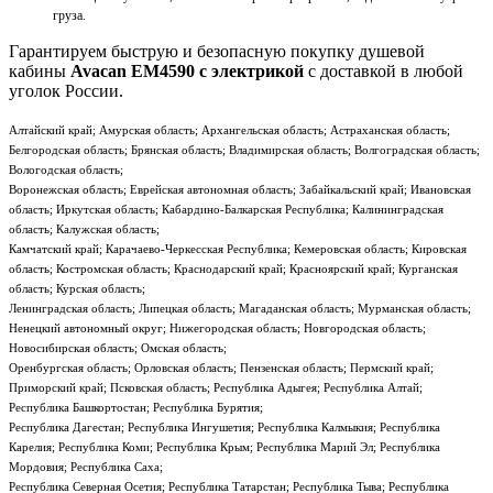
груза.
Гарантируем быструю и безопасную покупку душевой
кабины
Avacan EM4590 с электрикой
с доставкой в любой
уголок России.
Алтайский край; Амурская область; Архангельская область; Астраханская область;
Белгородская область; Брянская область; Владимирская область; Волгоградская область;
Вологодская область;
Воронежская область; Еврейская автономная область; Забайкальский край; Ивановская
область; Иркутская область; Кабардино-Балкарская Республика; Калининградская
область; Калужская область;
Камчатский край; Карачаево-Черкесская Республика; Кемеровская область; Кировская
область; Костромская область; Краснодарский край; Красноярский край; Курганская
область; Курская область;
Ленинградская область; Липецкая область; Магаданская область; Мурманская область;
Ненецкий автономный округ; Нижегородская область; Новгородская область;
Новосибирская область; Омская область;
Оренбургская область; Орловская область; Пензенская область; Пермский край;
Приморский край; Псковская область; Республика Адыгея; Республика Алтай;
Республика Башкортостан; Республика Бурятия;
Республика Дагестан; Республика Ингушетия; Республика Калмыкия; Республика
Карелия; Республика Коми; Республика Крым; Республика Марий Эл; Республика
Мордовия; Республика Саха;
Республика Северная Осетия; Республика Татарстан; Республика Тыва; Республика