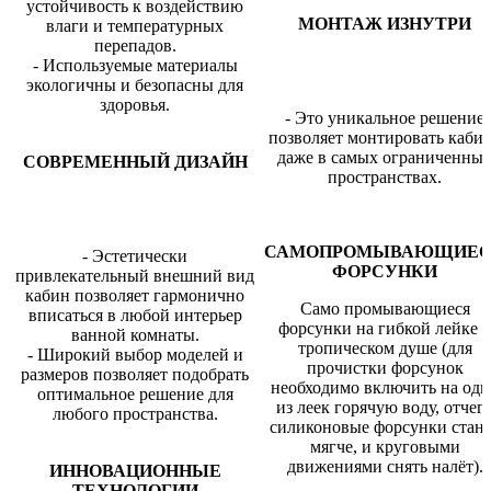
устойчивость к воздействию
МОНТАЖ ИЗНУТРИ
влаги и температурных
перепадов.
- Используемые материалы
экологичны и безопасны для
здоровья.
- Это уникальное решение
позволяет монтировать каби
даже в самых ограниченны
СОВРЕМЕННЫЙ ДИЗАЙН
пространствах.
САМОПРОМЫВАЮЩИЕ
- Эстетически
ФОРСУНКИ
привлекательный внешний вид
кабин позволяет гармонично
Само промывающиеся
вписаться в любой интерьер
форсунки на гибкой лейке 
ванной комнаты.
тропическом душе (для
- Широкий выбор моделей и
прочистки форсунок
размеров позволяет подобрать
необходимо включить на одн
оптимальное решение для
из леек горячую воду, отчег
любого пространства.
силиконовые форсунки стан
мягче, и круговыми
движениями снять налёт).
ИННОВАЦИОННЫЕ
ТЕХНОЛОГИИ