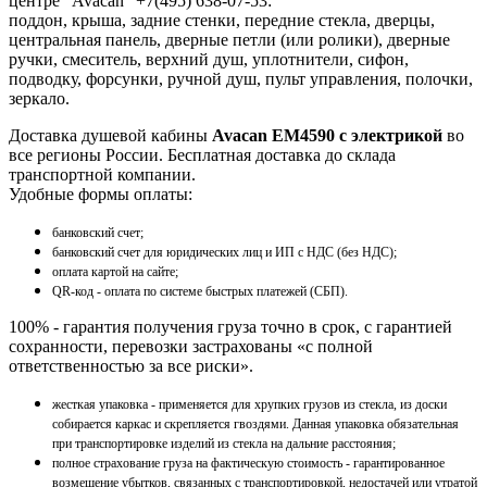
центре "Avacan" +7(495) 638-07-53:
поддон, крыша, задние стенки, передние стекла, дверцы,
центральная панель, дверные петли (или ролики), дверные
ручки, смеситель, верхний душ, уплотнители, сифон,
подводку, форсунки, ручной душ, пульт управления, полочки,
зеркало.
Доставка душевой кабины
Avacan EM4590 с электрикой
во
все регионы России. Бесплатная доставка до склада
транспортной компании.
Удобные формы оплаты:
банковский счет;
банковский счет для юридических лиц и ИП с НДС (без НДС);
оплата картой на сайте;
QR-код - оплата по системе быстрых платежей (СБП).
100% - гарантия получения груза точно в срок, с гарантией
сохранности, перевозки застрахованы «с полной
ответственностью за все риски».
жесткая упаковка - применяется для хрупких грузов из стекла, из доски
собирается каркас и скрепляется гвоздями. Данная упаковка обязательная
при транспортировке изделий из стекла на дальние расстояния;
полное страхование груза на фактическую стоимость - гарантированное
возмещение убытков, связанных с транспортировкой, недостачей или утратой