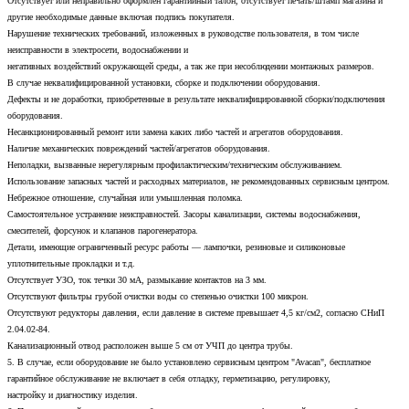
Отсутствует или неправильно оформлен гарантийный талон, отсутствует печать/штамп магазина и
другие необходимые данные включая подпись покупателя.
Нарушение технических требований, изложенных в руководстве пользователя, в том числе
неисправности в электросети, водоснабжении и
негативных воздействий окружающей среды, а так же при несоблюдении монтажных размеров.
В случае неквалифицированной установки, сборке и подключении оборудования.
Дефекты и не доработки, приобретенные в результате неквалифицированной сборки/подключения
оборудования.
Несанкционированный ремонт или замена каких либо частей и агрегатов оборудования.
Наличие механических повреждений частей/агрегатов оборудования.
Неполадки, вызванные нерегулярным профилактическим/техническим обслуживанием.
Использование запасных частей и расходных материалов, не рекомендованных сервисным центром.
Небрежное отношение, случайная или умышленная поломка.
Самостоятельное устранение неисправностей. Засоры канализации, системы водоснабжения,
смесителей, форсунок и клапанов парогенератора.
Детали, имеющие ограниченный ресурс работы — лампочки, резиновые и силиконовые
уплотнительные прокладки и т.д.
Отсутствует УЗО, ток течки 30 мА, размыкание контактов на 3 мм.
Отсутствуют фильтры грубой очистки воды со степенью очистки 100 микрон.
Отсутствуют редукторы давления, если давление в системе превышает 4,5 кг/см2, согласно СНиП
2.04.02-84.
Канализационный отвод расположен выше 5 см от УЧП до центра трубы.
5. В случае, если оборудование не было установлено сервисным центром "Avacan", бесплатное
гарантийное обслуживание не включает в себя отладку, герметизацию, регулировку,
настройку и диагностику изделия.