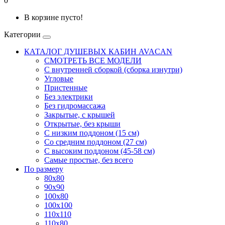
0
В корзине пусто!
Категории
КАТАЛОГ ДУШЕВЫХ КАБИН AVACAN
СМОТРЕТЬ ВСЕ МОДЕЛИ
С внутренней сборкой (сборка изнутри)
Угловые
Пристенные
Без электрики
Без гидромассажа
Закрытые, с крышей
Открытые, без крыши
С низким поддоном (15 см)
Со средним поддоном (27 см)
С высоким поддоном (45-58 см)
Самые простые, без всего
По размеру
80x80
90x90
100x80
100x100
110x110
110x80