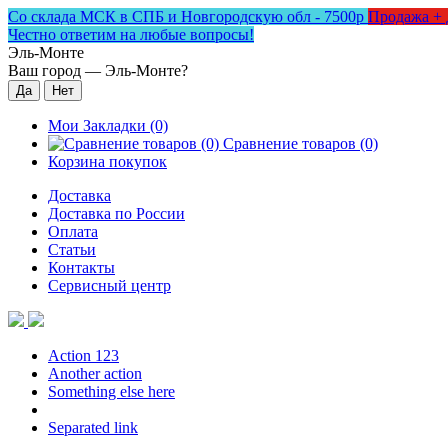
Со склада МСК в СПБ и Новгородскую обл - 7500р
Продажа + 
Честно ответим на любые вопросы!
Эль-Монте
Ваш город —
Эль-Монте
?
Мои Закладки (0)
Сравнение товаров (0)
Корзина покупок
Доставка
Доставка по России
Оплата
Статьи
Контакты
Сервисный центр
Action 123
Another action
Something else here
Separated link