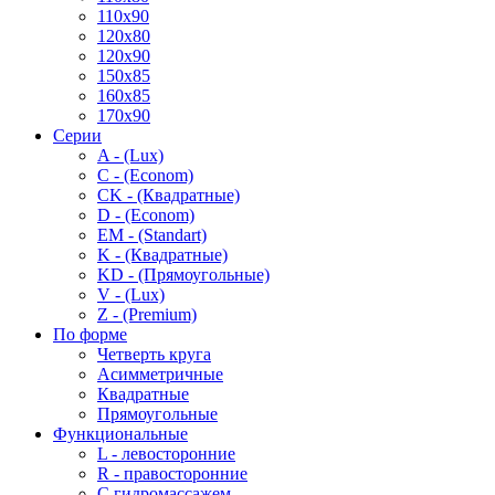
110x90
120x80
120x90
150x85
160x85
170x90
Серии
A - (Lux)
C - (Econom)
CK - (Квадратные)
D - (Econom)
EM - (Standart)
K - (Квадратные)
KD - (Прямоугольные)
V - (Lux)
Z - (Premium)
По форме
Четверть круга
Асимметричные
Квадратные
Прямоугольные
Функциональные
L - левосторонние
R - правосторонние
С гидромассажем