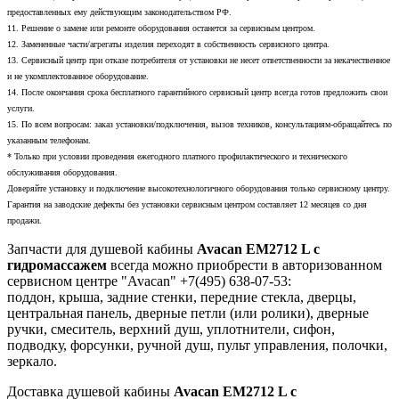
предоставленных ему действующим законодательством РФ.
11. Решение о замене или ремонте оборудования останется за сервисным центром.
12. Замененные части/агрегаты изделия переходят в собственность сервисного центра.
13. Сервисный центр при отказе потребителя от установки не несет ответственности за некачественное
и не укомплектованное оборудование.
14. После окончания срока бесплатного гарантийного сервисный центр всегда готов предложить свои
услуги.
15. По всем вопросам: заказ установки/подключения, вызов техников, консультациям-обращайтесь по
указанным телефонам.
* Только при условии проведения ежегодного платного профилактического и технического
обслуживания оборудования.
Доверяйте установку и подключение высокотехнологичного оборудования только сервисному центру.
Гарантия на заводские дефекты без установки сервисным центром составляет 12 месяцев со дня
продажи.
Запчасти для душевой кабины
Avacan EM2712 L с
гидромассажем
всегда можно приобрести в авторизованном
сервисном центре "Avacan" +7(495) 638-07-53:
поддон, крыша, задние стенки, передние стекла, дверцы,
центральная панель, дверные петли (или ролики), дверные
ручки, смеситель, верхний душ, уплотнители, сифон,
подводку, форсунки, ручной душ, пульт управления, полочки,
зеркало.
Доставка душевой кабины
Avacan EM2712 L с