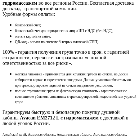
гидромассажем
во все регионы России. Бесплатная доставка
до склада транспортной компании.
Удобные формы оплаты:
банковский счет;
банковский счет для юридических лиц и ИП с НДС (без НДС);
оплата картой на сайте;
QR-код - оплата по системе быстрых платежей (СБП).
100% - гарантия получения груза точно в срок, с гарантией
сохранности, перевозки застрахованы «с полной
ответственностью за все риски».
жесткая упаковка - применяется для хрупких грузов из стекла, из доски
собирается каркас и скрепляется гвоздями. Данная упаковка обязательная
при транспортировке изделий из стекла на дальние расстояния;
полное страхование груза на фактическую стоимость - гарантированное
возмещение убытков, связанных с транспортировкой, недостачей или утратой
груза.
Гарантируем быструю и безопасную покупку душевой
кабины
Avacan EM2712 L с гидромассажем
с доставкой в
любой уголок России.
Алтайский край; Амурская область; Архангельская область; Астраханская область;