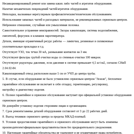
Несанкционированный ремонт или замена каких либо частей и агрегатов оборудования.
Наличие механических повреждений частей/агрегатов оборудования.
Неполадки, вызванные нерегулярным профилактическим/техническим обслуживанием.
Использование запасных частей и расходных материалов, не рекомендованных сервисным центром.
Небрежное отношение, случайная или умышленная поломка.
Самостоятельное устранение неисправностей. Засоры канализации, системы водоснабжения,
смесителей, форсунок и клапанов парогенератора.
Детали, имеющие ограниченный ресурс работы — лампочки, резиновые и силиконовые
уплотнительные прокладки и т.д.
Отсутствует УЗО, ток течки 30 мА, размыкание контактов на 3 мм.
Отсутствуют фильтры грубой очистки воды со степенью очистки 100 микрон.
Отсутствуют редукторы давления, если давление в системе превышает 4,5 кг/см2, согласно СНиП
2.04.02-84.
Канализационный отвод расположен выше 5 см от УЧП до центра трубы.
5. В случае, если оборудование не было установлено сервисным центром "Avacan", бесплатное
гарантийное обслуживание не включает в себя отладку, герметизацию, регулировку,
настройку и диагностику изделия.
6. Полное гарантийное и сервисное обслуживание наступает при официальной установке оборудования
сервисным центром.
Не доверяйте установку изделия сторонним лицам и организациям.
7. Срок ремонта/замены деталей оборудования составляет от 3 до 22 рабочих дней.
8. Выезд техников сервисного центра за пределы МКАД-платный.
9. Условия предоставления гарантийного и сервисного обслуживания могут быть изменены
производителем/официальным представительством без предварительного уведомления.
10. Настоящие гарантийные обязательства не ущемляют и не ограничивают права потребителя,