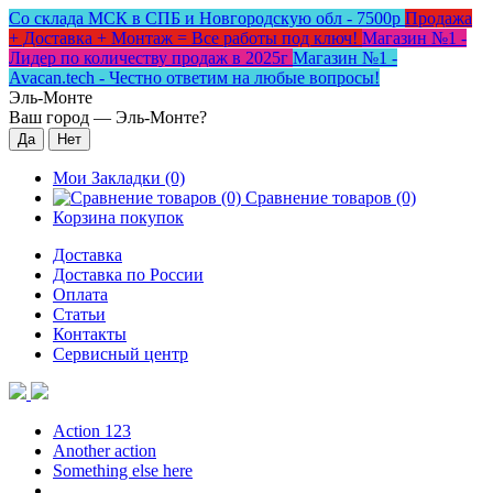
Со склада МСК в СПБ и Новгородскую обл - 7500р
Продажа
+ Доставка + Монтаж = Все работы под ключ!
Магазин №1 -
Лидер по количеству продаж в 2025г
Магазин №1 -
Avacan.tech - Честно ответим на любые вопросы!
Эль-Монте
Ваш город —
Эль-Монте
?
Мои Закладки (0)
Сравнение товаров (0)
Корзина покупок
Доставка
Доставка по России
Оплата
Статьи
Контакты
Сервисный центр
Action 123
Another action
Something else here