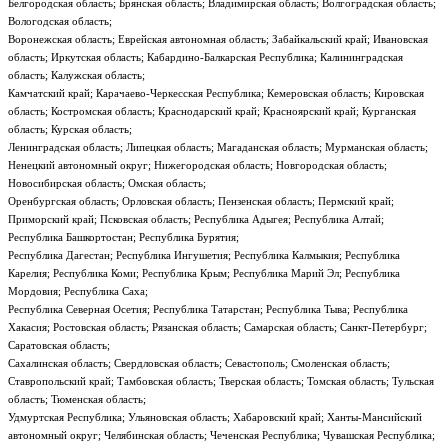
Белгородская область; Брянская область; Владимирская область; Волгоградская область;
Вологодская область;
Воронежская область; Еврейская автономная область; Забайкальский край; Ивановская
область; Иркутская область; Кабардино-Балкарская Республика; Калининградская
область; Калужская область;
Камчатский край; Карачаево-Черкесская Республика; Кемеровская область; Кировская
область; Костромская область; Краснодарский край; Красноярский край; Курганская
область; Курская область;
Ленинградская область; Липецкая область; Магаданская область; Мурманская область;
Ненецкий автономный округ; Нижегородская область; Новгородская область;
Новосибирская область; Омская область;
Оренбургская область; Орловская область; Пензенская область; Пермский край;
Приморский край; Псковская область; Республика Адыгея; Республика Алтай;
Республика Башкортостан; Республика Бурятия;
Республика Дагестан; Республика Ингушетия; Республика Калмыкия; Республика
Карелия; Республика Коми; Республика Крым; Республика Марий Эл; Республика
Мордовия; Республика Саха;
Республика Северная Осетия; Республика Татарстан; Республика Тыва; Республика
Хакасия; Ростовская область; Рязанская область; Самарская область; Санкт-Петербург;
Саратовская область;
Сахалинская область; Свердловская область; Севастополь; Смоленская область;
Ставропольский край; Тамбовская область; Тверская область; Томская область; Тульская
область; Тюменская область;
Удмуртская Республика; Ульяновская область; Хабаровский край; Ханты-Мансийский
автономный округ; Челябинская область; Чеченская Республика; Чувашская Республика;