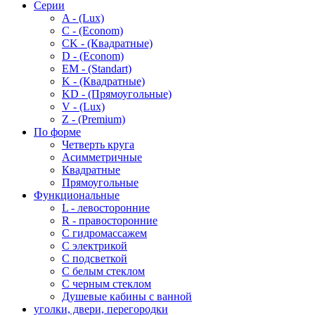
Серии
A - (Lux)
C - (Econom)
CK - (Квадратные)
D - (Econom)
EM - (Standart)
K - (Квадратные)
KD - (Прямоугольные)
V - (Lux)
Z - (Premium)
По форме
Четверть круга
Асимметричные
Квадратные
Прямоугольные
Функциональные
L - левосторонние
R - правосторонние
С гидромассажем
С электрикой
С подсветкой
С белым стеклом
С черным стеклом
Душевые кабины с ванной
уголки, двери, перегородки