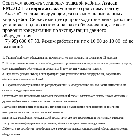
Советуем доверять установку душевой кабины
Avacan
EM2712 L с гидромассажем
только сервисному центру
"Avacan", специализирующемуся на выполнении данных
видов работ. Сервисный центр производит все виды работ по
установке, подключению и наладке оборудования, а также
проводит консультации по эксплуатации данного
оборудования.
+7(495) 638-07-53. Режим работы: пн-пт с 10-00 до 18-00, сб-вс
выходной.
1. Гарантийный срок обслуживания исчисляется со дня продажи и составляет 12 месяцев.
2. Если установка и подключение оборудования производилась авторизованным сервисным центром,
срок гарантийного обслуживания составляет 8 лет* со дня установки изделия.
3. При заказе услуги "Ввод в эксплуатацию" уже установленного оборудования, гарантийное
обслуживание составляет 8 лет*.
4. Гарантийное обслуживание не распространяется на оборудование или его части, вышедшие из
строя по следующим причинам:
Отсутствует или неправильно оформлен гарантийный талон, отсутствует печать/штамп магазина и
другие необходимые данные включая подпись покупателя.
Нарушение технических требований, изложенных в руководстве пользователя, в том числе
неисправности в электросети, водоснабжении и
негативных воздействий окружающей среды, а так же при несоблюдении монтажных размеров.
В случае неквалифицированной установки, сборке и подключении оборудования.
Дефекты и не доработки, приобретенные в результате неквалифицированной сборки/подключения
оборудования.