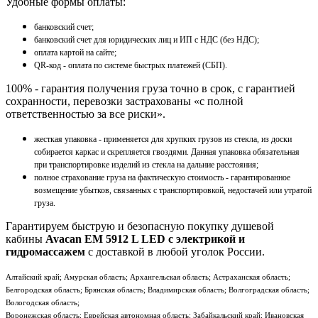
Удобные формы оплаты:
банковский счет;
банковский счет для юридических лиц и ИП с НДС (без НДС);
оплата картой на сайте;
QR-код - оплата по системе быстрых платежей (СБП).
100% - гарантия получения груза точно в срок, с гарантией
сохранности, перевозки застрахованы «с полной
ответственностью за все риски».
жесткая упаковка - применяется для хрупких грузов из стекла, из доски
собирается каркас и скрепляется гвоздями. Данная упаковка обязательная
при транспортировке изделий из стекла на дальние расстояния;
полное страхование груза на фактическую стоимость - гарантированное
возмещение убытков, связанных с транспортировкой, недостачей или утратой
груза.
Гарантируем быструю и безопасную покупку душевой
кабины
Avacan EM 5912 L LED с электрикой и
гидромассажем
с доставкой в любой уголок России.
Алтайский край; Амурская область; Архангельская область; Астраханская область;
Белгородская область; Брянская область; Владимирская область; Волгоградская область;
Вологодская область;
Воронежская область; Еврейская автономная область; Забайкальский край; Ивановская