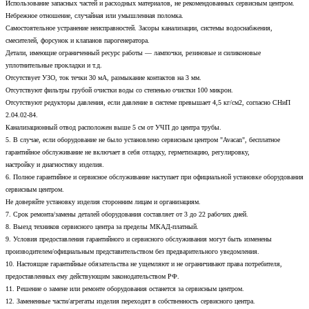
Использование запасных частей и расходных материалов, не рекомендованных сервисным центром.
Небрежное отношение, случайная или умышленная поломка.
Самостоятельное устранение неисправностей. Засоры канализации, системы водоснабжения,
смесителей, форсунок и клапанов парогенератора.
Детали, имеющие ограниченный ресурс работы — лампочки, резиновые и силиконовые
уплотнительные прокладки и т.д.
Отсутствует УЗО, ток течки 30 мА, размыкание контактов на 3 мм.
Отсутствуют фильтры грубой очистки воды со степенью очистки 100 микрон.
Отсутствуют редукторы давления, если давление в системе превышает 4,5 кг/см2, согласно СНиП
2.04.02-84.
Канализационный отвод расположен выше 5 см от УЧП до центра трубы.
5. В случае, если оборудование не было установлено сервисным центром "Avacan", бесплатное
гарантийное обслуживание не включает в себя отладку, герметизацию, регулировку,
настройку и диагностику изделия.
6. Полное гарантийное и сервисное обслуживание наступает при официальной установке оборудования
сервисным центром.
Не доверяйте установку изделия сторонним лицам и организациям.
7. Срок ремонта/замены деталей оборудования составляет от 3 до 22 рабочих дней.
8. Выезд техников сервисного центра за пределы МКАД-платный.
9. Условия предоставления гарантийного и сервисного обслуживания могут быть изменены
производителем/официальным представительством без предварительного уведомления.
10. Настоящие гарантийные обязательства не ущемляют и не ограничивают права потребителя,
предоставленных ему действующим законодательством РФ.
11. Решение о замене или ремонте оборудования останется за сервисным центром.
12. Замененные части/агрегаты изделия переходят в собственность сервисного центра.