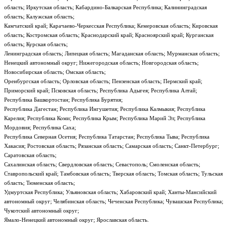
область; Иркутская область; Кабардино-Балкарская Республика; Калининградская
область; Калужская область;
Камчатский край; Карачаево-Черкесская Республика; Кемеровская область; Кировская
область; Костромская область; Краснодарский край; Красноярский край; Курганская
область; Курская область;
Ленинградская область; Липецкая область; Магаданская область; Мурманская область;
Ненецкий автономный округ; Нижегородская область; Новгородская область;
Новосибирская область; Омская область;
Оренбургская область; Орловская область; Пензенская область; Пермский край;
Приморский край; Псковская область; Республика Адыгея; Республика Алтай;
Республика Башкортостан; Республика Бурятия;
Республика Дагестан; Республика Ингушетия; Республика Калмыкия; Республика
Карелия; Республика Коми; Республика Крым; Республика Марий Эл; Республика
Мордовия; Республика Саха;
Республика Северная Осетия; Республика Татарстан; Республика Тыва; Республика
Хакасия; Ростовская область; Рязанская область; Самарская область; Санкт-Петербург;
Саратовская область;
Сахалинская область; Свердловская область; Севастополь; Смоленская область;
Ставропольский край; Тамбовская область; Тверская область; Томская область; Тульская
область; Тюменская область;
Удмуртская Республика; Ульяновская область; Хабаровский край; Ханты-Мансийский
автономный округ; Челябинская область; Чеченская Республика; Чувашская Республика;
Чукотский автономный округ;
Ямало-Ненецкий автономный округ; Ярославская область.