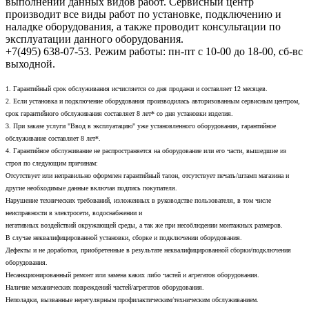
выполнении данных видов работ. Сервисный центр
производит все виды работ по установке, подключению и
наладке оборудования, а также проводит консультации по
эксплуатации данного оборудования.
+7(495) 638-07-53. Режим работы: пн-пт с 10-00 до 18-00, сб-вс
выходной.
1. Гарантийный срок обслуживания исчисляется со дня продажи и составляет 12 месяцев.
2. Если установка и подключение оборудования производилась авторизованным сервисным центром,
срок гарантийного обслуживания составляет 8 лет* со дня установки изделия.
3. При заказе услуги "Ввод в эксплуатацию" уже установленного оборудования, гарантийное
обслуживание составляет 8 лет*.
4. Гарантийное обслуживание не распространяется на оборудование или его части, вышедшие из
строя по следующим причинам:
Отсутствует или неправильно оформлен гарантийный талон, отсутствует печать/штамп магазина и
другие необходимые данные включая подпись покупателя.
Нарушение технических требований, изложенных в руководстве пользователя, в том числе
неисправности в электросети, водоснабжении и
негативных воздействий окружающей среды, а так же при несоблюдении монтажных размеров.
В случае неквалифицированной установки, сборке и подключении оборудования.
Дефекты и не доработки, приобретенные в результате неквалифицированной сборки/подключения
оборудования.
Несанкционированный ремонт или замена каких либо частей и агрегатов оборудования.
Наличие механических повреждений частей/агрегатов оборудования.
Неполадки, вызванные нерегулярным профилактическим/техническим обслуживанием.