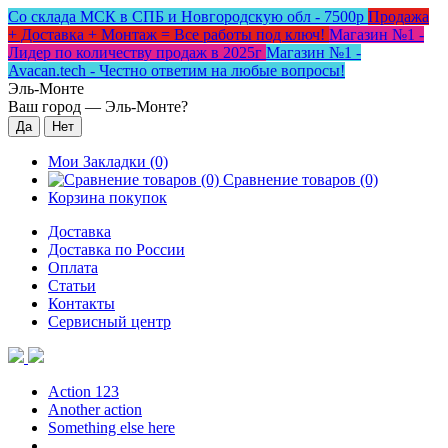
Со склада МСК в СПБ и Новгородскую обл - 7500р
Продажа
+ Доставка + Монтаж = Все работы под ключ!
Магазин №1 -
Лидер по количеству продаж в 2025г
Магазин №1 -
Avacan.tech - Честно ответим на любые вопросы!
Эль-Монте
Ваш город —
Эль-Монте
?
Мои Закладки (0)
Сравнение товаров (0)
Корзина покупок
Доставка
Доставка по России
Оплата
Статьи
Контакты
Сервисный центр
Action 123
Another action
Something else here