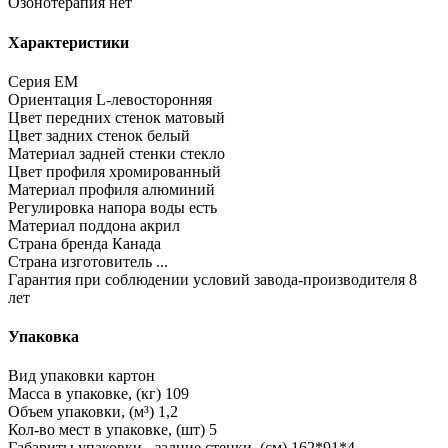
Озонотерапия
нет
Характеристики
Серия
EM
Ориентация
L-левосторонняя
Цвет передних стенок
матовый
Цвет задних стенок
белый
Материал задней стенки
стекло
Цвет профиля
хромированный
Материал профиля
алюминий
Регулировка напора воды
есть
Материал поддона
акрил
Страна бренда
Канада
Страна изготовитель
...
Гарантия при соблюдении условий завода-производителя
8
лет
Упаковка
Вид упаковки
картон
Масса в упаковке, (кг)
109
Объем упаковки, (м³)
1,2
Кол-во мест в упаковке, (шт)
5
Габариты упаковки - задние стенки, (см)
162*91*4