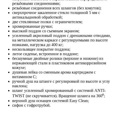
резьбовыми соединениями;
резьбовые соединения всех шлангов (без хомутов);
сверхпрочное закаленное стекло толщиной 5 мм с
антикальциевой обработкой;
две стеклянные полки с ограничителем;
хромированные ручки;
высокий поддон со съемным экраном;
усиленный акриловый поддон с дренажными отводами,
на металлическом каркасе с регулируемыми по высоте
ножками, нагрузка до 400 кг;
нескользящее покрытие поддона;
литое сиденье, встроенное в поддоне;
бесшумные двойные ролики (верхние и нижние) из
нержавеющей стали в пластиковом антикоррозийном
кожухе;
душевая лейка со сменным арома картриджем c
витамином C;
ручной душ на штанге с регулировкой по высоте и углу
наклона;
шланг усиленный хромированный с системой ANTI-
TWIST (не скручивается). Вращение шланга на 360⁰;
верхний душ оснащен системой Easy Clean;
сифон с гофротрубой.