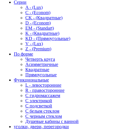
Серии
A - (Lux)
C - (Econom)
CK - (Квадратные)
D - (Econom)
EM - (Standart)
K - (Квадратные)
KD - (Прямоугольные)
V - (Lux)
Z - (Premium)
По форме
Четверть круга
Асимметричные
Квадратные
Прямоугольные
Функциональные
L - левосторонние
R - правосторонние
С гидромассажем
С электрикой
С подсветкой
С белым стеклом
С черным стеклом
Душевые кабины с ванной
уголки, двери, перегородки