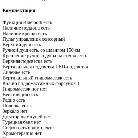
Комплектация
Функция Bluetooth
есть
Наличие поддона
есть
Наличие крыши
есть
Пульт управления
сенсорный
Верхний душ
есть
Ручной душ
есть, со шлангом 150 см
Крепление ручного душа на стенке
есть
Верхняя подсветка
есть
Вертикальная подсветка
LED-подсветка
Сиденье
есть
Вертикальный гидромассаж
есть
Кол-во гидромассажных форсунок
1
Гидромассаж ног
нет
Вентиляция
есть
Радио
есть
Полочка
есть
Зеркало
нет
Дозатор шампуней
нет
Турецкая баня
нет
Сифон
есть в комплекте
Хромотерапия
нет