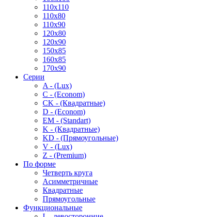
110x110
110x80
110x90
120x80
120x90
150x85
160x85
170x90
Серии
A - (Lux)
C - (Econom)
CK - (Квадратные)
D - (Econom)
EM - (Standart)
K - (Квадратные)
KD - (Прямоугольные)
V - (Lux)
Z - (Premium)
По форме
Четверть круга
Асимметричные
Квадратные
Прямоугольные
Функциональные
L - левосторонние