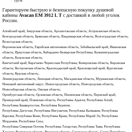
груза.
Гарантируем быструю и безопасную покупку душевой
кабины
Avacan EM 3912 L T
с доставкой в любой уголок
России.
Алтайский край; Амурская область; Архангельская область; Астраханская область;
Белгородская область; Брянская область; Владимирская область; Волгоградская область;
Вологодская область;
Воронежская область; Еврейская автономная область; Забайкальский край; Ивановская
область; Иркутская область; Кабардино-Балкарская Республика; Калининградская
область; Калужская область;
Камчатский край; Карачаево-Черкесская Республика; Кемеровская область; Кировская
область; Костромская область; Краснодарский край; Красноярский край; Курганская
область; Курская область;
Ленинградская область; Липецкая область; Магаданская область; Мурманская область;
Ненецкий автономный округ; Нижегородская область; Новгородская область;
Новосибирская область; Омская область;
Оренбургская область; Орловская область; Пензенская область; Пермский край;
Приморский край; Псковская область; Республика Адыгея; Республика Алтай;
Республика Башкортостан; Республика Бурятия;
Республика Дагестан; Республика Ингушетия; Республика Калмыкия; Республика
Карелия; Республика Коми; Республика Крым; Республика Марий Эл; Республика
Мордовия; Республика Саха;
Республика Северная Осетия; Республика Татарстан; Республика Тыва; Республика
Хакасия; Ростовская область; Рязанская область; Самарская область; Санкт-Петербург;