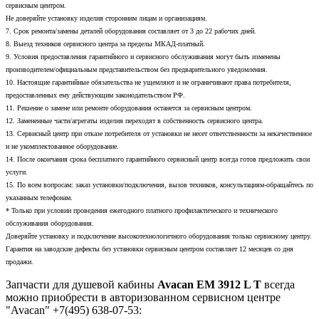
сервисным центром.
Не доверяйте установку изделия сторонним лицам и организациям.
7. Срок ремонта/замены деталей оборудования составляет от 3 до 22 рабочих дней.
8. Выезд техников сервисного центра за пределы МКАД-платный.
9. Условия предоставления гарантийного и сервисного обслуживания могут быть изменены
производителем/официальным представительством без предварительного уведомления.
10. Настоящие гарантийные обязательства не ущемляют и не ограничивают права потребителя,
предоставленных ему действующим законодательством РФ.
11. Решение о замене или ремонте оборудования останется за сервисным центром.
12. Замененные части/агрегаты изделия переходят в собственность сервисного центра.
13. Сервисный центр при отказе потребителя от установки не несет ответственности за некачественное
и не укомплектованное оборудование.
14. После окончания срока бесплатного гарантийного сервисный центр всегда готов предложить свои
услуги.
15. По всем вопросам: заказ установки/подключения, вызов техников, консультациям-обращайтесь по
указанным телефонам.
* Только при условии проведения ежегодного платного профилактического и технического
обслуживания оборудования.
Доверяйте установку и подключение высокотехнологичного оборудования только сервисному центру.
Гарантия на заводские дефекты без установки сервисным центром составляет 12 месяцев со дня
продажи.
Запчасти для душевой кабины
Avacan EM 3912 L T
всегда
можно приобрести в авторизованном сервисном центре
"Avacan" +7(495) 638-07-53: