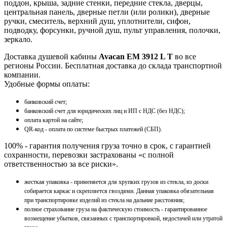
поддон, крыша, задние стенки, передние стекла, дверцы,
центральная панель, дверные петли (или ролики), дверные
ручки, смеситель, верхний душ, уплотнители, сифон,
подводку, форсунки, ручной душ, пульт управления, полочки,
зеркало.
Доставка душевой кабины
Avacan EM 3912 L T
во все
регионы России. Бесплатная доставка до склада транспортной
компании.
Удобные формы оплаты:
банковский счет;
банковский счет для юридических лиц и ИП с НДС (без НДС);
оплата картой на сайте;
QR-код - оплата по системе быстрых платежей (СБП).
100% - гарантия получения груза точно в срок, с гарантией
сохранности, перевозки застрахованы «с полной
ответственностью за все риски».
жесткая упаковка - применяется для хрупких грузов из стекла, из доски
собирается каркас и скрепляется гвоздями. Данная упаковка обязательная
при транспортировке изделий из стекла на дальние расстояния;
полное страхование груза на фактическую стоимость - гарантированное
возмещение убытков, связанных с транспортировкой, недостачей или утратой