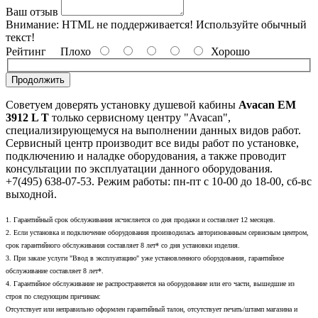
Ваш отзыв
Внимание:
HTML не поддерживается! Используйте обычный
текст!
Рейтинг
Плохо
Хорошо
Продолжить
Советуем доверять установку душевой кабины
Avacan EM
3912 L T
только сервисному центру "Avacan",
специализирующемуся на выполнении данных видов работ.
Сервисный центр производит все виды работ по установке,
подключению и наладке оборудования, а также проводит
консультации по эксплуатации данного оборудования.
+7(495) 638-07-53. Режим работы: пн-пт с 10-00 до 18-00, сб-вс
выходной.
1. Гарантийный срок обслуживания исчисляется со дня продажи и составляет 12 месяцев.
2. Если установка и подключение оборудования производилась авторизованным сервисным центром,
срок гарантийного обслуживания составляет 8 лет* со дня установки изделия.
3. При заказе услуги "Ввод в эксплуатацию" уже установленного оборудования, гарантийное
обслуживание составляет 8 лет*.
4. Гарантийное обслуживание не распространяется на оборудование или его части, вышедшие из
строя по следующим причинам:
Отсутствует или неправильно оформлен гарантийный талон, отсутствует печать/штамп магазина и