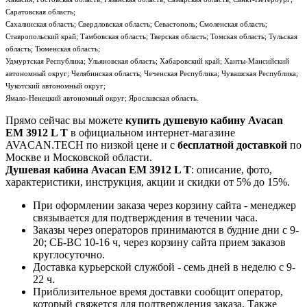
Саратовская область;
Сахалинская область; Свердловская область; Севастополь; Смоленская область;
Ставропольский край; Тамбовская область; Тверская область; Томская область; Тульская
область; Тюменская область;
Удмуртская Республика; Ульяновская область; Хабаровский край; Ханты-Мансийский
автономный округ; Челябинская область; Чеченская Республика; Чувашская Республика;
Чукотский автономный округ;
Ямало-Ненецкий автономный округ; Ярославская область.
Прямо сейчас вы можете
купить душевую кабину Avacan
EM 3912 L T
в официальном интернет-магазине
AVACAN.TECH по низкой цене и с
бесплатной доставкой
по
Москве и Московской области.
Душевая кабина Avacan EM 3912 L T
: описание, фото,
характеристики, инструкция, акции и скидки от 5% до 15%.
При оформлении заказа через корзину сайта - менеджер
связывается для подтверждения в течении часа.
Заказы через операторов принимаются в будние дни с 9-
20; СБ-ВС 10-16 ч, через корзину сайта прием заказов
круглосуточно.
Доставка курьерской службой - семь дней в неделю с 9-
22 ч.
Приблизительное время доставки сообщит оператор,
который свяжется для подтверждения заказа. Также