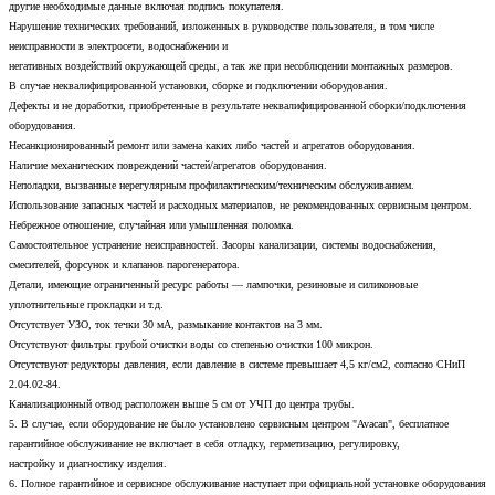
другие необходимые данные включая подпись покупателя.
Нарушение технических требований, изложенных в руководстве пользователя, в том числе
неисправности в электросети, водоснабжении и
негативных воздействий окружающей среды, а так же при несоблюдении монтажных размеров.
В случае неквалифицированной установки, сборке и подключении оборудования.
Дефекты и не доработки, приобретенные в результате неквалифицированной сборки/подключения
оборудования.
Несанкционированный ремонт или замена каких либо частей и агрегатов оборудования.
Наличие механических повреждений частей/агрегатов оборудования.
Неполадки, вызванные нерегулярным профилактическим/техническим обслуживанием.
Использование запасных частей и расходных материалов, не рекомендованных сервисным центром.
Небрежное отношение, случайная или умышленная поломка.
Самостоятельное устранение неисправностей. Засоры канализации, системы водоснабжения,
смесителей, форсунок и клапанов парогенератора.
Детали, имеющие ограниченный ресурс работы — лампочки, резиновые и силиконовые
уплотнительные прокладки и т.д.
Отсутствует УЗО, ток течки 30 мА, размыкание контактов на 3 мм.
Отсутствуют фильтры грубой очистки воды со степенью очистки 100 микрон.
Отсутствуют редукторы давления, если давление в системе превышает 4,5 кг/см2, согласно СНиП
2.04.02-84.
Канализационный отвод расположен выше 5 см от УЧП до центра трубы.
5. В случае, если оборудование не было установлено сервисным центром "Avacan", бесплатное
гарантийное обслуживание не включает в себя отладку, герметизацию, регулировку,
настройку и диагностику изделия.
6. Полное гарантийное и сервисное обслуживание наступает при официальной установке оборудования