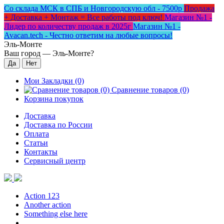
Со склада МСК в СПБ и Новгородскую обл - 7500р
Продажа
+ Доставка + Монтаж = Все работы под ключ!
Магазин №1 -
Лидер по количеству продаж в 2025г
Магазин №1 -
Avacan.tech - Честно ответим на любые вопросы!
Эль-Монте
Ваш город —
Эль-Монте
?
Мои Закладки (0)
Сравнение товаров (0)
Корзина покупок
Доставка
Доставка по России
Оплата
Статьи
Контакты
Сервисный центр
Action 123
Another action
Something else here