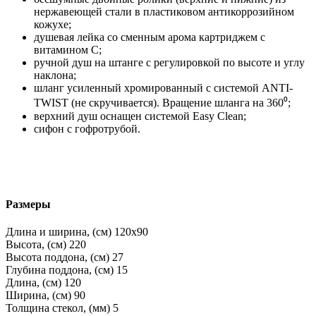
нержавеющей стали в пластиковом антикоррозийном
кожухе;
душевая лейка со сменным арома картриджем c
витамином C;
ручной душ на штанге с регулировкой по высоте и углу
наклона;
шланг усиленный хромированный с системой ANTI-
TWIST (не скручивается). Вращение шланга на 360⁰;
верхний душ оснащен системой Easy Clean;
сифон с гофротрубой.
Размеры
Длина и ширина, (см)
120x90
Высота, (см)
220
Высота поддона, (см)
27
Глубина поддона, (см)
15
Длина, (см)
120
Ширина, (см)
90
Толщина стекол, (мм)
5