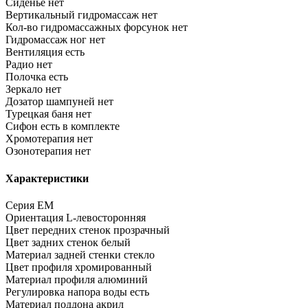
Сиденье
нет
Вертикальный гидромассаж
нет
Кол-во гидромассажных форсунок
нет
Гидромассаж ног
нет
Вентиляция
есть
Радио
нет
Полочка
есть
Зеркало
нет
Дозатор шампуней
нет
Турецкая баня
нет
Сифон
есть в комплекте
Хромотерапия
нет
Озонотерапия
нет
Характеристики
Серия
EM
Ориентация
L-левосторонняя
Цвет передних стенок
прозрачный
Цвет задних стенок
белый
Материал задней стенки
стекло
Цвет профиля
хромированный
Материал профиля
алюминий
Регулировка напора воды
есть
Материал поддона
акрил