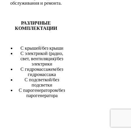
обслуживания и ремонта.
РАЗЛИЧНЫЕ
КОМПЛЕКТАЦИИ
С крышей/без крыши
С электрикой (радио,
свет, вентиляция)/без
электрики
С гидромассажем/без
гидромассажа
С подсветкой/без
подсветки
С парогенератором/без
парогенератора