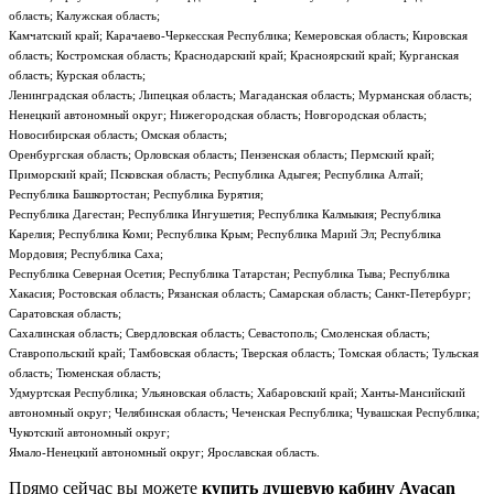
область; Калужская область;
Камчатский край; Карачаево-Черкесская Республика; Кемеровская область; Кировская
область; Костромская область; Краснодарский край; Красноярский край; Курганская
область; Курская область;
Ленинградская область; Липецкая область; Магаданская область; Мурманская область;
Ненецкий автономный округ; Нижегородская область; Новгородская область;
Новосибирская область; Омская область;
Оренбургская область; Орловская область; Пензенская область; Пермский край;
Приморский край; Псковская область; Республика Адыгея; Республика Алтай;
Республика Башкортостан; Республика Бурятия;
Республика Дагестан; Республика Ингушетия; Республика Калмыкия; Республика
Карелия; Республика Коми; Республика Крым; Республика Марий Эл; Республика
Мордовия; Республика Саха;
Республика Северная Осетия; Республика Татарстан; Республика Тыва; Республика
Хакасия; Ростовская область; Рязанская область; Самарская область; Санкт-Петербург;
Саратовская область;
Сахалинская область; Свердловская область; Севастополь; Смоленская область;
Ставропольский край; Тамбовская область; Тверская область; Томская область; Тульская
область; Тюменская область;
Удмуртская Республика; Ульяновская область; Хабаровский край; Ханты-Мансийский
автономный округ; Челябинская область; Чеченская Республика; Чувашская Республика;
Чукотский автономный округ;
Ямало-Ненецкий автономный округ; Ярославская область.
Прямо сейчас вы можете
купить душевую кабину Avacan