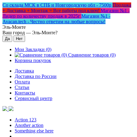
Со склада МСК в СПБ и Новгородскую обл - 7500р
Продажа
+ Доставка + Монтаж = Все работы под ключ!
Магазин №1 -
Лидер по количеству продаж в 2025г
Магазин №1 -
Avacan.tech - Честно ответим на любые вопросы!
Эль-Монте
Ваш город —
Эль-Монте
?
Мои Закладки (0)
Сравнение товаров (0)
Корзина покупок
Доставка
Доставка по России
Оплата
Статьи
Контакты
Сервисный центр
Action 123
Another action
Something else here