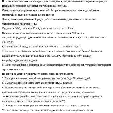
Использование запасных частей и расходных материалов, не рекомендованных сервисным центром.
Небрежное отношение, случайная или умышленная поломка.
Самостоятельное устранение неисправностей. Засоры канализации, системы водоснабжения,
смесителей, форсунок и клапанов парогенератора.
Детали, имеющие ограниченный ресурс работы — лампочки, резиновые и силиконовые
уплотнительные прокладки и т.д.
Отсутствует УЗО, ток течки 30 мА, размыкание контактов на 3 мм.
Отсутствуют фильтры грубой очистки воды со степенью очистки 100 микрон.
Отсутствуют редукторы давления, если давление в системе превышает 4,5 кг/см2, согласно СНиП
2.04.02-84.
Канализационный отвод расположен выше 5 см от УЧП до центра трубы.
5. В случае, если оборудование не было установлено сервисным центром "Avacan", бесплатное
гарантийное обслуживание не включает в себя отладку, герметизацию, регулировку,
настройку и диагностику изделия.
6. Полное гарантийное и сервисное обслуживание наступает при официальной установке оборудования
сервисным центром.
Не доверяйте установку изделия сторонним лицам и организациям.
7. Срок ремонта/замены деталей оборудования составляет от 3 до 22 рабочих дней.
8. Выезд техников сервисного центра за пределы МКАД-платный.
9. Условия предоставления гарантийного и сервисного обслуживания могут быть изменены
производителем/официальным представительством без предварительного уведомления.
10. Настоящие гарантийные обязательства не ущемляют и не ограничивают права потребителя,
предоставленных ему действующим законодательством РФ.
11. Решение о замене или ремонте оборудования останется за сервисным центром.
12. Замененные части/агрегаты изделия переходят в собственность сервисного центра.