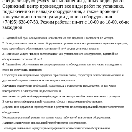
специализирующемуся на выполнении данных видов работ.
Сервисный центр производит все виды работ по установке,
подключению и наладке оборудования, а также проводит
консультации по эксплуатации данного оборудования.
+7(495) 638-07-53. Режим работы: пн-пт с 10-00 до 18-00, сб-вс
выходной.
1. Гарантийный срок обслуживания исчисляется со дня продажи и составляет 12 месяцев.
2. Если установка и подключение оборудования производилась авторизованным сервисным центром,
срок гарантийного обслуживания составляет 8 лет* со дня установки изделия.
3. При заказе услуги "Ввод в эксплуатацию" уже установленного оборудования, гарантийное
обслуживание составляет 8 лет*.
4. Гарантийное обслуживание не распространяется на оборудование или его части, вышедшие из
строя по следующим причинам:
Отсутствует или неправильно оформлен гарантийный талон, отсутствует печать/штамп магазина и
другие необходимые данные включая подпись покупателя.
Нарушение технических требований, изложенных в руководстве пользователя, в том числе
неисправности в электросети, водоснабжении и
негативных воздействий окружающей среды, а так же при несоблюдении монтажных размеров.
В случае неквалифицированной установки, сборке и подключении оборудования.
Дефекты и не доработки, приобретенные в результате неквалифицированной сборки/подключения
оборудования.
Несанкционированный ремонт или замена каких либо частей и агрегатов оборудования.
Наличие механических повреждений частей/агрегатов оборудования.
Неполадки, вызванные нерегулярным профилактическим/техническим обслуживанием.