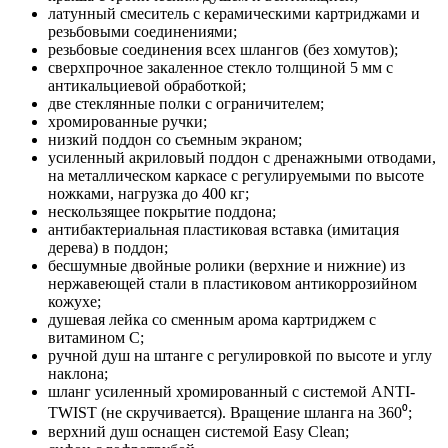
латунный смеситель с керамическими картриджами и
резьбовыми соединениями;
резьбовые соединения всех шлангов (без хомутов);
сверхпрочное закаленное стекло толщиной 5 мм с
антикальциевой обработкой;
две стеклянные полки с ограничителем;
хромированные ручки;
низкий поддон со съемным экраном;
усиленный акриловый поддон с дренажными отводами,
на металлическом каркасе с регулируемыми по высоте
ножками, нагрузка до 400 кг;
нескользящее покрытие поддона;
антибактериальная пластиковая вставка (имитация
дерева) в поддон;
бесшумные двойные ролики (верхние и нижние) из
нержавеющей стали в пластиковом антикоррозийном
кожухе;
душевая лейка со сменным арома картриджем c
витамином C;
ручной душ на штанге с регулировкой по высоте и углу
наклона;
шланг усиленный хромированный с системой ANTI-
TWIST (не скручивается). Вращение шланга на 360⁰;
верхний душ оснащен системой Easy Clean;