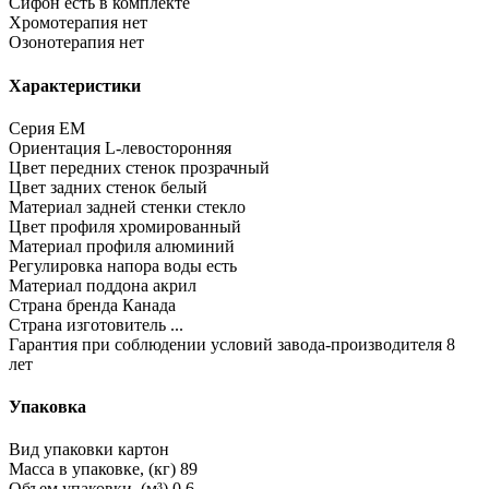
Сифон
есть в комплекте
Хромотерапия
нет
Озонотерапия
нет
Характеристики
Серия
EM
Ориентация
L-левосторонняя
Цвет передних стенок
прозрачный
Цвет задних стенок
белый
Материал задней стенки
стекло
Цвет профиля
хромированный
Материал профиля
алюминий
Регулировка напора воды
есть
Материал поддона
акрил
Страна бренда
Канада
Страна изготовитель
...
Гарантия при соблюдении условий завода-производителя
8
лет
Упаковка
Вид упаковки
картон
Масса в упаковке, (кг)
89
Объем упаковки, (м³)
0,6