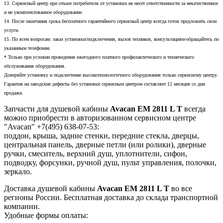
13. Сервисный центр при отказе потребителя от установки не несет ответственности за некачественное
и не укомплектованное оборудование.
14. После окончания срока бесплатного гарантийного сервисный центр всегда готов предложить свои
услуги.
15. По всем вопросам: заказ установки/подключения, вызов техников, консультациям-обращайтесь по
указанным телефонам.
* Только при условии проведения ежегодного платного профилактического и технического
обслуживания оборудования.
Доверяйте установку и подключение высокотехнологичного оборудования только сервисному центру.
Гарантия на заводские дефекты без установки сервисным центром составляет 12 месяцев со дня
продажи.
Запчасти для душевой кабины
Avacan EM 2811 L T
всегда
можно приобрести в авторизованном сервисном центре
"Avacan" +7(495) 638-07-53:
поддон, крыша, задние стенки, передние стекла, дверцы,
центральная панель, дверные петли (или ролики), дверные
ручки, смеситель, верхний душ, уплотнители, сифон,
подводку, форсунки, ручной душ, пульт управления, полочки,
зеркало.
Доставка душевой кабины
Avacan EM 2811 L T
во все
регионы России. Бесплатная доставка до склада транспортной
компании.
Удобные формы оплаты: