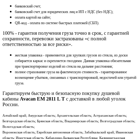
банковский счет;
банковский счет для юридических лиц и ИП с НДС (без НДС);
оплата картой на сайте;
QR-код - оплата по системе быстрых платежей (СБП).
100% - гарантия получения груза точно в срок, с гарантией
сохранности, перевозки застрахованы «с полной
ответственностью за все риски».
жесткая упаковка - применяется для хрупких грузов из стекла, из доски
собирается каркас и скрепляется гвоздями. Данная упаковка обязательная
при транспортировке изделий из стекла на дальние расстояния;
полное страхование груза на фактическую стоимость - гарантированное
возмещение убытков, связанных с транспортировкой, недостачей или утратой
груза.
Гарантируем быструю и безопасную покупку душевой
кабины
Avacan EM 2811 L T
с доставкой в любой уголок
России.
Алтайский край; Амурская область; Архангельская область; Астраханская область;
Белгородская область; Брянская область; Владимирская область; Волгоградская область;
Вологодская область;
Воронежская область; Еврейская автономная область; Забайкальский край; Ивановская
область; Иркутская область; Кабардино-Балкарская Республика; Калининградская