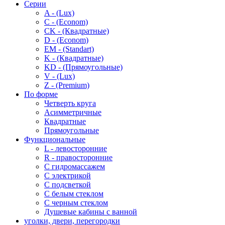
Серии
A - (Lux)
C - (Econom)
CK - (Квадратные)
D - (Econom)
EM - (Standart)
K - (Квадратные)
KD - (Прямоугольные)
V - (Lux)
Z - (Premium)
По форме
Четверть круга
Асимметричные
Квадратные
Прямоугольные
Функциональные
L - левосторонние
R - правосторонние
С гидромассажем
С электрикой
С подсветкой
С белым стеклом
С черным стеклом
Душевые кабины с ванной
уголки, двери, перегородки