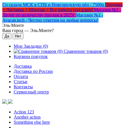
Со склада МСК в СПБ и Новгородскую обл - 7500р
Продажа
+ Доставка + Монтаж = Все работы под ключ!
Магазин №1 -
Лидер по количеству продаж в 2025г
Магазин №1 -
Avacan.tech - Честно ответим на любые вопросы!
Эль-Монте
Ваш город —
Эль-Монте
?
Мои Закладки (0)
Сравнение товаров (0)
Корзина покупок
Доставка
Доставка по России
Оплата
Статьи
Контакты
Сервисный центр
Action 123
Another action
Something else here