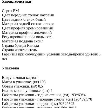
Характеристики
Серия
EM
Цвет передних стенок
матовый
Цвет задних стенок
белый
Материал задней стенки
стекло
Цвет профиля
хромированный
Материал профиля
алюминий
Регулировка напора воды
есть
Материал поддона
акрил
Страна бренда
Канада
Страна изготовитель
...
Гарантия при соблюдении условий завода-производителя
8
лет
Упаковка
Вид упаковки
картон
Масса в упаковке, (кг)
103
Объем упаковки, (м³)
0,5
Кол-во мест в упаковке, (шт)
5
Габариты упаковки - задние стенки, (см)
193*69*4
Габариты упаковки - передние стекла, (см)
195*39,5*8
Габариты упаковки - поддон, (см)
92*25*92
Габариты упаковки - запчасти, (см)
56*18*16