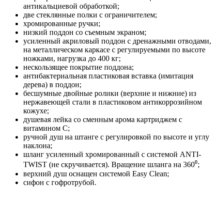
антикальциевой обработкой;
две стеклянные полки с ограничителем;
хромированные ручки;
низкий поддон со съемным экраном;
усиленный акриловый поддон с дренажными отводами,
на металлическом каркасе с регулируемыми по высоте
ножками, нагрузка до 400 кг;
нескользящее покрытие поддона;
антибактериальная пластиковая вставка (имитация
дерева) в поддон;
бесшумные двойные ролики (верхние и нижние) из
нержавеющей стали в пластиковом антикоррозийном
кожухе;
душевая лейка со сменным арома картриджем c
витамином C;
ручной душ на штанге с регулировкой по высоте и углу
наклона;
шланг усиленный хромированный с системой ANTI-
TWIST (не скручивается). Вращение шланга на 360⁰;
верхний душ оснащен системой Easy Clean;
сифон с гофротрубой.