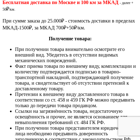
Бесплатная доставка по Москве и 100 км за МКАД
- далее +
₽
50
/км.
При сумме заказа до 25.000
₽
- стоимость доставки в пределах
МКАД-1500
₽
, за МКАД 700
₽
+50
₽
/км.
Получение товара:
При получении товара внимательно осмотрите его
внешний вид. Убедитесь в отсутствии видимых
механических повреждений.
Факт приема товара по внешнему виду, комплектации и
количеству подтверждается подписью в товарно-
транспортной накладной, подтверждающей получение
товара, и свидетельствует об отсутствии претензий к
доставленному товару.
Претензии к внешнему виду доставленного товара в
соответствии со ст. 458 и 459 ГК РФ можно предъявить
только до передачи товара продавцом.
Ссылки на загрязнённость товара, недостаточную
освещённость и прочее, не является основанием для
невыполнения требований ст. 484 ГК РФ.
При получении товара представителем юридического
лица необходимо предъявить доверенность
заполненную в соответствии с законодательством РФ