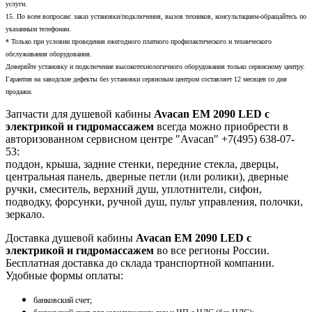
услуги.
15. По всем вопросам: заказ установки/подключения, вызов техников, консультациям-обращайтесь по
указанным телефонам.
* Только при условии проведения ежегодного платного профилактического и технического
обслуживания оборудования.
Доверяйте установку и подключение высокотехнологичного оборудования только сервисному центру.
Гарантия на заводские дефекты без установки сервисным центром составляет 12 месяцев со дня
продажи.
Запчасти для душевой кабины
Avacan EM 2090 LED с
электрикой и гидромассажем
всегда можно приобрести в
авторизованном сервисном центре "Avacan" +7(495) 638-07-
53:
поддон, крыша, задние стенки, передние стекла, дверцы,
центральная панель, дверные петли (или ролики), дверные
ручки, смеситель, верхний душ, уплотнители, сифон,
подводку, форсунки, ручной душ, пульт управления, полочки,
зеркало.
Доставка душевой кабины
Avacan EM 2090 LED с
электрикой и гидромассажем
во все регионы России.
Бесплатная доставка до склада транспортной компании.
Удобные формы оплаты:
банковский счет;