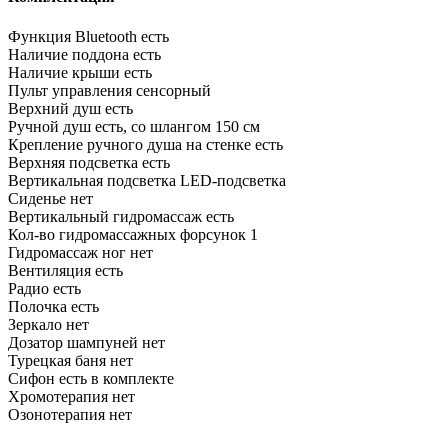
Функция Bluetooth
есть
Наличие поддона
есть
Наличие крыши
есть
Пульт управления
сенсорный
Верхний душ
есть
Ручной душ
есть, со шлангом 150 см
Крепление ручного душа на стенке
есть
Верхняя подсветка
есть
Вертикальная подсветка
LED-подсветка
Сиденье
нет
Вертикальный гидромассаж
есть
Кол-во гидромассажных форсунок
1
Гидромассаж ног
нет
Вентиляция
есть
Радио
есть
Полочка
есть
Зеркало
нет
Дозатор шампуней
нет
Турецкая баня
нет
Сифон
есть в комплекте
Хромотерапия
нет
Озонотерапия
нет