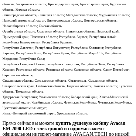
область; Костромская область; Краснодарский край; Красноярский край; Курганская
область; Курская область;
Ленинградская область; Липецкая область; Магаданская область; Мурманская область;
Ненецкий автономный округ; Нижегородская область; Новгородская область;
Новосибирская область; Омская область;
Оренбургская область; Орловская область; Пензенская область; Пермский край;
Приморский край; Псковская область; Республика Адыгея; Республика Алтай;
Республика Башкортостан; Республика Бурятия;
Республика Дагестан; Республика Ингушетия; Республика Калмыкия; Республика
Карелия; Республика Коми; Республика Крым; Республика Марий Эл; Республика
Мордовия; Республика Саха;
Республика Северная Осетия; Республика Татарстан; Республика Тыва; Республика
Хакасия; Ростовская область; Рязанская область; Самарская область; Санкт-Петербург;
Саратовская область;
Сахалинская область; Свердловская область; Севастополь; Смоленская область;
Ставропольский край; Тамбовская область; Тверская область; Томская область; Тульская
область; Тюменская область;
Удмуртская Республика; Ульяновская область; Хабаровский край; Ханты-Мансийский
автономный округ; Челябинская область; Чеченская Республика; Чувашская Республика;
Чукотский автономный округ;
Ямало-Ненецкий автономный округ; Ярославская область.
Прямо сейчас вы можете
купить душевую кабину Avacan
EM 2090 LED с электрикой и гидромассажем
в
официальном интернет-магазине AVACAN.TECH по низкой