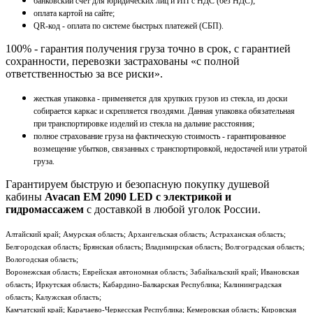
банковский счет для юридических лиц и ИП с НДС (без НДС);
оплата картой на сайте;
QR-код - оплата по системе быстрых платежей (СБП).
100% - гарантия получения груза точно в срок, с гарантией
сохранности, перевозки застрахованы «с полной
ответственностью за все риски».
жесткая упаковка - применяется для хрупких грузов из стекла, из доски
собирается каркас и скрепляется гвоздями. Данная упаковка обязательная
при транспортировке изделий из стекла на дальние расстояния;
полное страхование груза на фактическую стоимость - гарантированное
возмещение убытков, связанных с транспортировкой, недостачей или утратой
груза.
Гарантируем быструю и безопасную покупку душевой
кабины
Avacan EM 2090 LED с электрикой и
гидромассажем
с доставкой в любой уголок России.
Алтайский край; Амурская область; Архангельская область; Астраханская область;
Белгородская область; Брянская область; Владимирская область; Волгоградская область;
Вологодская область;
Воронежская область; Еврейская автономная область; Забайкальский край; Ивановская
область; Иркутская область; Кабардино-Балкарская Республика; Калининградская
область; Калужская область;
Камчатский край; Карачаево-Черкесская Республика; Кемеровская область; Кировская