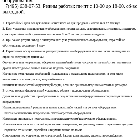
оборудования.
+7(495) 638-07-53. Режим работы: пн-пт с 10-00 до 18-00, сб-вс
выходной.
1. Гарантийный срок обслуживания исчисляется со дня продажи и составляет 12 месяцев.
2. Если установка и подключение оборудования производилась авторизованным сервисным центром,
срок гарантийного обслуживания составляет 8 лет* со дня установки изделия.
3. При заказе услуги "Ввод в эксплуатацию" уже установленного оборудования, гарантийное
обслуживание составляет 8 лет*.
4. Гарантийное обслуживание не распространяется на оборудование или его части, вышедшие из
строя по следующим причинам:
Отсутствует или неправильно оформлен гарантийный талон, отсутствует печать/штамп магазина и
другие необходимые данные включая подпись покупателя.
Нарушение технических требований, изложенных в руководстве пользователя, в том числе
неисправности в электросети, водоснабжении и
негативных воздействий окружающей среды, а так же при несоблюдении монтажных размеров.
В случае неквалифицированной установки, сборке и подключении оборудования.
Дефекты и не доработки, приобретенные в результате неквалифицированной сборки/подключения
оборудования.
Несанкционированный ремонт или замена каких либо частей и агрегатов оборудования.
Наличие механических повреждений частей/агрегатов оборудования.
Неполадки, вызванные нерегулярным профилактическим/техническим обслуживанием.
Использование запасных частей и расходных материалов, не рекомендованных сервисным центром.
Небрежное отношение, случайная или умышленная поломка.
Самостоятельное устранение неисправностей. Засоры канализации, системы водоснабжения,