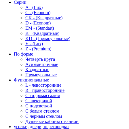
Серии
A - (Lux)
C - (Econom)
CK - (Квадратные)
D - (Econom)
EM - (Standart)
K - (Квадратные)
KD - (Прямоугольные)
V - (Lux)
Z - (Premium)
По форме
Четверть круга
Асимметричные
Квадратные
Прямоугольные
Функциональные
L - левосторонние
R - правосторонние
С гидромассажем
С электрикой
С подсветкой
С белым стеклом
С черным стеклом
Душевые кабины с ванной
уголки, двери, перегородки