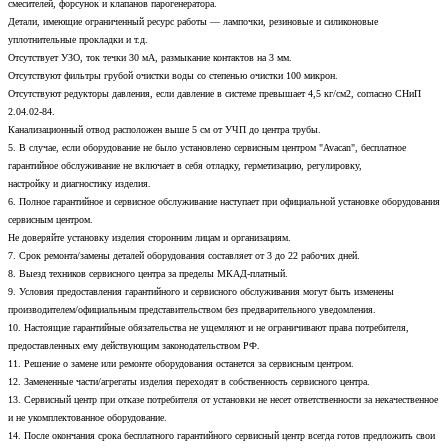
смесителей, форсунок и клапанов парогенератора.
Детали, имеющие ограниченный ресурс работы — лампочки, резиновые и силиконовые
уплотнительные прокладки и т.д.
Отсутствует УЗО, ток течки 30 мА, размыкание контактов на 3 мм.
Отсутствуют фильтры грубой очистки воды со степенью очистки 100 микрон.
Отсутствуют редукторы давления, если давление в системе превышает 4,5 кг/см2, согласно СНиП
2.04.02-84.
Канализационный отвод расположен выше 5 см от УЧП до центра трубы.
5. В случае, если оборудование не было установлено сервисным центром "Avacan", бесплатное
гарантийное обслуживание не включает в себя отладку, герметизацию, регулировку,
настройку и диагностику изделия.
6. Полное гарантийное и сервисное обслуживание наступает при официальной установке оборудования
сервисным центром.
Не доверяйте установку изделия сторонним лицам и организациям.
7. Срок ремонта/замены деталей оборудования составляет от 3 до 22 рабочих дней.
8. Выезд техников сервисного центра за пределы МКАД-платный.
9. Условия предоставления гарантийного и сервисного обслуживания могут быть изменены
производителем/официальным представительством без предварительного уведомления.
10. Настоящие гарантийные обязательства не ущемляют и не ограничивают права потребителя,
предоставленных ему действующим законодательством РФ.
11. Решение о замене или ремонте оборудования останется за сервисным центром.
12. Замененные части/агрегаты изделия переходят в собственность сервисного центра.
13. Сервисный центр при отказе потребителя от установки не несет ответственности за некачественное
и не укомплектованное оборудование.
14. После окончания срока бесплатного гарантийного сервисный центр всегда готов предложить свои