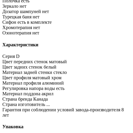
Полочка
есть
Зеркало
нет
Дозатор шампуней
нет
Турецкая баня
нет
Сифон
есть в комплекте
Хромотерапия
нет
Озонотерапия
нет
Характеристики
Серия
D
Цвет передних стенок
матовый
Цвет задних стенок
белый
Материал задней стенки
стекло
Цвет профиля
матовый хром
Материал профиля
алюминий
Регулировка напора воды
есть
Материал поддона
акрил
Страна бренда
Канада
Страна изготовитель
...
Гарантия при соблюдении условий завода-производителя
8
лет
Упаковка