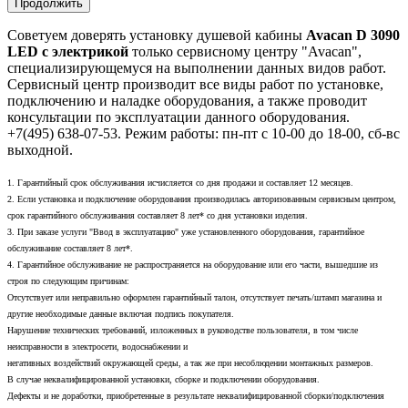
Продолжить
Советуем доверять установку душевой кабины
Avacan D 3090
LED с электрикой
только сервисному центру "Avacan",
специализирующемуся на выполнении данных видов работ.
Сервисный центр производит все виды работ по установке,
подключению и наладке оборудования, а также проводит
консультации по эксплуатации данного оборудования.
+7(495) 638-07-53. Режим работы: пн-пт с 10-00 до 18-00, сб-вс
выходной.
1. Гарантийный срок обслуживания исчисляется со дня продажи и составляет 12 месяцев.
2. Если установка и подключение оборудования производилась авторизованным сервисным центром,
срок гарантийного обслуживания составляет 8 лет* со дня установки изделия.
3. При заказе услуги "Ввод в эксплуатацию" уже установленного оборудования, гарантийное
обслуживание составляет 8 лет*.
4. Гарантийное обслуживание не распространяется на оборудование или его части, вышедшие из
строя по следующим причинам:
Отсутствует или неправильно оформлен гарантийный талон, отсутствует печать/штамп магазина и
другие необходимые данные включая подпись покупателя.
Нарушение технических требований, изложенных в руководстве пользователя, в том числе
неисправности в электросети, водоснабжении и
негативных воздействий окружающей среды, а так же при несоблюдении монтажных размеров.
В случае неквалифицированной установки, сборке и подключении оборудования.
Дефекты и не доработки, приобретенные в результате неквалифицированной сборки/подключения