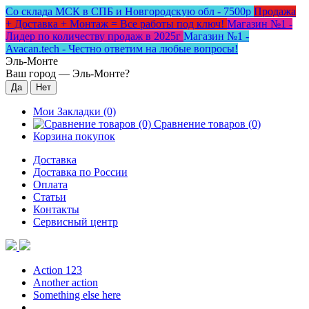
Со склада МСК в СПБ и Новгородскую обл - 7500р
Продажа
+ Доставка + Монтаж = Все работы под ключ!
Магазин №1 -
Лидер по количеству продаж в 2025г
Магазин №1 -
Avacan.tech - Честно ответим на любые вопросы!
Эль-Монте
Ваш город —
Эль-Монте
?
Мои Закладки (0)
Сравнение товаров (0)
Корзина покупок
Доставка
Доставка по России
Оплата
Статьи
Контакты
Сервисный центр
Action 123
Another action
Something else here