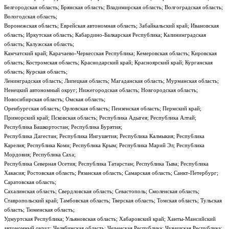
Белгородская область; Брянская область; Владимирская область; Волгоградская область;
Вологодская область;
Воронежская область; Еврейская автономная область; Забайкальский край; Ивановская
область; Иркутская область; Кабардино-Балкарская Республика; Калининградская
область; Калужская область;
Камчатский край; Карачаево-Черкесская Республика; Кемеровская область; Кировская
область; Костромская область; Краснодарский край; Красноярский край; Курганская
область; Курская область;
Ленинградская область; Липецкая область; Магаданская область; Мурманская область;
Ненецкий автономный округ; Нижегородская область; Новгородская область;
Новосибирская область; Омская область;
Оренбургская область; Орловская область; Пензенская область; Пермский край;
Приморский край; Псковская область; Республика Адыгея; Республика Алтай;
Республика Башкортостан; Республика Бурятия;
Республика Дагестан; Республика Ингушетия; Республика Калмыкия; Республика
Карелия; Республика Коми; Республика Крым; Республика Марий Эл; Республика
Мордовия; Республика Саха;
Республика Северная Осетия; Республика Татарстан; Республика Тыва; Республика
Хакасия; Ростовская область; Рязанская область; Самарская область; Санкт-Петербург;
Саратовская область;
Сахалинская область; Свердловская область; Севастополь; Смоленская область;
Ставропольский край; Тамбовская область; Тверская область; Томская область; Тульская
область; Тюменская область;
Удмуртская Республика; Ульяновская область; Хабаровский край; Ханты-Мансийский
автономный округ; Челябинская область; Чеченская Республика; Чувашская Республика;