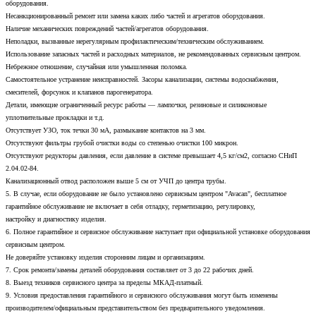
оборудования.
Несанкционированный ремонт или замена каких либо частей и агрегатов оборудования.
Наличие механических повреждений частей/агрегатов оборудования.
Неполадки, вызванные нерегулярным профилактическим/техническим обслуживанием.
Использование запасных частей и расходных материалов, не рекомендованных сервисным центром.
Небрежное отношение, случайная или умышленная поломка.
Самостоятельное устранение неисправностей. Засоры канализации, системы водоснабжения,
смесителей, форсунок и клапанов парогенератора.
Детали, имеющие ограниченный ресурс работы — лампочки, резиновые и силиконовые
уплотнительные прокладки и т.д.
Отсутствует УЗО, ток течки 30 мА, размыкание контактов на 3 мм.
Отсутствуют фильтры грубой очистки воды со степенью очистки 100 микрон.
Отсутствуют редукторы давления, если давление в системе превышает 4,5 кг/см2, согласно СНиП
2.04.02-84.
Канализационный отвод расположен выше 5 см от УЧП до центра трубы.
5. В случае, если оборудование не было установлено сервисным центром "Avacan", бесплатное
гарантийное обслуживание не включает в себя отладку, герметизацию, регулировку,
настройку и диагностику изделия.
6. Полное гарантийное и сервисное обслуживание наступает при официальной установке оборудования
сервисным центром.
Не доверяйте установку изделия сторонним лицам и организациям.
7. Срок ремонта/замены деталей оборудования составляет от 3 до 22 рабочих дней.
8. Выезд техников сервисного центра за пределы МКАД-платный.
9. Условия предоставления гарантийного и сервисного обслуживания могут быть изменены
производителем/официальным представительством без предварительного уведомления.