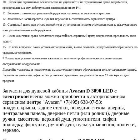
10. Настоящие гарантийные обязательства не ущемляют и не ограничивают права потребителя,
предоставленных ему действующим законодательством РФ.
11. Решение о замене или ремонте оборудования останется за сервисным центром.
12. Замененные части/агрегаты изделия переходят в собственность сервисного центра.
13. Сервисный центр при отказе потребителя от установки не несет ответственности за некачественное
и не укомплектованное оборудование.
14. После окончания срока бесплатного гарантийного сервисный центр всегда готов предложить свои
услуги.
15. По всем вопросам: заказ установки/подключения, вызов техников, консультациям-обращайтесь по
указанным телефонам.
* Только при условии проведения ежегодного платного профилактического и технического
обслуживания оборудования.
Доверяйте установку и подключение высокотехнологичного оборудования только сервисному центру.
Гарантия на заводские дефекты без установки сервисным центром составляет 12 месяцев со дня
продажи.
Запчасти для душевой кабины
Avacan D 3090 LED с
электрикой
всегда можно приобрести в авторизованном
сервисном центре "Avacan" +7(495) 638-07-53:
поддон, крыша, задние стенки, передние стекла, дверцы,
центральная панель, дверные петли (или ролики), дверные
ручки, смеситель, верхний душ, уплотнители, сифон,
подводку, форсунки, ручной душ, пульт управления, полочки,
зеркало.