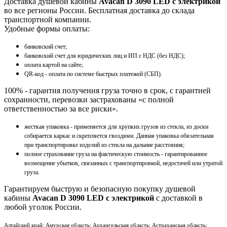
Доставка душевой кабины
Avacan D 3090 LED с электрикой
во все регионы России. Бесплатная доставка до склада
транспортной компании.
Удобные формы оплаты:
банковский счет;
банковский счет для юридических лиц и ИП с НДС (без НДС);
оплата картой на сайте;
QR-код - оплата по системе быстрых платежей (СБП).
100% - гарантия получения груза точно в срок, с гарантией
сохранности, перевозки застрахованы «с полной
ответственностью за все риски».
жесткая упаковка - применяется для хрупких грузов из стекла, из доски
собирается каркас и скрепляется гвоздями. Данная упаковка обязательная
при транспортировке изделий из стекла на дальние расстояния;
полное страхование груза на фактическую стоимость - гарантированное
возмещение убытков, связанных с транспортировкой, недостачей или утратой
груза.
Гарантируем быструю и безопасную покупку душевой
кабины
Avacan D 3090 LED с электрикой
с доставкой в
любой уголок России.
Алтайский край; Амурская область; Архангельская область; Астраханская область;