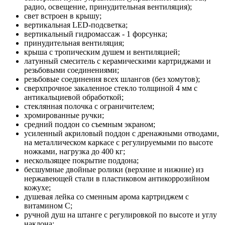
радио, освещение, принудительная вентиляция);
свет встроен в крышу;
вертикальная LED-подсветка;
вертикальный гидромассаж - 1 форсунка;
принудительная вентиляция;
крыша с тропическим душем и вентиляцией;
латунный смеситель с керамическими картриджами и
резьбовыми соединениями;
резьбовые соединения всех шлангов (без хомутов);
сверхпрочное закаленное стекло толщиной 4 мм с
антикальциевой обработкой;
стеклянная полочка с ограничителем;
хромированные ручки;
средний поддон со съемным экраном;
усиленный акриловый поддон с дренажными отводами,
на металлическом каркасе с регулируемыми по высоте
ножками, нагрузка до 400 кг;
нескользящее покрытие поддона;
бесшумные двойные ролики (верхние и нижние) из
нержавеющей стали в пластиковом антикоррозийном
кожухе;
душевая лейка со сменным арома картриджем c
витамином C;
ручной душ на штанге с регулировкой по высоте и углу
наклона;