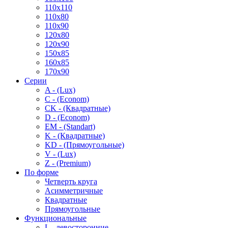
110x110
110x80
110x90
120x80
120x90
150x85
160x85
170x90
Серии
A - (Lux)
C - (Econom)
CK - (Квадратные)
D - (Econom)
EM - (Standart)
K - (Квадратные)
KD - (Прямоугольные)
V - (Lux)
Z - (Premium)
По форме
Четверть круга
Асимметричные
Квадратные
Прямоугольные
Функциональные
L - левосторонние