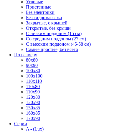
Угловые
Пристенные
Без электрики
Без гидромассажа
Закрытые, с крышей
Открытые, без крыши
С низким поддоном (15 см)
Со средним поддоном (27 см)
С высоким поддоном (45-58 см)
Самые простые, без всего
По размеру
80x80
90x90
100x80
100x100
110x110
110x80
110x90
120x80
120x90
150x85
160x85
170x90
Серии
A - (Lux)