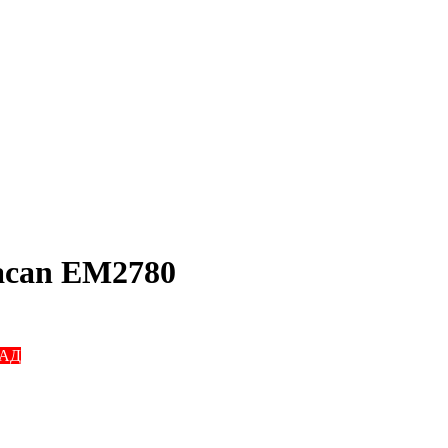
acan EM2780
КАД