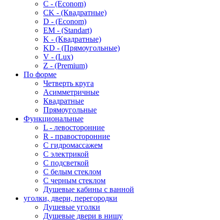
C - (Econom)
CK - (Квадратные)
D - (Econom)
EM - (Standart)
K - (Квадратные)
KD - (Прямоугольные)
V - (Lux)
Z - (Premium)
По форме
Четверть круга
Асимметричные
Квадратные
Прямоугольные
Функциональные
L - левосторонние
R - правосторонние
С гидромассажем
С электрикой
С подсветкой
С белым стеклом
С черным стеклом
Душевые кабины с ванной
уголки, двери, перегородки
Душевые уголки
Душевые двери в нишу