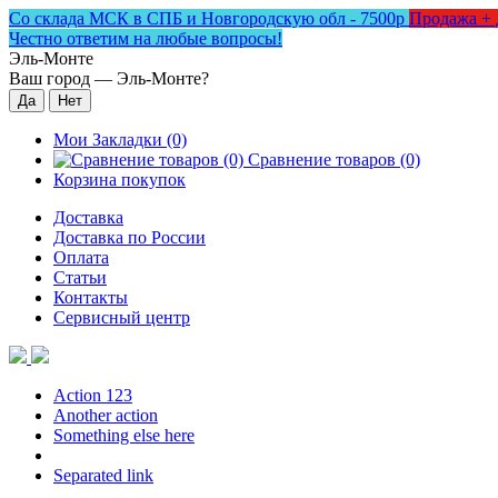
Со склада МСК в СПБ и Новгородскую обл - 7500р
Продажа + 
Честно ответим на любые вопросы!
Эль-Монте
Ваш город —
Эль-Монте
?
Мои Закладки (0)
Сравнение товаров (0)
Корзина покупок
Доставка
Доставка по России
Оплата
Статьи
Контакты
Сервисный центр
Action 123
Another action
Something else here
Separated link