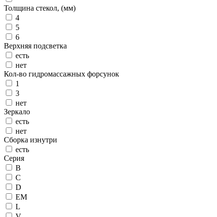
Толщина стекол, (мм)
4
5
6
Верхняя подсветка
есть
нет
Кол-во гидромассажных форсунок
1
3
нет
Зеркало
есть
нет
Сборка изнутри
есть
Серия
B
C
D
EM
L
V