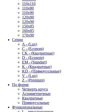
110x110
110x80
110x90
120x80
120x90
150x85
160x85
170x90
Серии
A - (Lux)
C - (Econom)
CK - (Квадратные)
D - (Econom)
EM - (Standart)
K - (Квадратные)
KD - (Прямоугольные)
V - (Lux)
Z - (Premium)
По форме
Четверть круга
Асимметричные
Квадратные
Прямоугольные
Функциональные
L - левосторонние