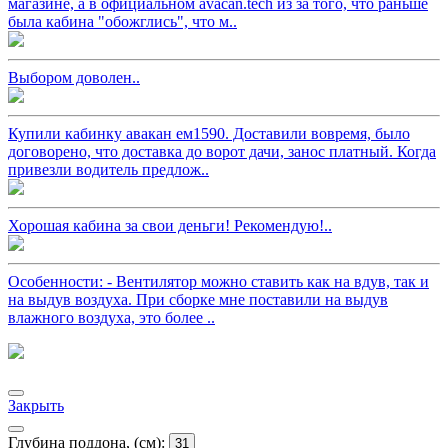
магазине, а в официальном avacan.tech из за того, что раньше
была кабина "обожглись", что м..
Выбором доволен..
Купили кабинку авакан ем1590. Доставили вовремя, было
договорено, что доставка до ворот дачи, занос платный. Когда
привезли водитель предлож..
Хорошая кабина за свои деньги! Рекомендую!..
Особенности: - Вентилятор можно ставить как на вдув, так и
на выдув воздуха. При сборке мне поставили на выдув
влажного воздуха, это более ..
Закрыть
Глубина поддона, (см):
31