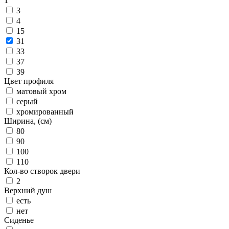
1
3
4
15
31
33
37
39
Цвет профиля
матовый хром
серый
хромированный
Ширина, (см)
80
90
100
110
Кол-во створок двери
2
Верхний душ
есть
нет
Сиденье