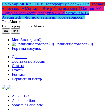
Со склада МСК в СПБ и Новгородскую обл - 7500р
Продажа
+ Доставка + Монтаж = Все работы под ключ!
Магазин №1 -
Лидер по количеству продаж в 2025г
Магазин №1 -
Avacan.tech - Честно ответим на любые вопросы!
Эль-Монте
Ваш город —
Эль-Монте
?
Мои Закладки (0)
Сравнение товаров (0)
Корзина покупок
Доставка
Доставка по России
Оплата
Статьи
Контакты
Сервисный центр
Action 123
Another action
Something else here